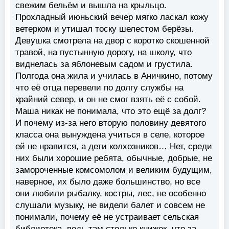
свежим бельём и вышла на крыльцо.
Прохладный июньский вечер мягко ласкал кожу
ветерком и утишал тоску шелестом берёзы.
Девушка смотрела на двор с коротко скошенной
травой, на пустынную дорогу, на школу, что
виднелась за яблоневым садом и грустила.
Полгода она жила и училась в Аничкино, потому
что её отца перевели по долгу службы на
крайний север, и он не смог взять её с собой.
Маша никак не понимала, что это ещё за долг?
И почему из-за него вторую половину девятого
класса она вынуждена учиться в селе, которое
ей не нравится, а дети колхозников… Нет, среди
них были хорошие ребята, обычные, добрые, не
замороченные комсомолом и великим будущим,
наверное, их было даже большинство, но все
они любили рыбалку, костры, лес, не особенно
слушали музыку, не видели балет и совсем не
понимали, почему её не устраивает сельская
библиотека, ведь там столько книжек, что за