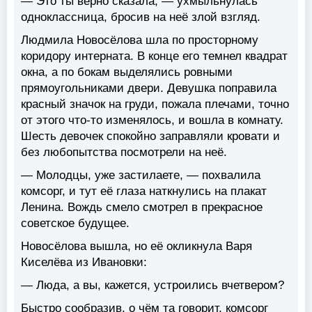
— Это ты верно сказала, — ухмыльнулась
одноклассница, бросив на неё злой взгляд.
Людмила Новосёлова шла по просторному
коридору интерната. В конце его темнел квадрат
окна, а по бокам выделялись ровными
прямоугольниками двери. Девушка поправила
красный значок на груди, пожала плечами, точно
от этого что-то изменялось, и вошла в комнату.
Шесть девочек спокойно заправляли кровати и
без любопытства посмотрели на неё.
— Молодцы, уже застилаете, — похвалила
комсорг, и тут её глаза наткнулись на плакат
Ленина. Вождь смело смотрел в прекрасное
советское будущее.
Новосёлова вышла, но её окликнула Варя
Киселёва из Ивановки:
— Люда, а вы, кажется, устроились вчетвером?
Быстро сообразив, о чём та говорит, комсорг