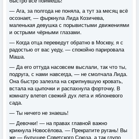
быстро всё поймёшь!
— Ага, за полгода не поняла, а тут за месяц всё
осознает, — фыркнула Лида Козичева,
маленькая девушка с порывистыми движениями
и острыми чёрными глазами.
— Когда отца переведут обратно в Москву, я с
радостью от вас уеду, — спокойно парировала
Маша.
— Да его оттуда насовсем выслали, так что ты,
подруга, с нами навсегда, — не смолчала Лида.
Она быстро залезла на скрипнувшую кровать,
встала на цыпочки и распахнула форточку. В
комнату влетел свежий дух лета и яблоневого
сада.
— Ты ничего не знаешь!
— Девочки! — на правах главной важно
крикнула Новосёлова. — Прекратите ругань! Вы
же — будущее Советского Союза, а так глупо