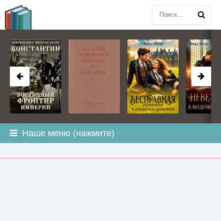
BOOK
PLANETA
.COM
Наше меню (нажмите)