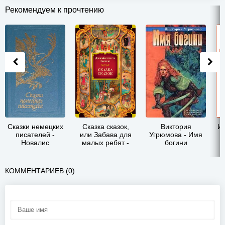
Рекомендуем к прочтению
Сказки немецких
Сказка сказок,
Виктория
Ин
писателей -
или Забава для
Угрюмова - Имя
Новалис
малых ребят -
богини
Джамбаттиста
Базиле
КОММЕНТАРИЕВ (0)