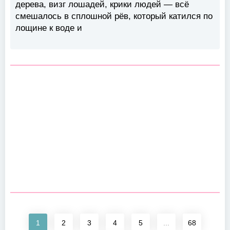
дерева, визг лошадей, крики людей — всё
смешалось в сплошной рёв, который катился по
лощине к воде и
1
2
3
4
5
...
68