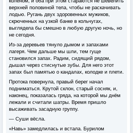
коленом, и оба при этом стараются не шевелить
верхней половиной тела, чтобы не раскачивать
лодью. Ругань двух здоровенных мужиков,
скрюченных на узкой банке в кольчугах,
выглядела бы смешно в любую другую ночь, но
не сегодня.
Из-за деревьев тянуло дымом и запахами
лагеря. Чем дальше мы шли, тем гуще
становился запах. Радим, сидящий рядом,
дышал через стиснутые зубы. Для него этот
запах был памятью о кандалах, колодке и плети.
Протока повернула, правый берег начал
подниматься. Крутой склон, старый сосняк, и,
наконец, показалась гряда, на которой мы днём
лежали и считали шатры. Время пришло
высаживать засадную группу.
— Суши вёсла.
«Навь» замедлилась и встала. Бурилом