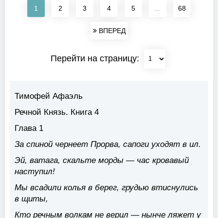
1
2
3
4
5
...
68
ВПЕРЕД
Перейти на страницу:
Тимофей Афаэль
Речной Князь. Книга 4
Глава 1
За спиной чернеет Прорва, сапоги уходят в ил.
Эй, ватага, скальте морды — час кровавый
наступил!
Мы всадили колья в берег, грудью втиснулись
в щиты,
Кто речным волкам не верил — нынче ляжет у