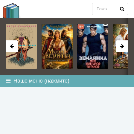
BOOK
PLANETA
.COM
Наше меню (нажмите)