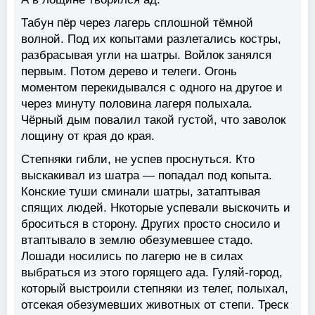
Табун пёр через лагерь сплошной тёмной
волной. Под их копытами разлетались костры,
разбрасывая угли на шатры. Войлок занялся
первым. Потом дерево и телеги. Огонь
моментом перекидывался с одного на другое и
через минуту половина лагеря полыхала.
Чёрный дым повалил такой густой, что заволок
лощину от края до края.
Степняки гибли, не успев проснуться. Кто
выскакивал из шатра — попадал под копыта.
Конские туши сминали шатры, затаптывая
спящих людей. Нкоторые успевали выскочить и
броситься в сторону. Других просто сносило и
втаптывало в землю обезумевшее стадо.
Лошади носились по лагерю не в силах
выбраться из этого горящего ада. Гуляй-город,
который выстроили степняки из телег, полыхал,
отсекая обезумевших животных от степи. Треск