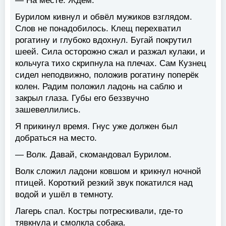
— На месте. Ждём.
Бурилом кивнул и обвёл мужиков взглядом.
Слов не понадобилось. Клещ перехватил
рогатину и глубоко вдохнул. Бугай покрутил
шеей. Сила осторожно сжал и разжал кулаки, и
кольчуга тихо скрипнула на плечах. Сам Кузнец
сидел неподвижно, положив рогатину поперёк
колен. Радим положил ладонь на саблю и
закрыл глаза. Губы его беззвучно
зашевеллились.
Я прикинул время. Гнус уже должен был
добраться на место.
— Волк. Давай, скомандовал Бурилом.
Волк сложил ладони ковшом и крикнул ночной
птицей. Короткий резкий звук покатился над
водой и ушёл в темноту.
Лагерь спал. Костры потрескивали, где-то
тявкнула и смолкла собака.