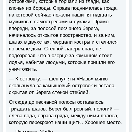
островками, которые торчали из глади, как
клочья из бороды. Справа поднималась гряда,
на которой сейчас лежали наши пятнадцать
мужиков с самострелами и луками. Прямо
впереди, за полосой песчаного берега,
начиналось открытое пространство, и за ним,
шагах в двухстах, мерцали костры и стелился
по земле дым. Степной лагерь спал, не
подозревая, что в озерце за камышом стоит
лодья, набитая людьми, которые пришли его
уничтожить.
— К островку, — шепнул я и «Навь» мягко
скользнула за камышовый островок и встала,
скрытая от берега стеной стеблей.
Отсюда до песчаной полосы оставалось
тридцать шагов. Берег был ровный, пологий —
слева вода, справа гряда, между ними полоса,
которую перекроют наши щиты. Хорошее место.