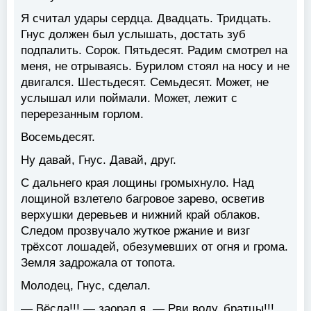
Я считал удары сердца. Двадцать. Тридцать.
Гнус должен был услышать, достать зуб
подпалить. Сорок. Пятьдесят. Радим смотрел на
меня, не отрываясь. Бурилом стоял на носу и не
двигался. Шестьдесят. Семьдесят. Может, не
услышал или поймали. Может, лежит с
перерезанным горлом.
Восемьдесят.
Ну давай, Гнус. Давай, друг.
С дальнего края лощины громыхнуло. Над
лощиной взлетело багровое зарево, осветив
верхушки деревьев и нижний край облаков.
Следом прозвучало жуткое ржание и визг
трёхсот лошадей, обезумевших от огня и грома.
Земля задрожала от топота.
Молодец, Гнус, сделал.
— Вёсла!!! — заорал я. — Рви воду, братцы!!!