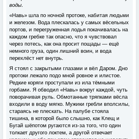
воды.
«Навь» шла по ночной протоке, набитая людьми
и железом. Вода плескалась у самых вёсельных
портов, и перегруженная лодья покачивалась на
каждом гребке так опасно, что я чувствовал
через потесь, как она просит пощады — ещё
немного груза, один лишний воин, и вода
перехлёст нет внутрь.
Я стоял с закрытыми глазами и вёл Даром. Дно
протоки лежало подо мной ровное и илистое.
Редкие коряги проступали из ила тёмными
горбами. Я обводил «Навь» вокруг каждой, чуть
поворачивая руль. Обмотанные тряпками вёсла
входили в воду мягко. Мужики гребли вполсилы,
стараясь не плескать. На палубе стояла
тишина, в которой было слышно, как Клещ и
Бугай шёпотом ругаются из-за того, что один
толкает другого локтем, а другой отвечает