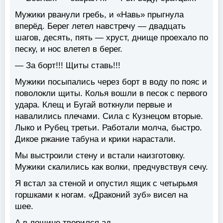
Мужики рванули гребь, и «Навь» прыгнула
вперёд. Берег летел навстречу — двадцать
шагов, десять, пять — хруст, днище проехало по
песку, и нос влетел в берег.
— За борт!!! Щиты ставь!!!
Мужики посыпались через борт в воду по пояс и
поволокли щиты. Колья вошли в песок с первого
удара. Клещ и Бугай воткнули первые и
навалились плечами. Сила с Кузнецом вторые.
Лыко и Рубец третьи. Работали молча, быстро.
Дикое ржание табуна и крики нарастали.
Мы выстроили стену и встали наизготовку.
Мужики скалились как волки, предчувствуя сечу.
Я встал за стеной и опустил ящик с четырьмя
горшками к ногам. «Драконий зуб» висел на
шее.
А в лощине творился ад.