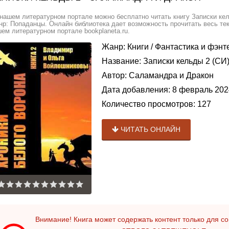
нашем литературном портале можно бесплатно читать книгу Записки кел
р: Попаданцы. Онлайн библиотека дает возможность прочитать весь те
ем литературном портале bookplaneta.ru.
Жанр:
Книги
/
Фантастика и фэнт
Название:
Записки кельды 2 (СИ
Автор:
Саламандра и Дракон
Дата добавления:
8 февраль 202
Количество просмотров:
127
ЧИТАТЬ ОНЛАЙН
Внимание! Книга может содержать контент только для 