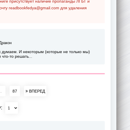
ниге присутствует наличие пропаганды ЛГБТ и
почту
readbookfedya@gmail.com
для удаления
Дракон
ак думаем. И некоторым (которые не только мы)
 что-то решать...
..
87
ВПЕРЕД
у: