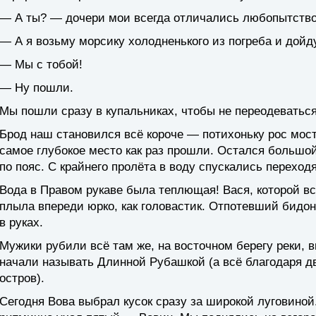
— А ты? — дочери мои всегда отличались любопытств
— А я возьму морсику холодненького из погреба и дойду
— Мы с тобой!
— Ну пошли.
Мы пошли сразу в купальниках, чтобы не переодеваться
Брод наш становился всё короче — потихоньку рос мост
самое глубокое место как раз прошли. Остался большой,
по пояс. С крайнего пролёта в воду спускались переход
Вода в Правом рукаве была теплющая! Вася, которой в
плыла впереди юрко, как головастик. Отпотевший бидон
в руках.
Мужики рубили всё там же, на восточном берегу реки, 
начали называть Длинной Рубашкой (а всё благодаря
остров).
Сегодня Вова выбрал кусок сразу за широкой луговиной.