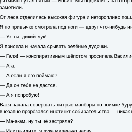
ритмично ухал пятый — Вовин. Мы поднялись на взгоро
заметили.
От леса отделилась высокая фигура и неторопливо пошл
Я по привычке смотрела под ноги — вдруг что-нибудь 
— Ух ты, дикий лук!
Я присела и начала срывать зелёные дудочки.
— Галя! — конспиративным шёпотом просипела Василис
— Ага.
— А если я его поймаю?
— Да он тебе не дастся.
— А я попробую!
Вася начала совершать хитрые манёвры по поимке буру
внезапно проре́зался инстинкт собирательства — никак н
— Ма-а-ам, ну ты чё застряла?
— Идите-идите, я лука маленько нарву.