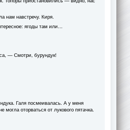
к. Топоры приостановились — видно, нас
а нам навстречу. Киря.
интересное: ягоды там или…
а, — Смотри, бурундук!
ндука. Галя посмеивалась. А у меня
е могла оторваться от лукового пятачка.