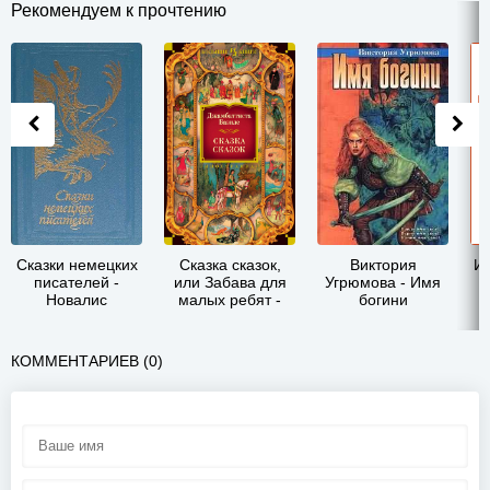
Рекомендуем к прочтению
Сказки немецких
Сказка сказок,
Виктория
Ин
писателей -
или Забава для
Угрюмова - Имя
Новалис
малых ребят -
богини
Джамбаттиста
Базиле
КОММЕНТАРИЕВ (0)