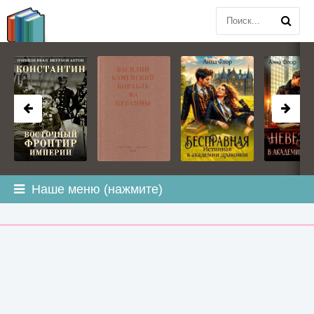
BOOK
PLANETA
.COM
Наше меню (нажмите)