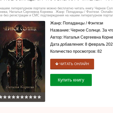
нашем литературном портале можно бесплатно читать книгу Черное Солн
нева, Наталья Сергеевна Корнева . Жанр: Попаданцы / Фэнтези. Онлайн 
е без регистрации и СМС подтверждения на нашем литературном портале
Жанр:
Попаданцы
/
Фэнтези
Название:
Черное Солнце. За чт
Автор:
Наталья Сергеевна Корн
Дата добавления:
8 февраль 202
Количество просмотров:
82
ЧИТАТЬ ОНЛАЙН
Купить книгу