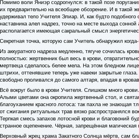
Помимо воли Яниэр содрогнулся: в такой позе поругани
их предварительно на всеобщее обозрение. И в такой ж
удерживал тело Учителя Элиар. И, как будто подобного 
наставника алел надрез, точно на месте выхода сонной
располагается имеющая сакральный смысл энергетическ
Секретная точка, которую сам Учитель обнаружил когда-
Из аккуратного надреза медленно, тягуче сочилась кров
полностью: жертвенник был весь в крови, отвратительно
мертвеца сделалось белее мела. На этом бледном лице
штрихи, оттенявшие теперь уже навеки закрытые глаза
свободно проливался до самого алтаря, впадая в кровав
Всё вокруг было в крови Учителя. Слишком много кров
Алыми цветами она окропила жертвенный стол, и свят
благоуханием красного лотоса: так пахла не знающая т
от сжигания ритуальных трав вязко распространялся во
Терпкая смесь запахов лотосной крови и благовоний бу
странное оцепенение. Чёрная, запрещённая магическая 
Верховный жрец храма Закатного Солнца мёртв, сам б