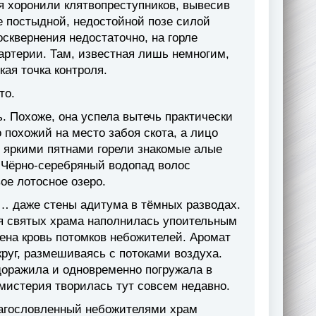
я хоронили клятвопреступников, вывесив
е постыдной, недостойной позе силой
осквернения недостаточно, на горле
 артерии. Там, известная лишь немногим,
ая точка контроля.
то.
ь. Похоже, она успела вытечь практически
 похожий на место забоя скота, а лицо
 яркими пятнами горели знакомые алые
. Чёрно-серебряный водопад волос
ое лотосное озеро.
и… даже стены адитума в тёмных разводах.
ая святых храма наполнилась упоительным
лена кровь потомков небожителей. Аромат
круг, размешиваясь с потоками воздуха.
доражила и одновременно погружала в
мистерия творилась тут совсем недавно.
лагословленный небожителями храм