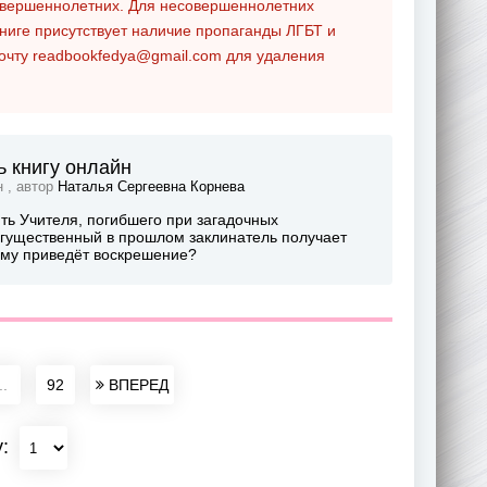
совершеннолетних. Для несовершеннолетних
ниге присутствует наличие пропаганды ЛГБТ и
почту
readbookfedya@gmail.com
для удаления
ь книгу онлайн
н , автор
Наталья Сергеевна Корнева
ть Учителя, погибшего при загадочных
Могущественный в прошлом заклинатель получает
чему приведёт воскрешение?
..
92
ВПЕРЕД
у: