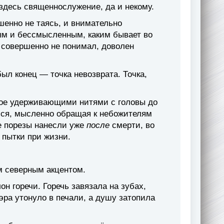
здесь священнослужение, да и некому.
шенно не таясь, и внимательно
тым и бессмысленным, каким бывает во
р совершенно не понимал, доволен
был конец — точка невозврата. Точка,
нное удерживающими нитями с головы до
улся, мысленно обращая к небожителям
е порезы нанесли уже
после
смерти, во
 пытки при жизни.
м северным акцентом.
н горечи. Горечь завязала на зубах,
эра утонуло в печали, а душу затопила