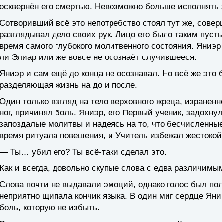
осквернён его смертью. Невозможно больше исполнять 
Сотворивший всё это непотребство стоял тут же, совер
разглядывал дело своих рук. Лицо его было таким пус
время самого глубокого молитвенного состояния. Яниэ
ли Элиар или же вовсе не осознаёт случившееся.
Яниэр и сам ещё до конца не осознавал. Но всё же это 
разделяющая жизнь на до и после.
Один только взгляд на тело верховного жреца, изране
ног, причинял боль. Яниэр, его Первый ученик, задохн
запоздалые молитвы и надеясь на то, что бесчисленны
время ритуала повешения, и Учитель избежал жестокой
— Ты… убил его? Ты всё-таки сделал это.
Как и всегда, довольно скупые слова с едва различимы
Слова почти не выдавали эмоций, однако голос был поло
неприятно щипала кончик языка. В один миг сердце Яни
боль, которую не избыть.