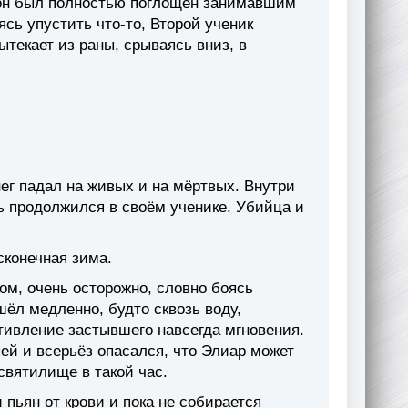
, он был полностью поглощён занимавшим
сь упустить что-то, Второй ученик
ытекает из раны, срываясь вниз, в
г падал на живых и на мёртвых. Внутри
ль продолжился в своём ученике. Убийца и
сконечная зима.
ом, очень осторожно, словно боясь
шёл медленно, будто сквозь воду,
тивление застывшего навсегда мгновения.
ей и всерьёз опасался, что Элиар может
 святилище в такой час.
 пьян от крови и пока не собирается