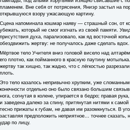
Лампады, под алыми хоругвями изящно свисавшие с по
пламенем. Вне себя от потрясения, Яниэр застыл на по
открывшуюся взору ужасающую картину.
Сцена напоминала кошмар наяву — страшный сон, от кот
убежать, который не смог изгнать из своей памяти. Уви
присутствия духа, парализовало, как яд восточной коп
обездвижить жертву: не получалось даже сделать вдох.
Мёртвое тело Учителя вниз головой висело над алтарё
его плотно, как пойманного в красную паутину мотылька
жертву так хищно, так жадно, что с лёгкостью разреза
плоть.
Это тело казалось непривычно хрупким, уже сломанным
конечности отдельно оно было связано большим связыв
нога, согнутая в колене, упирается в бедро; правая рук
и заведена далеко за спину, притянутая нитями к само
тесно прижаты к губам, не давая им разомкнуться. В уг
заставляя предположить неприятное… точнее сказать, 
удар по лицу.