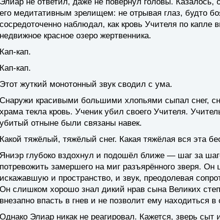
Элиар не ответил, даже не повернул головы. Казалось
его медитативным зрелищем: не отрывая глаз, будто боя
сосредоточенно наблюдал, как кровь Учителя по капле в
недвижное красное озеро жертвенника.
Кап-кап.
Кап-кап.
Этот жуткий монотонный звук сводил с ума.
Снаружи красивыми большими хлопьями сыпал снег, сне
храма текла кровь. Ученик убил своего Учителя. Учите
убитый отныне были связаны навек.
Какой тяжёлый, тяжёлый снег. Какая тяжёлая вся эта бе
Яниэр глубоко вздохнул и подошёл ближе — шаг за шаг
потревожить замершего на миг разъярённого зверя. Он 
искажавшую и пространство, и звук, преодолевая сопро
Он слишком хорошо знал дикий нрав сына Великих степ
внезапно впасть в гнев и не позволит ему находиться в
Однако Элиар никак не реагировал. Кажется, зверь сыт и