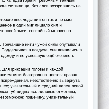
толка, едва горели тревожным тёмным
роге святилища, без слов воззрившись на
орого впоследствии он так и не смог
денное в один миг лишало сил и
ьеголовой змеи, способный мгновенно
м. Тончайшие нити чужой силы опутывали
. Поддерживая в воздухе, они впивались в
ли одежду и не успевшую ещё окоченеть
. Для фиксации головы и каждой
анием пяти благородных цветов: правая
а, повреждённая, неестественно вывернута
й шее; указательный и средний палец левой
олках губ виднелись лиловые отметины,
невозможное: пощёчину, унизительный