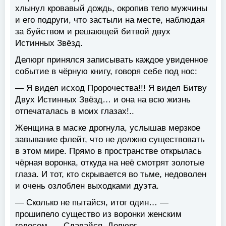
хлынул кровавый дождь, окропив тело мужчины
и его подруги, что застыли на месте, наблюдая
за буйством и решающей битвой двух
Истинных Звёзд.
Делюрг принялся записывать каждое увиденное
событие в чёрную книгу, говоря себе под нос:
— Я видел исход Пророчества!!! Я видел Битву
Двух Истинных Звёзд… и она на всю жизнь
отпечаталась в моих глазах!..
Женщина в маске дрогнула, услышав мерзкое
завывание флейт, что не должно существовать
в этом мире. Прямо в пространстве открылась
чёрная воронка, откуда на неё смотрят золотые
глаза. И тот, кто скрывается во тьме, недоволен
и очень озлоблен выходками дуэта.
— Сколько не пытайся, итог один… —
прошипело существо из воронки женским
голосом, — Сдавайся, Делюрг…