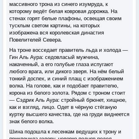
массивного трона из синего изумруда, к
которому ведёт белая ковровая дорожка. На
стенах горят белые плафоны, освещая своим
тусклым светом картины, на которых
изображена вся королевская династия
Повелителей Севера.
На троне восседает правитель льда и холода —
Гин Аль Аура: седовласый мужчина,
накаченный, а его голубые глаза испугают
любого врага, или дикого зверя. На нём белый
тонкий доспех, и синий плащ с изображением
волка. На голове, как и подобает правителю,
корона из белого золота. Рядом с троном стоит
— Сэдрик Аль Аура: стройный брюнет, хищное,
как и взгляд, лицо. Одет в чёрную стёганую
куртку высшего качества, где на груди виднеется
знак белого волка.
Шина подошла к лесенкам ведущих к трону и
приклонила голову, неловко подняв подол