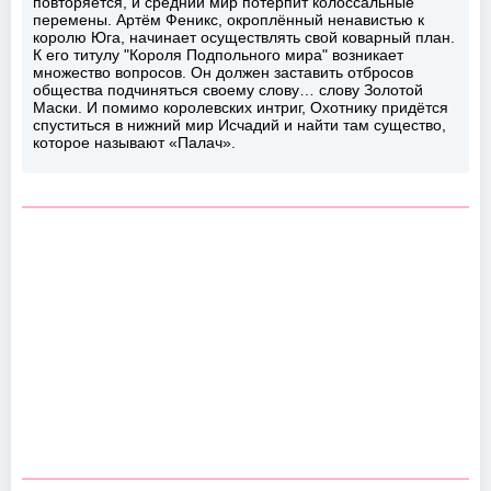
повторяется, и средний мир потерпит колоссальные
перемены. Артём Феникс, окроплённый ненавистью к
королю Юга, начинает осуществлять свой коварный план.
К его титулу "Короля Подпольного мира" возникает
множество вопросов. Он должен заставить отбросов
общества подчиняться своему слову… слову Золотой
Маски. И помимо королевских интриг, Охотнику придётся
спуститься в нижний мир Исчадий и найти там существо,
которое называют «Палач».