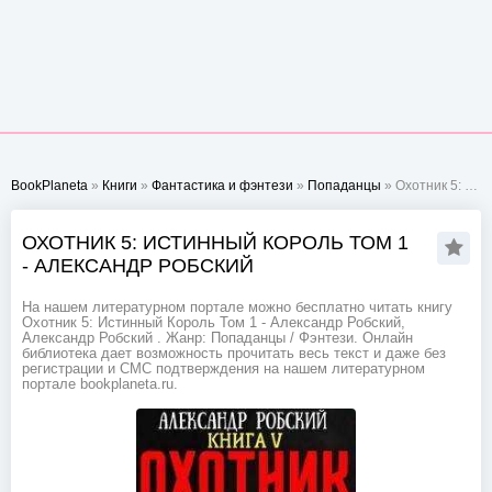
BookPlaneta
»
Книги
»
Фантастика и фэнтези
»
Попаданцы
» Охотник 5: Истинный Король Том 1 - Александр Робский
ОХОТНИК 5: ИСТИННЫЙ КОРОЛЬ ТОМ 1
- АЛЕКСАНДР РОБСКИЙ
На нашем литературном портале можно бесплатно читать книгу
Охотник 5: Истинный Король Том 1 - Александр Робский,
Александр Робский . Жанр: Попаданцы / Фэнтези. Онлайн
библиотека дает возможность прочитать весь текст и даже без
регистрации и СМС подтверждения на нашем литературном
портале bookplaneta.ru.