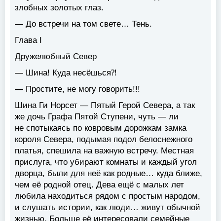
злобных золотых глаз.
— До встречи на том свете… Тень.
Глава I
Дружелюбный Север
— Шина! Куда несёшься⁈
— Простите, не могу говорить!!!
Шина Ги Норсет — Пятый Герой Севера, а так
же дочь Графа Пятой Ступени, чуть — ли
не спотыкаясь по ковровым дорожкам замка
короля Севера, подымая подол белоснежного
платья, спешила на важную встречу. Местная
прислуга, что убирают комнаты и каждый угол
дворца, были для неё как родные… куда ближе,
чем её родной отец. Дева ещё с малых лет
любила находиться рядом с простым народом,
и слушать истории, как люди… живут обычной
жизнью. Больше её интересовали семейные