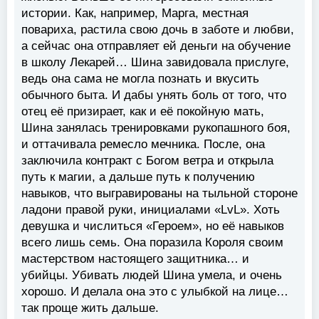
истории. Как, например, Марга, местная
повариха, растила свою дочь в заботе и любви,
а сейчас она отправляет ей деньги на обучение
в школу Лекарей… Шина завидовала прислуге,
ведь она сама не могла познать и вкусить
обычного быта. И дабы унять боль от того, что
отец её призирает, как и её покойную мать,
Шина занялась тренировками рукопашного боя,
и оттачивала ремесло мечника. После, она
заключила контракт с Богом ветра и открыла
путь к магии, а дальше путь к получению
навыков, что выгравированы на тыльной стороне
ладони правой руки, инициалами «LvL». Хоть
девушка и числиться «Героем», но её навыков
всего лишь семь. Она поразила Короля своим
мастерством настоящего защитника… и
убийцы. Убивать людей Шина умела, и очень
хорошо. И делала она это с улыбкой на лице…
так проще жить дальше.