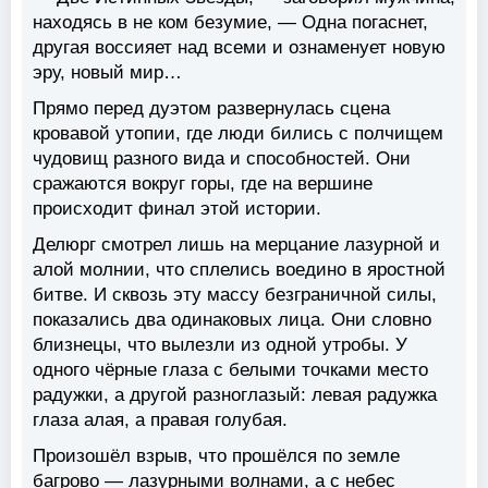
находясь в не ком безумие, — Одна погаснет,
другая воссияет над всеми и ознаменует новую
эру, новый мир…
Прямо перед дуэтом развернулась сцена
кровавой утопии, где люди бились с полчищем
чудовищ разного вида и способностей. Они
сражаются вокруг горы, где на вершине
происходит финал этой истории.
Делюрг смотрел лишь на мерцание лазурной и
алой молнии, что сплелись воедино в яростной
битве. И сквозь эту массу безграничной силы,
показались два одинаковых лица. Они словно
близнецы, что вылезли из одной утробы. У
одного чёрные глаза с белыми точками место
радужки, а другой разноглазый: левая радужка
глаза алая, а правая голубая.
Произошёл взрыв, что прошёлся по земле
багрово — лазурными волнами, а с небес