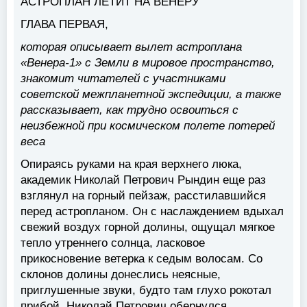
АСТРОПЛАН ЛЕТИТ НА ВЕНЕРУ
ГЛАВА ПЕРВАЯ,
которая описывает вылет астроплана
«Венера-1» с Земли в мировое пространство,
знакомит читателей с участниками
советской межпланетной экспедиции, а также
рассказывает, как трудно освоиться с
неизбежной при космическом полете потерей
веса
Опираясь руками на края верхнего люка,
академик Николай Петрович Рындин еще раз
взглянул на горный пейзаж, расстилавшийся
перед астропланом. Он с наслаждением вдыхал
свежий воздух горной долины, ощущал мягкое
тепло утреннего солнца, ласковое
прикосновение ветерка к седым волосам. Со
склонов долины донеслись неясные,
приглушенные звуки, будто там глухо рокотал
прибой. Николай Петрович обернулся.