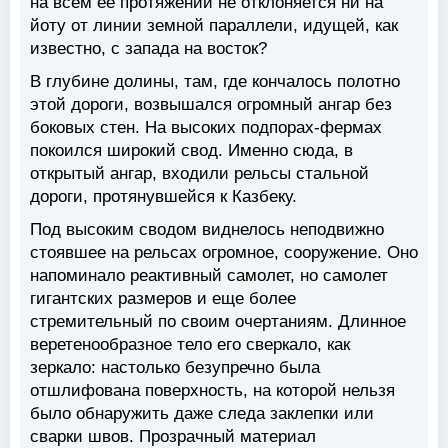
на всем ее протяжении не отклоняется ни на
йоту от линии земной параллели, идущей, как
известно, с запада на восток?
В глубине долины, там, где кончалось полотно
этой дороги, возвышался огромный ангар без
боковых стен. На высоких подпорах-фермах
покоился широкий свод. Именно сюда, в
открытый ангар, входили рельсы стальной
дороги, протянувшейся к Казбеку.
Под высоким сводом виднелось неподвижно
стоявшее на рельсах огромное, сооружение. Оно
напоминало реактивный самолет, но самолет
гигантских размеров и еще более
стремительный по своим очертаниям. Длинное
веретенообразное тело его сверкало, как
зеркало: настолько безупречно была
отшлифована поверхность, на которой нельзя
было обнаружить даже следа заклепки или
сварки швов. Прозрачный материал