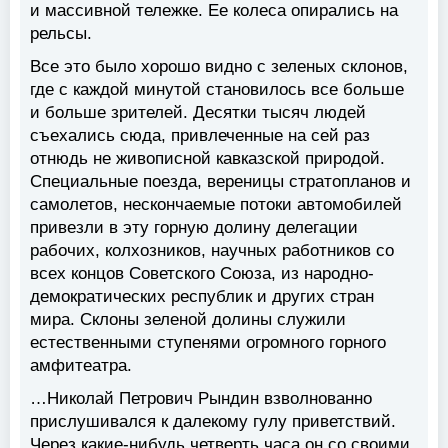
и массивной тележке. Ее колеса опирались на
рельсы.
Все это было хорошо видно с зеленых склонов,
где с каждой минутой становилось все больше
и больше зрителей. Десятки тысяч людей
съехались сюда, привлеченные на сей раз
отнюдь не живописной кавказской природой.
Специальные поезда, вереницы стратопланов и
самолетов, нескончаемые потоки автомобилей
привезли в эту горную долину делегации
рабочих, колхозников, научных работников со
всех концов Советского Союза, из народно-
демократических республик и других стран
мира. Склоны зеленой долины служили
естественными ступенями огромного горного
амфитеатра.
…Николай Петрович Рындин взволнованно
прислушивался к далекому гулу приветствий.
Через какие-нибудь четверть часа он со своими