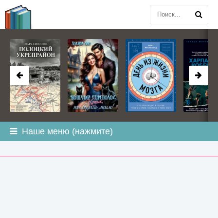
BOOK
PLANETA
.COM
Наше меню (нажмите)