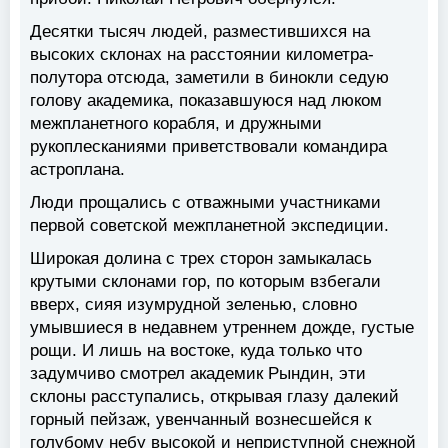
Десятки тысяч людей, разместившихся на
высоких склонах на расстоянии километра-
полутора отсюда, заметили в бинокли седую
голову академика, показавшуюся над люком
межпланетного корабля, и дружными
рукоплесканиями приветствовали командира
астроплана.
Люди прощались с отважными участниками
первой советской межпланетной экспедиции.
Широкая долина с трех сторон замыкалась
крутыми склонами гор, по которым взбегали
вверх, сияя изумрудной зеленью, словно
умывшиеся в недавнем утреннем дожде, густые
рощи. И лишь на востоке, куда только что
задумчиво смотрел академик Рындин, эти
склоны расступались, открывая глазу далекий
горный пейзаж, увенчанный вознесшейся к
голубому небу высокой и неприступной снежной