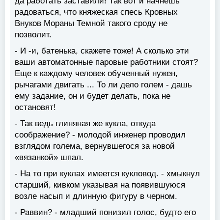
да работать заставили! Так вот и начнешь
радоваться, что княжеская спесь Кровных
Внуков Мораны Темной такого сроду не
позволит.
- И -и, батенька, скажете тоже! А сколько эти
ваши автоматонные паровые работники стоят?
Еще к каждому человек обученный нужен,
рычагами двигать ... То ли дело голем - дашь
ему задание, он и будет делать, пока не
остановят!
- Так ведь глиняная же кукла, откуда
соображение? - молодой инженер проводил
взглядом голема, вернувшегося за новой
«вязанкой» шпал.
- На то при куклах имеется кукловод. - хмыкнул
старший, кивком указывая на появившуюся
возле насып и длинную фигуру в черном.
- Раввин? - младший понизил голос, будто его