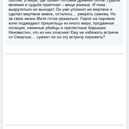
против. В мире, где правят потомки древних богов, судьба
великая и судьба приятная – вещи разные. И пока
выкрутиться не выходит. Он уже упокоил не-мертвое и
сделал мертвым живое, осталось… умереть самому. Но
за свою жизнь Митя готов сражаться. Героя на паровом
коне поджидают пришельцы из иного мира, продажная
полиция, наемные убийцы и прелестные барышни.
Неизвестно, кто из них опаснее! Ему не избежать встречи
со Смертью… сумеет ли он эту встречу пережить?