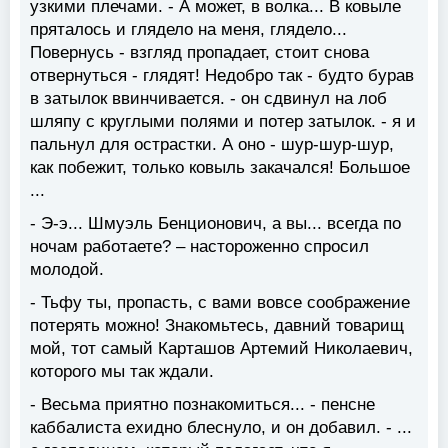
узкими плечами. - А может, в волка... В ковыле
пряталось и глядело на меня, глядело...
Повернусь - взгляд пропадает, стоит снова
отвернуться - глядят! Недобро так - будто бурав
в затылок ввинчивается. - он сдвинул на лоб
шляпу с круглыми полями и потер затылок. - я и
пальнул для острастки. А оно - шур-шур-шур,
как побежит, только ковыль закачался! Большое
...
- Э-э... Шмуэль Бенционович, а вы... всегда по
ночам работаете? – настороженно спросил
молодой.
- Тьфу ты, пропасть, с вами вовсе соображение
потерять можно! Знакомьтесь, давний товарищ
мой, тот самый Карташов Артемий Николаевич,
которого мы так ждали.
- Весьма приятно познакомиться... - пенсне
каббалиста ехидно блеснуло, и он добавил. - ...