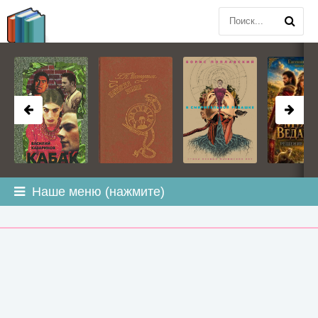
BOOK
PLANETA
.COM
Наше меню (нажмите)