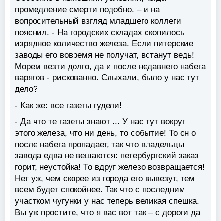
промедление смерти подобно. – и на
вопросительный взгляд младшего коллеги
пояснил. - На городских складах скопилось
изрядное количество железа. Если питерские
заводы его вовремя не получат, встанут ведь!
Морем везти долго, да и после недавнего набега
варягов - рискованно. Слыхали, было у нас тут
дело?
- Как же: все газеты гудели!
- Да что те газеты знают ... У нас тут вокруг
этого железа, что ни день, то событие! То он о
после набега пропадает, так что владельцы
завода едва не вешаются: петербургский заказ
горит, неустойка! То вдруг железо возвращается!
Нет уж, чем скорее из города его вывезут, тем
всем будет спокойнее. Так что с последним
участком чугунки у нас теперь великая спешка.
Вы уж простите, что я вас вот так – с дороги да