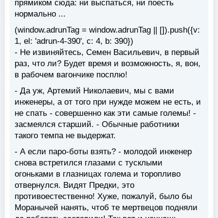
прямиком сюда: ни выспаться, ни поесть
нормально ...
(window.adrunTag = window.adrunTag || []).push({v:
1, el: 'adrun-4-390', c: 4, b: 390})
- Не извиняйтесь, Семен Васильевич, в первый
раз, что ли? Будет время и возможность, я, вон,
в рабочем вагончике посплю!
- Да уж, Артемий Николаевич, мы с вами
инженеры, а от того при нужде можем не есть, и
не спать - совершенно как эти самые големы! -
засмеялся старший. - Обычные работники
такого темпа не выдержат.
- А если паро-боты взять? - молодой инженер
снова встретился глазами с тусклыми
огоньками в глазницах голема и торопливо
отвернулся. Видят Предки, это
противоестественно! Хуже, пожалуй, было бы
Моранычей нанять, чтоб те мертвецов подняли