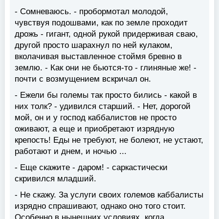
- Сомневаюсь. - пробормотал молодой,
чувствуя подошвами, как по земле проходит
дрожь - гигант, одной рукой придерживая сваю,
другой просто шарахнул по ней кулаком,
вколачивая выставленное стоймя бревно в
землю. - Как они не бьются-то - глиняные же! -
почти с возмущением вскричал он.
- Ежели бы големы так просто бились - какой в
них толк? - удивился старший. - Нет, дорогой
мой, он и у господ каббалистов не просто
оживают, а еще и приобретают изрядную
крепость! Еды не требуют, не болеют, не устают,
работают и днем, и ночью ...
- Еще скажите - даром! - саркастически
скривился младший.
- Не скажу. За услуги своих големов каббалисты
изрядно спрашивают, однако оно того стоит.
Особенно в нынешних условиях, когда