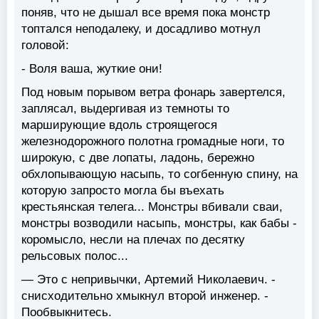
поняв, что не дышал все время пока монстр
топтался неподалеку, и досадливо мотнул
головой:
- Воля ваша, жуткие они!
Под новым порывом ветра фонарь завертелся,
заплясал, выдергивая из темноты то
марширующие вдоль строящегося
железнодорожного полотна громадные ноги, то
широкую, с две лопаты, ладонь, бережно
обхлопывающую насыпь, то согбенную спину, на
которую запросто могла бы въехать
крестьянская телега... Монстры вбивали сваи,
монстры возводили насыпь, монстры, как бабы -
коромысло, несли на плечах по десятку
рельсовых полос...
— Это с непривычки, Артемий Николаевич. -
снисходительно хмыкнул второй инженер. -
Пообвыкнитесь.