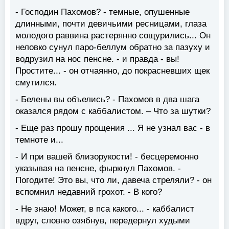
- Господин Пахомов? - темные, опушенные
длинными, почти девичьими ресницами, глаза
молодого раввина растерянно сощурились... Он
неловко сунул паро-беллум обратно за пазуху и
водрузил на нос пенсне. - и правда - вы!
Простите... - он отчаянно, до покрасневших щек
смутился.
- Белены вы объелись? - Пахомов в два шага
оказался рядом с каббалистом. – Что за шутки?
- Еще раз прошу прощения ... Я не узнал вас - в
темноте и...
- И при вашей близорукости! - бесцеремонно
указывая на пенсне, фыркнул Пахомов. -
Погодите! Это вы, что ли, давеча стреляли? - он
вспомнил недавний грохот. - В кого?
- Не знаю! Может, в пса какого... - каббалист
вдруг, словно озябнув, передернул худыми