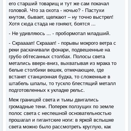
его старший товарищ и тут же сам покачал
головой. Что за охота - ночью? - Пастухи
кнутом, бывает, щелкают – ну точно выстрел!
Хотя сюда стада не гоняют, боятся ...
- Не удивляюсь ... - пробормотал младший.
- Скраааап! Скрааап! - порывы мокрого ветра с
реки раскачивали фонари, подвешенные на
грубо обтесанных столбах. Полосы света
метались вверх-вниз, выхватывая из мрака то
белые столбики вешек, отмечающие, где
встанет станционная будка, то сложенные в
штабель шпалы, то тускло блестящий металл
подготовленных к укладке рельс.
Меж границей света и тьмы двигались
громадные тени. Поперек ползущих по земле
полос света с неспешной основательностью
прошагал и гигантские ноги: в яркой вспышке
света можно было рассмотреть круглую, как