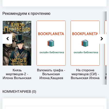
Рекомендуем к прочтению
Князь
Взломать графа -
На стороне
мертвецов-2 -
Волынская
мертвецов (СИ) -
ме
Илона Волынская
Илона,Кащеев
Волынская Илона
Во
Кирилл
КОММЕНТАРИЕВ (0)