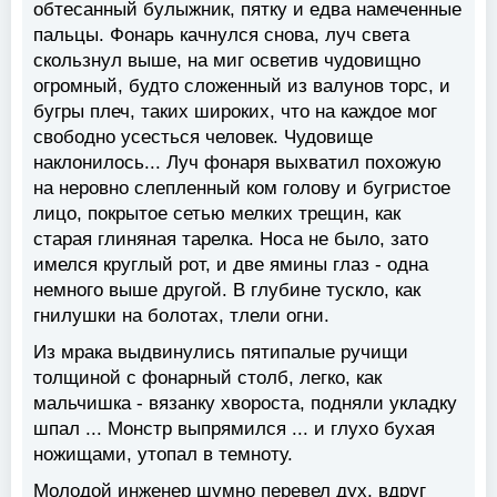
обтесанный булыжник, пятку и едва намеченные
пальцы. Фонарь качнулся снова, луч света
скользнул выше, на миг осветив чудовищно
огромный, будто сложенный из валунов торс, и
бугры плеч, таких широких, что на каждое мог
свободно усесться человек. Чудовище
наклонилось... Луч фонаря выхватил похожую
на неровно слепленный ком голову и бугристое
лицо, покрытое сетью мелких трещин, как
старая глиняная тарелка. Носа не было, зато
имелся круглый рот, и две ямины глаз - одна
немного выше другой. В глубине тускло, как
гнилушки на болотах, тлели огни.
Из мрака выдвинулись пятипалые ручищи
толщиной с фонарный столб, легко, как
мальчишка - вязанку хвороста, подняли укладку
шпал ... Монстр выпрямился ... и глухо бухая
ножищами, утопал в темноту.
Молодой инженер шумно перевел дух, вдруг