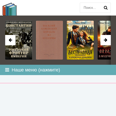
BOOK
PLANETA
.COM
Наше меню (нажмите)