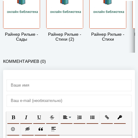
Райнер Рильке -
Райнер Рильке -
Райнер Рильке -
Р
Сады
Стихи (2)
Стихи
КОММЕНТАРИЕВ (0)
ПОЛУЖИРНЫЙ
КУРСИВ
ПОДЧЕРКНУТЫЙ
ЗАЧЕРКНУТЫЙ
ВЫРАВНИВАНИЕ
НУМЕРОВАННЫЙ СПИСОК
МАРКИРОВАННЫЙ СП
ВСТАВИТЬ ССЫ
ВСТАВИТ
ВСТАВИТЬ СМАЙЛИК
ВСТАВКА СКРЫТОГО ТЕКСТА
ВСТАВКА ЦИТАТЫ
ВСТАВКА СПОЙЛЕРА