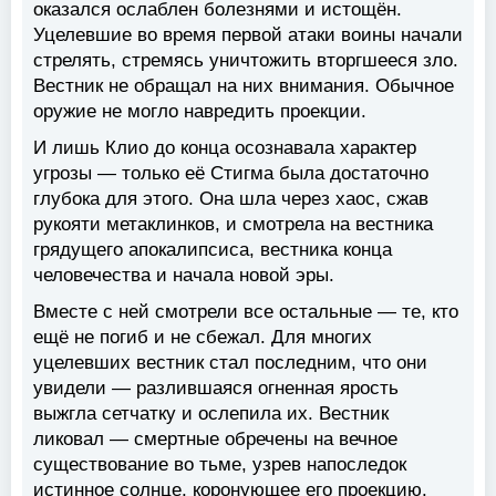
оказался ослаблен болезнями и истощён.
Уцелевшие во время первой атаки воины начали
стрелять, стремясь уничтожить вторгшееся зло.
Вестник не обращал на них внимания. Обычное
оружие не могло навредить проекции.
И лишь Клио до конца осознавала характер
угрозы — только её Стигма была достаточно
глубока для этого. Она шла через хаос, сжав
рукояти метаклинков, и смотрела на вестника
грядущего апокалипсиса, вестника конца
человечества и начала новой эры.
Вместе с ней смотрели все остальные — те, кто
ещё не погиб и не сбежал. Для многих
уцелевших вестник стал последним, что они
увидели — разлившаяся огненная ярость
выжгла сетчатку и ослепила их. Вестник
ликовал — смертные обречены на вечное
существование во тьме, узрев напоследок
истинное солнце, коронующее его проекцию.