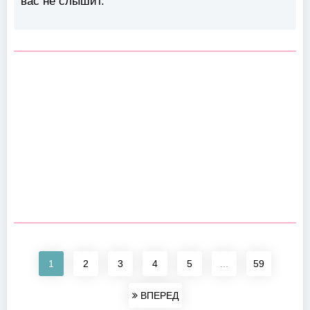
вас не слышит.
1
2
3
4
5
...
59
ВПЕРЕД