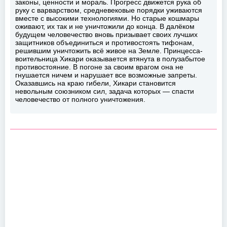
законы, ценности и мораль. Прогресс движется рука об
руку с варварством, средневековые порядки уживаются
вместе с высокими технологиями. Но старые кошмары
оживают, их так и не уничтожили до конца. В далёком
будущем человечество вновь призывает своих лучших
защитников объединиться и противостоять тифонам,
решившим уничтожить всё живое на Земле. Принцесса-
воительница Хикари оказывается втянута в полузабытое
противостояние. В погоне за своим врагом она не
гнушается ничем и нарушает все возможные запреты.
Оказавшись на краю гибели, Хикари становится
невольным союзником сил, задача которых — спасти
человечество от полного уничтожения.