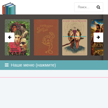
BOOK
PLANETA
.COM
Наше меню (нажмите)