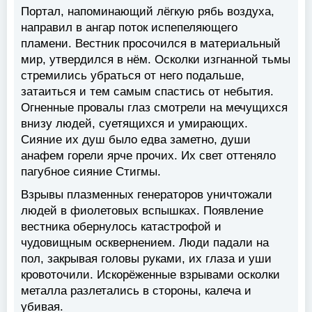
Портал, напоминающий лёгкую рябь воздуха,
направил в ангар поток испепеляющего
пламени. Вестник просочился в материальный
мир, утвердился в нём. Осколки изгнанной тьмы
стремились убраться от него подальше,
затаиться и тем самым спастись от небытия.
Огненные провалы глаз смотрели на мечущихся
внизу людей, суетящихся и умирающих.
Сияние их душ было едва заметно, души
анафем горели ярче прочих. Их свет оттеняло
пагубное сияние Стигмы.
Взрывы плазменных генераторов уничтожали
людей в фиолетовых вспышках. Появление
вестника обернулось катастрофой и
чудовищным осквернением. Люди падали на
пол, закрывая головы руками, их глаза и уши
кровоточили. Искорёженные взрывами осколки
металла разлетались в стороны, калеча и
убивая.