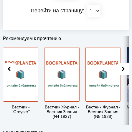
Перейти на страницу:
Рекомендуем к прочтению
Вестник -
Вестник Журнал -
Вестник Журнал -
Ма
"Greyser"
Вестник Знания
Вестник Знания
д
(N4 1927)
(N5 1928)