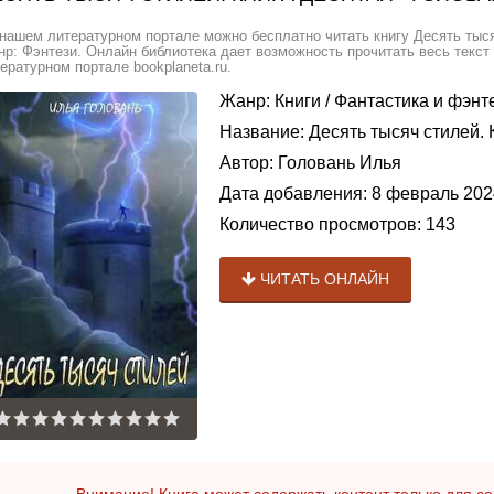
нашем литературном портале можно бесплатно читать книгу Десять тысяч
р: Фэнтези. Онлайн библиотека дает возможность прочитать весь текст
ературном портале bookplaneta.ru.
Жанр:
Книги
/
Фантастика и фэнт
Название:
Десять тысяч стилей. 
Автор:
Головань Илья
Дата добавления:
8 февраль 202
Количество просмотров:
143
ЧИТАТЬ ОНЛАЙН
Внимание! Книга может содержать контент только для 