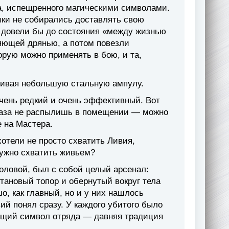
а, испещренного магическими символами.
ики не собирались доставлять свою
я довели бы до состояния «между жизнью
ляющей дрянью, а потом повезли
торую можно применять в бою, и та,
ривая небольшую стальную ампулу.
очень редкий и очень эффективный. Вот
газа не распылишь в помещении — можно
е на Мастера.
отели не просто схватить Ливия,
нужно схватить живьем?
головой, был с собой целый арсенал:
отановый топор и обернутый вокруг тела
о, как главный, но и у них нашлось
ий понял сразу. У каждого убитого было
общий символ отряда — давняя традиция