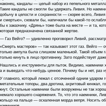
наконец, кандалы — целый набор из пепельного металл
Такие кандалы не смогли бы удержать Ливия. Но наемн
добычу в целости и сохранности — скорее всего, Ливи
и смертью», сковали бы, напичкали бы какой-то ослаб
бы к заказчику. «Дрянь» тоже была на месте — и та, ко
которая предназначена связанной жертве.
— Газ Вейго? — удивленно проговорил Ливий, рассмат
«Смерть мастеров» — так называют этот газ. Вейго — 
только ампула была слишком маленькой. Такой объем 
только кинуть в лицо противнику. Зато подействует даж
Нашлись и инструменты для пыток. Видимо, наемники х
а и выведать что-нибудь ценное. Почему бы и нет, раз 
У главного, который лежал с отсеченной одним ударом 
метательные топоры, два дротика, ахритовый кинжал, г
кнут. Остальные наемники были вооружены не так хорош
немало хорошего снаряжения. То, что это наемники, Лив
кольцо на пальце — оскаленная морда вепря. Носить 
наемников.