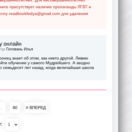
ниге присутствует наличие пропаганды ЛГБТ и
почту
readbookfedya@gmail.com
для удаления
гу онлайн
втор
Головань Илья
онец знает об этом, как никто другой. Ливию
ойти обучение у самого Мудрейшего. А заодно
о семьдесят лет назад, когда величайшая школа
..
80
ВПЕРЕД
у: