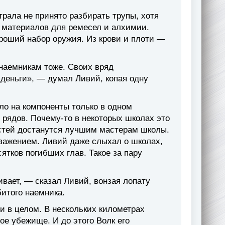
рала не принято разбирать трупы, хотя
 материалов для ремесел и алхимии.
ороший набор оружия. Из крови и плоти —
 наемникам тоже. Своих вряд
 деньги», — думал Ливий, копая одну
о на компоненты только в одном
 рядов. Почему-то в некоторых школах это
остей достанутся лучшим мастерам школы.
важением. Ливий даже слыхал о школах,
ятков погибших глав. Такое за пару
ивает, — сказал Ливий, вонзая лопату
итого наемника.
и в целом. В нескольких километрах
е убежище. И до этого Волк его