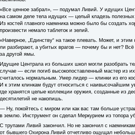
«Все ценное забрал», — подумал Ливий. У идущих Цент
на самом деле тела идущих — целый кладезь полезных
Из костей главного наемника можно было бы создать х
произвести немало таблеток и зелий.
«Наверное, „Единству“ на такое плевать. Может, и этим
ли разбирают, а убитых врагов — почему бы и нет? Всё
за другой ямы.
Идущие Централа из больших школ могли разобрать тел
случае — если погиб высокопоставленный мастер из их
считалось нормальным. Умер лидер — клинки из его к
И к этим клинкам будут относиться с наивысочайшим у
где хранятся целые коллекции оружия, созданные из дес
десятилетий не накопишь.
— Ну, покойтесь с миром или как вас там больше устра
в землю. Инструмент он сделал Меркурием из топора уб
С трупами Ливий закончил. Но не закончил с наемникам
от бывшего Охирона Ливий отчетливо ощущал небольшо