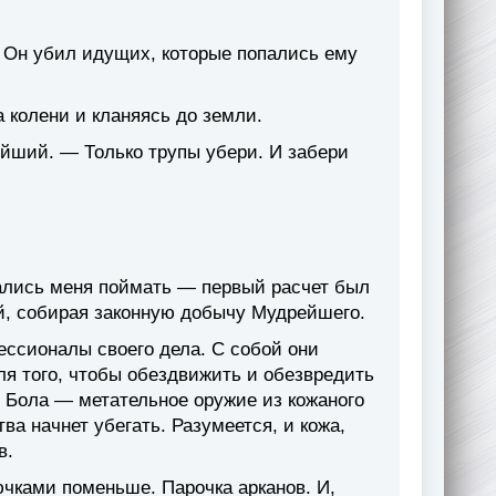
 Он убил идущих, которые попались ему
 колени и кланяясь до земли.
ейший. — Только трупы убери. И забери
ались меня поймать — первый расчет был
й, собирая законную добычу Мудрейшего.
ссионалы своего дела. С собой они
ля того, чтобы обездвижить и обезвредить
. Бола — метательное оружие из кожаного
ва начнет убегать. Разумеется, и кожа,
в.
чками поменьше. Парочка арканов. И,