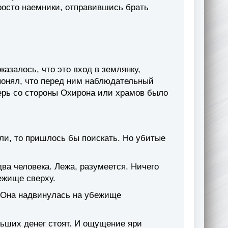
росто наемники, отправившись брать
азалось, что это вход в землянку,
понял, что перед ним наблюдательный
герь со стороны Охирона или храмов было
ли, то пришлось бы поискать. Но убитые
ва человека. Лежа, разумеется. Ничего
ежище сверху.
. Она надвинулась на убежище
ьших денег стоят. И ощущение яри