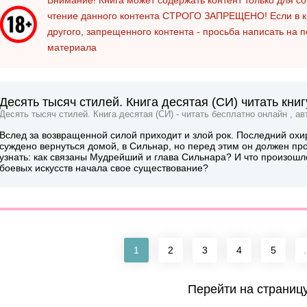
чтение данного контента
СТРОГО ЗАПРЕЩЕНО!
Если в к
другого, запрещенного контента - просьба написать на 
материала
Десять тысяч стилей. Книга десятая (СИ) читать кни
Десять тысяч стилей. Книга десятая (СИ) - читать бесплатно онлайн , а
Вслед за возвращенной силой приходит и злой рок. Последний охир
суждено вернуться домой, в Сильнар, но перед этим он должен пр
узнать: как связаны Мудрейший и глава Сильнара? И что произошл
боевых искусств начала свое существование?
1
2
3
4
5
.
Перейти на страниц