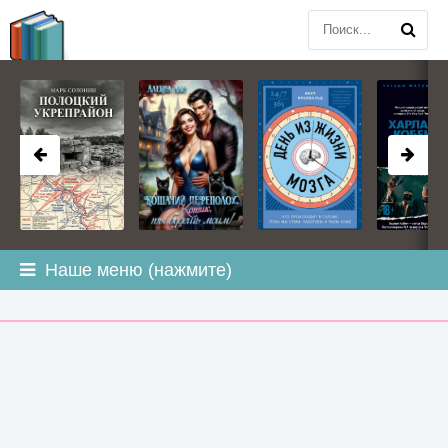
BOOK
PLANETA
.COM
Наше меню (нажмите)