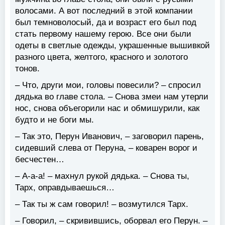
волосами. А вот последний в этой компании
был темноволосый, да и возраст его был под
стать первому нашему герою. Все они были
одеты в светлые одежды, украшенные вышивкой
разного цвета, желтого, красного и золотого
тонов.
– Что, други мои, головы повесили? – спросил
дядька во главе стола. – Снова змеи нам утерли
нос, снова объегорили нас и обмишурили, как
будто и не боги мы.
– Так это, Перун Иванович, – заговорил парень,
сидевший слева от Перуна, – коварен ворог и
бесчестен…
– А-а-а! – махнул рукой дядька. – Снова ты,
Тарх, оправдываешься…
– Так ты ж сам говорил! – возмутился Тарх.
– Говорил, – скривившись, оборвал его Перун. –