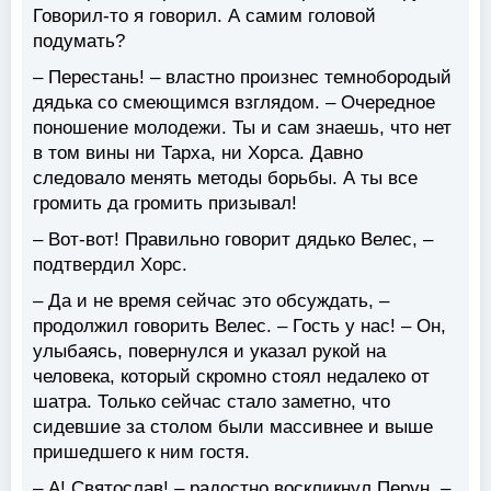
Говорил-то я говорил. А самим головой
подумать?
– Перестань! – властно произнес темнобородый
дядька со смеющимся взглядом. – Очередное
поношение молодежи. Ты и сам знаешь, что нет
в том вины ни Тарха, ни Хорса. Давно
следовало менять методы борьбы. А ты все
громить да громить призывал!
– Вот-вот! Правильно говорит дядько Велес, –
подтвердил Хорс.
– Да и не время сейчас это обсуждать, –
продолжил говорить Велес. – Гость у нас! – Он,
улыбаясь, повернулся и указал рукой на
человека, который скромно стоял недалеко от
шатра. Только сейчас стало заметно, что
сидевшие за столом были массивнее и выше
пришедшего к ним гостя.
– А! Святослав! – радостно воскликнул Перун. –