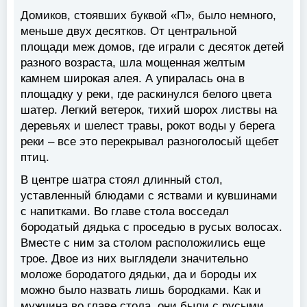
Домиков, стоявших буквой «П», было немного,
меньше двух десятков. От центральной
площади меж домов, где играли с десяток детей
разного возраста, шла мощенная желтым
камнем широкая алея. А упиралась она в
площадку у реки, где раскинулся белого цвета
шатер. Легкий ветерок, тихий шорох листвы на
деревьях и шелест травы, рокот воды у берега
реки – все это перекрывал разноголосый щебет
птиц.
В центре шатра стоял длинный стол,
уставленный блюдами с яствами и кувшинами
с напитками. Во главе стола восседал
бородатый дядька с проседью в русых волосах.
Вместе с ним за столом расположились еще
трое. Двое из них выглядели значительно
моложе бородатого дядьки, да и бороды их
можно было назвать лишь бородками. Как и
мужчина во главе стола, они были с русыми