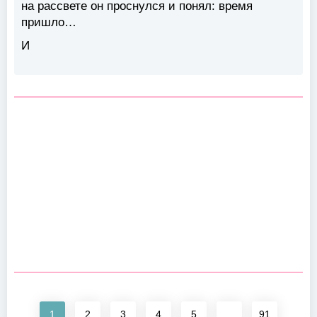
на рассвете он проснулся и понял: время
пришло…
И
1
2
3
4
5
...
91