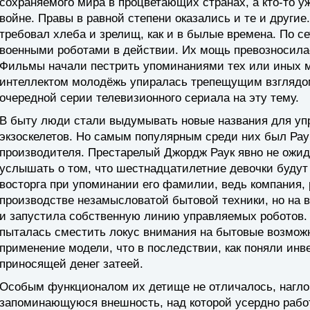
сохраняемого мира в процветающих странах, а кто-то у
войне. Правы в равной степени оказались и те и други
требовал хлеба и зрелищ, как и в былые времена. По с
военными роботами в действии. Их мощь превозносилас
Фильмы начали пестрить упоминаниями тех или иных м
интеллектом молодёжь упиралась трепещущим взглядом
очередной серии телевизионного сериала на эту тему.
В быту люди стали выдумывать новые названия для у
экзоскелетов. Но самым популярным среди них был Рау
производителя. Престарелый Джордж Раук явно не ожи
услышать о том, что шестнадцатилетние девочки будут
восторга при упоминании его фамилии, ведь компания,
производстве незамысловатой бытовой техники, но на 
и запустила собственную линию управляемых роботов.
пыталась сместить локус внимания на бытовые возмож
применение модели, что в последствии, как поняли ин
приносящей денег затеей.
Особым функционалом их детище не отличалось, нагло
запоминающуюся внешность, над которой усердно работа