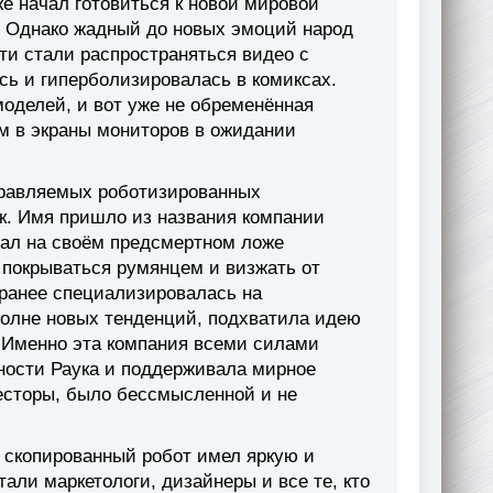
же начал готовиться к новой мировой
е. Однако жадный до новых эмоций народ
ети стали распространяться видео с
ь и гиперболизировалась в комиксах.
оделей, и вот уже не обременённая
 в экраны мониторов в ожидании
правляемых роботизированных
к. Имя пришло из названия компании
дал на своём предсмертном ложе
 покрываться румянцем и визжать от
 ранее специализировалась на
волне новых тенденций, подхватила идею
 Именно эта компания всеми силами
ности Раука и поддерживала мирное
весторы, было бессмысленной и не
 скопированный робот имел яркую и
ли маркетологи, дизайнеры и все те, кто