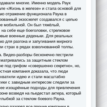
продавали многие. Именно модель Раук
але «Жизнь в железе» и стала основой для
ако отражение функционала Раука в
рованный экзоскелет создавался с целью
ее мобильной. Он был тяжёлый,
на себе еще боеголовки, стрелковое
овые военные дяденьки. Для реальных
ко для разгона и запугивания мирного
и страх в рядах взволнованной толпы.
а. Видео-разборы бесконечно пестрили
сматривались за защитным стеклом
не под грифом «совершенно секретно», но,
стная компания доказала, что люди
одхватили идею и стали масштабно
итики с завидным интересом следили за
лее изощрённые подходы для привлечения
роне возведя на пьедестал актера, который
лыбкой за стеклом боевого Раука.
адно разорял все прочие компании в