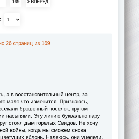
..
169
ВПЕРЕД
:
о 26 страниц из 169
ь, а в восстановительный центр, за
ого мало что изменится. Признаюсь,
есекали брошенный посёлок, кругом
ми насыпями. Эту линию буквально пару
руг стоял дым горелых Свидов. Не хочу
нной войны, когда мы сможем снова
 цветущих яблонь. Надеюсь, они уцелели.