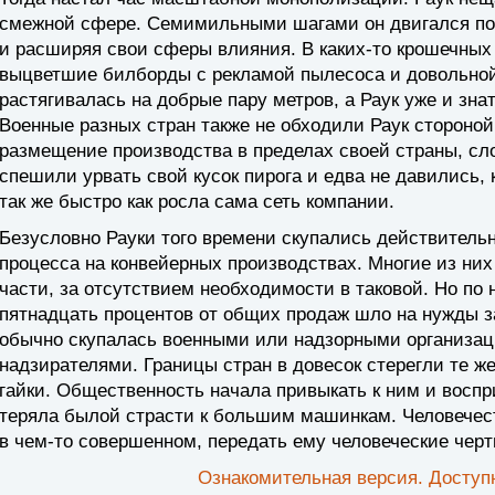
смежной сфере. Семимильными шагами он двигался по 
и расширяя свои сферы влияния. В каких-то крошечных
выцветшие билборды с рекламой пылесоса и довольной
растягивалась на добрые пару метров, а Раук уже и зна
Военные разных стран также не обходили Раук стороной
размещение производства в пределах своей страны, сл
спешили урвать свой кусок пирога и едва не давились,
так же быстро как росла сама сеть компании.
Безусловно Рауки того времени скупались действитель
процесса на конвейерных производствах. Многие из ни
части, за отсутствием необходимости в таковой. Но по
пятнадцать процентов от общих продаж шло на нужды з
обычно скупалась военными или надзорными организа
надзирателями. Границы стран в довесок стерегли те же
гайки. Общественность начала привыкать к ним и воспри
теряла былой страсти к большим машинкам. Человечес
в чем-то совершенном, передать ему человеческие черт
Ознакомительная версия. Доступн