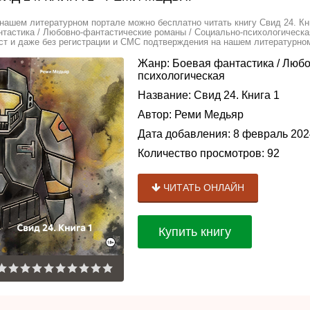
нашем литературном портале можно бесплатно читать книгу Свид 24. Кн
тастика / Любовно-фантастические романы / Социально-психологическа
ст и даже без регистрации и СМС подтверждения на нашем литературном 
Жанр:
Боевая фантастика
/
Любо
психологическая
Название:
Свид 24. Книга 1
Автор:
Реми Медьяр
Дата добавления:
8 февраль 202
Количество просмотров:
92
ЧИТАТЬ ОНЛАЙН
Купить книгу