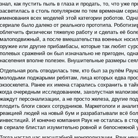
знал, как пустить пыль в глаза и продать, то, что уже 
засветилась в столь популярном по тем временам сери
именования всех моделей этой категории роботов. Одн
сериале было далеко от реального прототипа. Роботизи
облегчить физически тяжелую работу и сделать её бол
малоподвижный, а после вмешательства военных носил 
оружие или другие прибамбасы, которые так любят сур
полевых сражений он был изначально не пригоден, одна
населения вполне полезен. Внушительные размеры сеял
Отдельная роль отводилась тем, кто был за рулём Раук
молодыми поджарыми ребятам, лица которых едва про
экзоскелета. Ранее их имена старались сохранить в тай
когда очередным исследованием, захолустная малоизве
жаждут персонализации, а не просто железа, другие п
плодить блоги своих сотрудников. Маркетологи и анал
реакцией людей на новый бум и разрабатывали всё бо
инвестиций. И конечно компания Раук не осталась в сто
в сериале блистал изумительно ровной и белоснежной у
Тогда настал час масштабной монополизации. Раук нещ