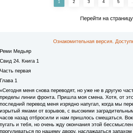
1
2
3
4
5
.
Перейти на страницу
Ознакомительная версия. Доступн
Реми Медьяр
Свид 24. Книга 1
Часть первая
Глава 1
«Сегодня меня снова переводят, но уже не в другую част
пределы линии фронта. Пришла моя смена. Хотя, от эт
последний перевод меня изрядно напугал, когда мы пер
изрытый ямами от взрывов, с высокими заградительны
часов назад отбросили и нам пришлось смещаться. Вок
пугать и тебя, но очень жду окончания этой бессмысле
прогуливаться по нашему двору, наслаждаться запахом