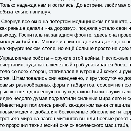
Только надежда нам и осталась. До встречи, любимая с
обязательно напишу».
Свернув все окна на потертом медицинском планшете, 
как раньше делали «на дорожку», подняла устало свои 
выходу. Госпиталь на западном фронте, здесь она пров
молодых бойцов. Многие из них не дожили даже до кон
на хирургическом столе, но ещё больше просто не доеха
Управляемые роботы – оружие этой войны. Несложные
очертания, куда как в железный гроб усаживался боец,
тело со всех сторон, стягивался внутренний кожух и р
огня. Штамповались они ежедневно, и круглосуточно д
самых разнообразных форм и габаритов, совсем не пох
рынок ещё в довоенную пору и должны были служить люд
идею недолго думая подхватили сильные мира сего и с
Инвестиции полились рекой, каждая компания спешила 
новые модели, добавляя бесконечные обновления и корр
третьего мира на разгон митингов вышли боевые роботы
то пророчил технический скачок вселенского масштаба,