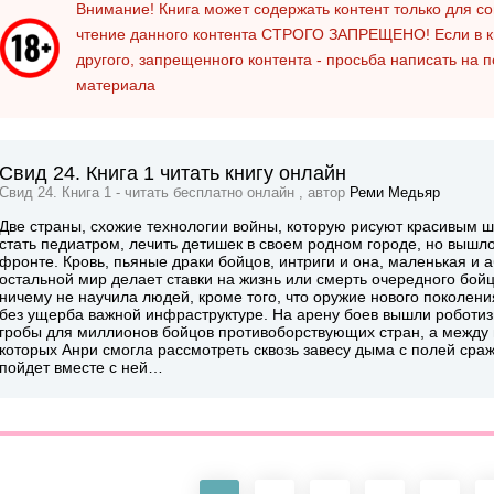
Внимание! Книга может содержать контент только для 
чтение данного контента
СТРОГО ЗАПРЕЩЕНО!
Если в к
другого, запрещенного контента - просьба написать на 
материала
Свид 24. Книга 1 читать книгу онлайн
Свид 24. Книга 1 - читать бесплатно онлайн , автор
Реми Медьяр
Две страны, схожие технологии войны, которую рисуют красивым ш
стать педиатром, лечить детишек в своем родном городе, но вышл
фронте. Кровь, пьяные драки бойцов, интриги и она, маленькая 
остальной мир делает ставки на жизнь или смерть очередного бой
ничему не научила людей, кроме того, что оружие нового поколен
без ущерба важной инфраструктуре. На арену боев вышли роботиз
гробы для миллионов бойцов противоборствующих стран, а между 
которых Анри смогла рассмотреть сквозь завесу дыма с полей сраже
пойдет вместе с ней…