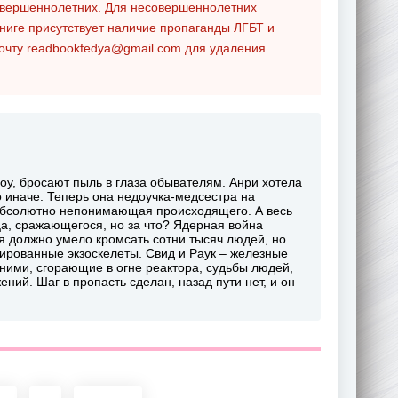
совершеннолетних. Для несовершеннолетних
ниге присутствует наличие пропаганды ЛГБТ и
почту
readbookfedya@gmail.com
для удаления
оу, бросают пыль в глаза обывателям. Анри хотела
о иначе. Теперь она недоучка-медсестра на
и абсолютно непонимающая происходящего. А весь
ца, сражающегося, но за что? Ядерная война
ия должно умело кромсать сотни тысяч людей, но
ированные экзоскелеты. Свид и Раук – железные
ними, сгорающие в огне реактора, судьбы людей,
ний. Шаг в пропасть сделан, назад пути нет, и он