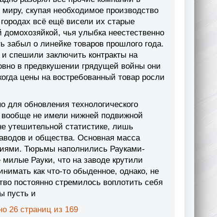
миру, скупая необходимое производство
 городах всё ещё висели их старые
 домохозяйкой, чья улыбка неестественно
ть забыл о линейке товаров прошлого года.
 и спешили заключить контракты на
овно в предвкушении грядущей войны они
 когда цены на востребованный товар росли
но для обновления технологического
х вообще не имели нижней подвижной
 не утешительной статистике, лишь
аводов и общества. Основная масса
циями. Тюрьмы наполнились Рауками-
 милые Рауки, что на заводе крутили
нимать как что-то обыденное, однако, не
тво постоянно стремилось воплотить себя
ы пусть и
о 26 страниц из 169