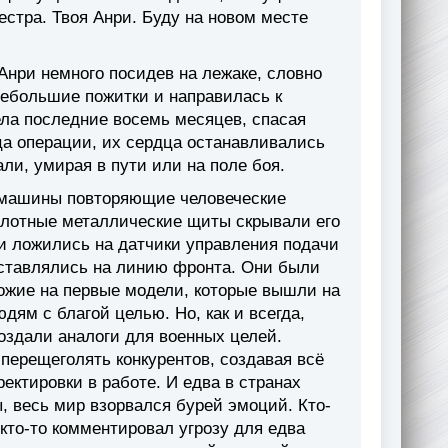
естра. Твоя Анри. Буду на новом месте
Анри немного посидев на лежаке, словно
небольшие пожитки и направилась к
ела последние восемь месяцев, спасая
ца операции, их сердца останавливались
ли, умирая в пути или на поле боя.
 машины повторяющие человеческие
 плотные металлические щиты скрывали его
уки ложились на датчики управления подачи
оставлялись на линию фронта. Они были
ожие на первые модели, которые вышли на
ям с благой целью. Но, как и всегда,
оздали аналоги для военных целей.
перещеголять конкурентов, создавая всё
ектировки в работе. И едва в странах
, весь мир взорвался бурей эмоций. Кто-
 кто-то комментировал угрозу для едва