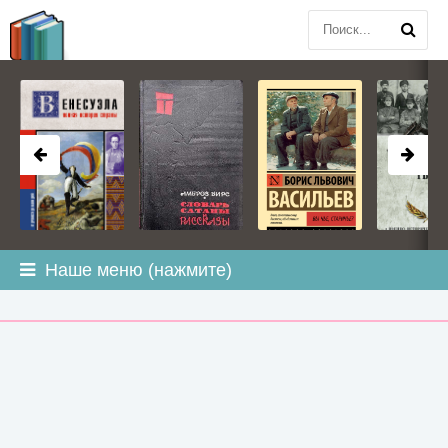
BOOK
PLANETA
.COM
Наше меню (нажмите)