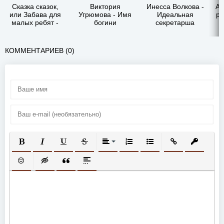
Сказка сказок,
Виктория
Инесса Волкова -
Ай
или Забава для
Угрюмова - Имя
Идеальная
ра
малых ребят -
богини
секретарша
Джамбаттиста
Базиле
КОММЕНТАРИЕВ (0)
ПОЛУЖИРНЫЙ
КУРСИВ
ПОДЧЕРКНУТЫЙ
ЗАЧЕРКНУТЫЙ
ВЫРАВНИВАНИЕ
НУМЕРОВАННЫЙ СПИСОК
МАРКИРОВАННЫЙ СП
ВСТАВИТЬ ССЫ
ВСТАВИТ
ВСТАВИТЬ СМАЙЛИК
ВСТАВКА СКРЫТОГО ТЕКСТА
ВСТАВКА ЦИТАТЫ
ВСТАВКА СПОЙЛЕРА