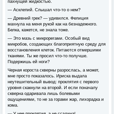
пахнущей жидкостью.
— Асклепий. Слышал что-то о нем?
— Древний грек? — удивился. Фелиция
махнула на меня рукой как на безнадежного.
Белка, кажется, не знала тоже.
— Это мазь с микрорегами. Особый вид
микробов, создающих благоприятную среду для
восстановления клеток. Питаются отмершими
тканями. Ты же просил что-то получше.
Подержишь ей ноги?
Черная короста скверны разрослась, а может,
мне просто показалось. Ириска выдала
неутешительный вывод: проклятия с первого
уровня скакнули на второй. И если поначалу
скверна одаривала лишь болевыми
ощущениями, то не за горами жар, лихорадка и
кома.
— У нее проклятия, а не ссадина!