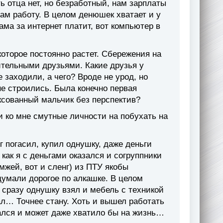
ть отца нет, но безработный, нам зарплаты
там работу. В целом денюшек хватает и у
ама за интернет платит, вот компьютер в
оторое постоянно растет. Сбережения на
тельными друзьями. Какие друзья у
 заходили, а чего? Вроде не урод, но
е строились. Была конечно первая
ксованный мальчик без перспектив?
и ко мне смутные личности на побухать на
г погасил, купил однушку, даже деньги
как я с деньгами оказался и согруппники
мжей, вот и сленг) из ПТУ якобы
думали дорогое по алкашке. В целом
 сразу однушку взял и мебель с техникой
ал… Точнее стану. Хоть и вышел работать
вался и может даже хватило бы на жизнь…