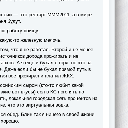
России — это рестарт МММ2011, а в мире
ня будут.
плю работу поищу.
 какую-то железную мелочь.
том, что я не работал. Второй и не менее
 источников дохода прожирать и не
рхов. А я еще и бухал с горя, но что за
пе. Даже если бы не бухал прямой путь в
отая все прожирал и платил ЖКХ.
ссийским сыром (кто-то любит какой
акие вот вкусы) сел в КС погонять по
ять, локальная городская сеть процентов на
е, что это виртуальная водка.
лся обед. Блин так я ничего в своей жизни
 хорошо.