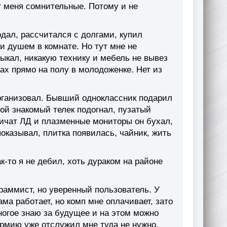
г меня сомнительные. Потому и не
одал, рассчитался с долгами, купил
и душем в комнате. Но тут мне не
тыкал, никакую технику и мебель не вывез
ках прямо на полу в молодоженке. Нет из
организовал. Бывший одноклассник подарил
гой знакомый телек подогнал, пузатый
тличат ЛД и плазменные мониторы он бухал,
показывал, плитка появилась, чайник, жить
к-то я не дебил, хоть дураком на районе
раммист, но уверенный пользователь. У
ама работает, но комп мне оплачивает, зато
ногое знаю за будущее и на этом можно
армию уже отслужил мне туда не нужно.