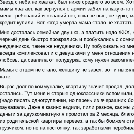
Звезд с неба не хватал, был ниже среднего во всем. Хо
мамы хватает, как вернулся с армии забил на какую-то 
меня требований и желаний нет, пока не пью, не курю, м
кредит купили. Вот когда умерла мама стало не хватать.
Мне досталась семейная двушка, а платить надо ЖКХ, к
черный день быстро прожрались и пробухались с сомни
неудачников, такие же неудачники. Ну побухивать ко мне
всегда комплексовал и с девушками у меня отношения н
любовь, да свалила от полудурка, кому нужен закомпле
Мамы с отцом не стало, женщину не завел, вот и нырял
хате.
Вырос долг по коммуналке, квартиру значит продал, дол
остались. Тут меня и старые одноклассники вспомнили, 
(надо писать одногруппники, но парень из вчерашних бо
зауважали. Даже в казино ездили, пили разное, как мы 
деньги за двухкомнатную я промотал за 2 месяца, благо
из родительской квартиры перевез, а так бы бомжем ст
грузчиком, но не на постоянку, так заработками переби