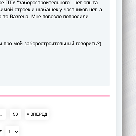
е ПТУ "заборостроительного", нет опыта
Зимой строек и шабашек у частников нет, а
го-то Вазгена. Мне повезло попросили
м про мой заборостроительный говорить?)
..
53
ВПЕРЕД
у: