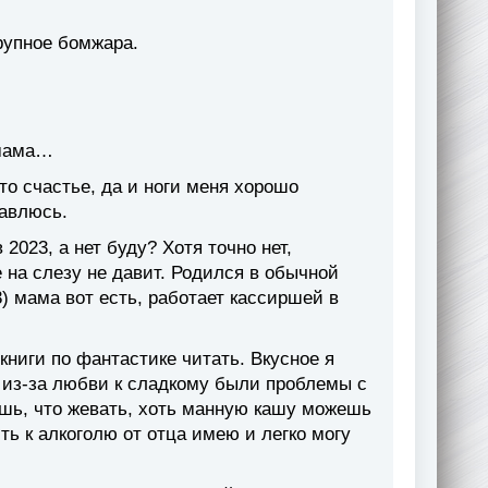
рупное бомжара.
 мама…
то счастье, да и ноги меня хорошо
тавлюсь.
023, а нет буду? Хотя точно нет,
 на слезу не давит. Родился в обычной
3) мама вот есть, работает кассиршей в
книги по фантастике читать. Вкусное я
о из-за любви к сладкому были проблемы с
ешь, что жевать, хоть манную кашу можешь
ть к алкоголю от отца имею и легко могу