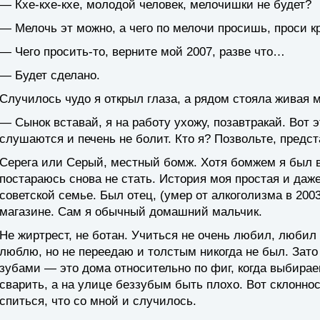
— Кхе-кхе-кхе, молодой человек, мелочишки не будет?
— Мелочь эт можно, а чего по мелочи просишь, проси к
— Чего просить-то, верните мой 2007, разве что…
— Будет сделано.
Случилось чудо я открыл глаза, а рядом стояла живая
— Сынок вставай, я на работу ухожу, позавтракай. Вот э
слушаются и печень не болит. Кто я? Позвольте, предс
Серега или Серый, местный бомж. Хотя бомжем я был в 2
постараюсь снова не стать. История моя простая и даже
советской семье. Был отец, (умер от алкоголизма в 200
магазине. Сам я обычный домашний мальчик.
Не жиртрест, не ботан. Учиться не очень любил, любил 
люблю, но не переедаю и толстым никогда не был. Зат
зубами — это дома относительно по фиг, когда выбира
сварить, а на улице беззубым быть плохо. Вот склоннос
спиться, что со мной и случилось.