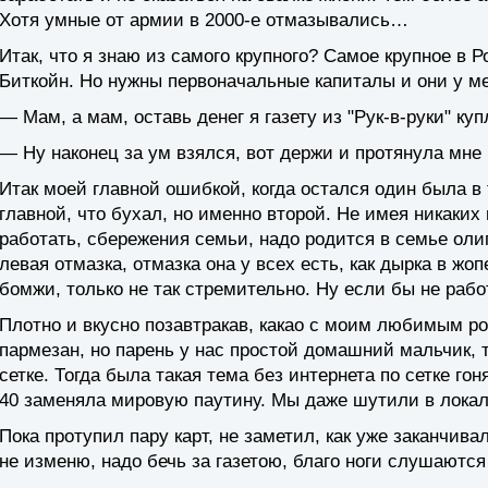
Хотя умные от армии в 2000-е отмазывались…
Итак, что я знаю из самого крупного? Самое крупное в 
Биткойн. Но нужны первоначальные капиталы и они у ме
— Мам, а мам, оставь денег я газету из "Рук-в-руки" ку
— Ну наконец за ум взялся, вот держи и протянула мне
Итак моей главной ошибкой, когда остался один была в 
главной, что бухал, но именно второй. Не имея никаких
работать, сбережения семьи, надо родится в семье олига
левая отмазка, отмазка она у всех есть, как дырка в жо
бомжи, только не так стремительно. Ну если бы не раб
Плотно и вкусно позавтракав, какао с моим любимым ро
пармезан, но парень у нас простой домашний мальчик, т
сетке. Тогда была такая тема без интернета по сетке гон
40 заменяла мировую паутину. Мы даже шутили в локалк
Пока протупил пару карт, не заметил, как уже заканчива
не изменю, надо бечь за газетою, благо ноги слушаются