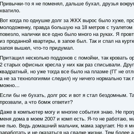
Привычки-то я не поменял, дальше бухал, друзья вокру
хватило.
Вот когда по однушке долг за ЖКХ вырос было хуже, пр
молодоженку, правда большую на 18 метров с туалетом 
повезло, налички все одно было много на руках. Я пров
из проданной квартиры, в запое был. Так и спал на курт
запоя вышел, что-то придумал.
Притащил несколько поддонов с помойки, так кровать 
2 старых офисных кресла у них как раз списывали. Дру
квадратный, но уже тогда все было на плазме (ГГ не о
а не за технологиями следил) ну ничего нормально так 
можно…
Если бы не бухать, долг рос и вот я стал бездомным. Та
прозвали, а что бомж ответит?
Даже в компьютер могу и многие события знаю. Не прог
меня дома в моем 2007 и комп есть. Я-то не работаю, м
не пью. Ведь домашний мальчик, мама заругает. Но я м
заработать и не оказаться на свалке жизни. Тем более 