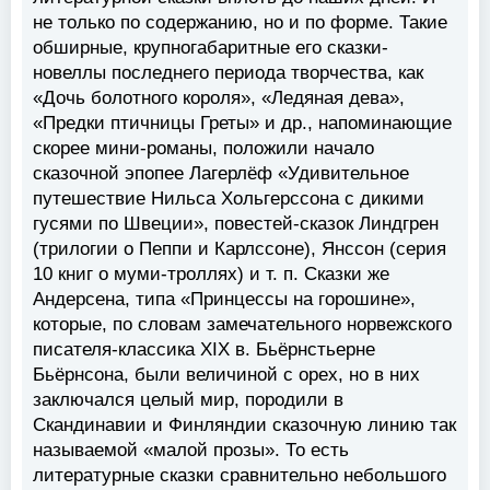
не только по содержанию, но и по форме. Такие
обширные, крупногабаритные его сказки-
новеллы последнего периода творчества, как
«Дочь болотного короля», «Ледяная дева»,
«Предки птичницы Греты» и др., напоминающие
скорее мини-романы, положили начало
сказочной эпопее Лагерлёф «Удивительное
путешествие Нильса Хольгерссона с дикими
гусями по Швеции», повестей-сказок Линдгрен
(трилогии о Пеппи и Карлссоне), Янссон (серия
10 книг о муми-троллях) и т. п. Сказки же
Андерсена, типа «Принцессы на горошине»,
которые, по словам замечательного норвежского
писателя-классика XIX в. Бьёрнстьерне
Бьёрнсона, были величиной с орех, но в них
заключался целый мир, породили в
Скандинавии и Финляндии сказочную линию так
называемой «малой прозы». То есть
литературные сказки сравнительно небольшого