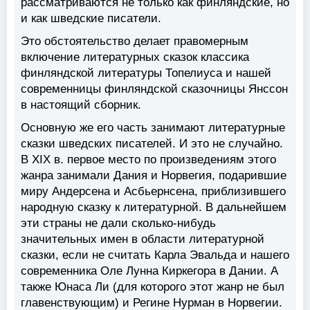
рассматриваются не только как финляндские, но
и как шведские писатели.
Это обстоятельство делает правомерным
включение литературных сказок классика
финляндской литературы Топелиуса и нашей
современницы финляндской сказочницы Янссон
в настоящий сборник.
Основную же его часть занимают литературные
сказки шведских писателей. И это не случайно.
В XIX в. первое место по произведениям этого
жанра занимали Дания и Норвегия, подарившие
миру Андерсена и Асбьернсена, приблизившего
народную сказку к литературной. В дальнейшем
эти страны не дали сколько-нибудь
значительных имен в области литературной
сказки, если не считать Карла Эвальда и нашего
современника Оле Лунна Киркегора в Дании. А
также Юнаса Ли (для которого этот жанр не был
главенствующим) и Регине Нурман в Норвегии.