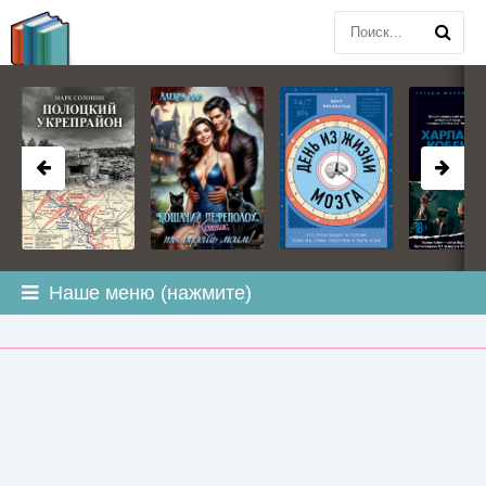
BOOK
PLANETA
.COM
Наше меню (нажмите)