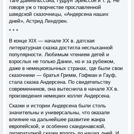
Таге Даниельссона, Гудрун Эрикссон и т. д. Не
говоря уж о творчестве прославленной
шведской сказочницы, «Андерсена наших
дней», Астрид Линдгрен.
* * *
В конце XIX — начале XX в. датская
литературная сказка достигла неслыханной
популярности. Любимым чтением детей и
взрослых не только Дании, но и за рубежом,
даже в немецкоязычных странах, где были свои
сказочники — братья Гримм, Гофман и Гауф,
стала сказка Андерсена. По свидетельству
современников, она вытеснила в начале XX в.
произведения немецких коллег Андерсена.
Сказки и истории Андерсена были столь
значительны и универсальны, что оказали
влияние на дальнейшее развитие жанра
европейской, и особенно скандинавской,
литературной сказки вплоть до наших дней. И