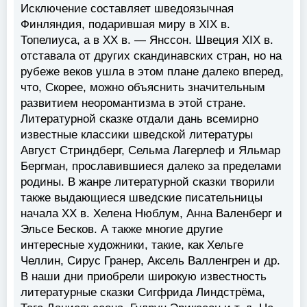
Исключение составляет шведоязычная
Финляндия, подарившая миру в XIX в.
Топелиуса, а в XX в. — Янссон. Швеция XIX в.
отставала от других скандинавских стран, но на
рубеже веков ушла в этом плане далеко вперед,
что, Скорее, можно объяснить значительным
развитием неоромантизма в этой стране.
Литературной сказке отдали дань всемирно
известные классики шведской литературы
Август Стриндберг, Сельма Лагерлеф и Яльмар
Бергман, прославившиеся далеко за пределами
родины. В жанре литературной сказки творили
также выдающиеся шведские писательницы
начала XX в. Хелена Нюблум, Анна Валенберг и
Эльсе Бесков. А также многие другие
интересные художники, такие, как Хельге
Челлин, Сирус Гранер, Аксель Валленгрен и др.
В наши дни приобрели широкую известность
литературные сказки Сигфрида Линдстрёма,