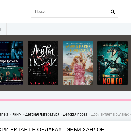
Ы
aneta
»
Книги
»
Детская литература
»
Детская проза
» Дори витает в облаках 
ОРИ ВИТАЕТ В ОБЛАКАХ - ЭББИ ХАНЛОН