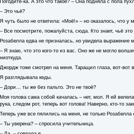
Погодите-ка. А это что такое? – Она подняла с пола пу
– Это чьё?
Я чуть было не ответила: «Моё!» – но оказалось, что у м
– Все посмотрите, пожалуйста, сюда. Кто знает, чьё это
Розабелла едва не призналась, но увидела выражение мо
– Я знаю, что это кого-то из вас. Оно же не могло вол
ниоткуда.
Джордж тоже смотрел на меня. Таращил глаза, вот-вот в
Я разглядывала кеды.
– Дори… ты же без пальто. Это не твоё?
Моя голова сама собой качалась – нет, мол. Я ей велел
рука, следом рот, теперь вот голова! Наверно, кто-то за
Теперь уже все пялились на меня, не только Розабелла
– Ты уверена? – спросила учительница.
– Да, – соврала я.