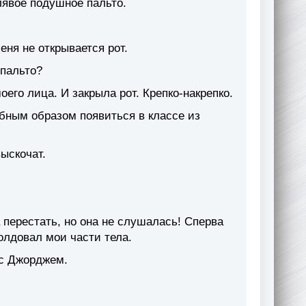
хлявое подушное пальто.
еня не открывается рот.
 пальто?
его лица. И закрыла рот. Крепко-накрепко.
шебным образом появиться в классе из
ыскочат.
а перестать, но она не слушалась! Сперва
колдовал мои части тела.
 с Джорджем.