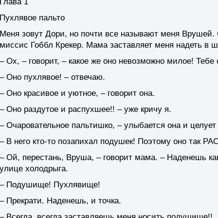
Глава 1
Пухлявое пальто
Меня зовут Дори, но почти все называют меня Врушей.
миссис Гоббл Крекер. Мама заставляет меня надеть в шк
– Ох, – говорит, – какое же оно невозможно милое! Тебе 
– Оно пухлявое! – отвечаю.
– Оно красивое и уютное, – говорит она.
– Оно раздутое и распухшее!! – уже кричу я.
– Очаровательное пальтишко, – улыбается она и целует
– В него кто-то позапихал подушек! Поэтому оно так Р
– Ой, перестань, Вруша, – говорит мама. – Наденешь ка
улице холодрыга.
– Подушище! Пухлявище!
– Прекрати. Наденешь, и точка.
– Всегда, всегда заставляешь меня носить подушище!!