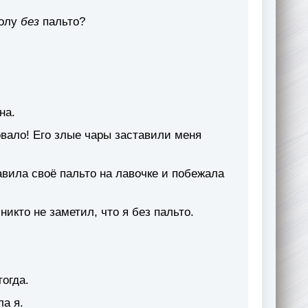
колу
без
пальто?
на.
овало! Его злые чары заставили меня
вила своё пальто на лавочке и побежала
икто не заметил, что я без пальто.
тогда.
ла я.