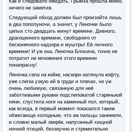
Как и следовало ожидать, Грымза прошла мимо,
ничего не заметив.
Следующий обход должен был произойти лишь
в два пополуночи, а значит, у Леночки было
целых сто двадцать минут времени. Дивного,
драгоценного времени, свободного от
бесконечного надзора и муштры! Её личного
времени! И уж она, Леночка Блохина, точно не
потратит ни мгновения этого времени
понапрасну!
Леночка села на койке, наскоро натянула кофту,
уже слегка узкую ей в груди и плечах, но уж
очень любимую, связанную для неё
заботливыми руками подслеповатой старенькой
няни, спустила ноги на каменный пол, который,
как всегда, в первый момент показался таким
обжигающе холодным, что аж пальцы занемели,
и словно малый зверёк, напуганный хищной
ночной птицей, беззвучно и стремительно