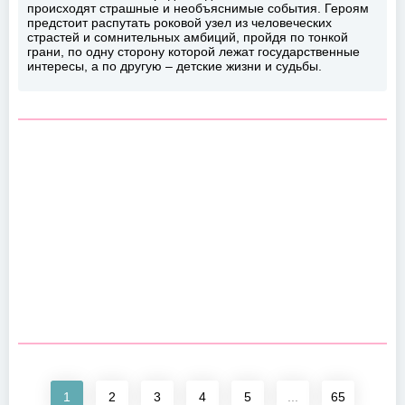
происходят страшные и необъяснимые события. Героям
предстоит распутать роковой узел из человеческих
страстей и сомнительных амбиций, пройдя по тонкой
грани, по одну сторону которой лежат государственные
интересы, а по другую – детские жизни и судьбы.
1
2
3
4
5
...
65