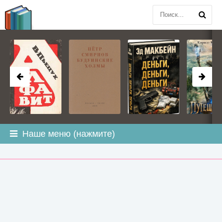
BOOK
PLANETA
.COM
Наше меню (нажмите)