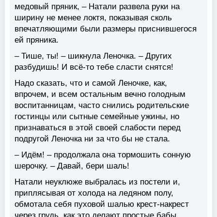
медовый пряник, – Натали развела руки на
ширину не менее локтя, показывая сколь
впечатляющими были размеры приснившегося
ей пряника.
– Тише, ты! – шикнула Леночка. – Других
разбудишь! И всё-то тебе сласти снятся!
Надо сказать, что и самой Леночке, как,
впрочем, и всем остальным вечно голодным
воспитанницам, часто снились родительские
гостинцы или сытные семейные ужины, но
признаваться в этой своей слабости перед
подругой Леночка ни за что бы не стала.
– Идём! – продолжала она тормошить сонную
шерочку. – Давай, бери шаль!
Натали неуклюже выбралась из постели и,
приплясывая от холода на ледяном полу,
обмотала себя пуховой шалью крест-накрест
через грудь, как это делают простые бабы.