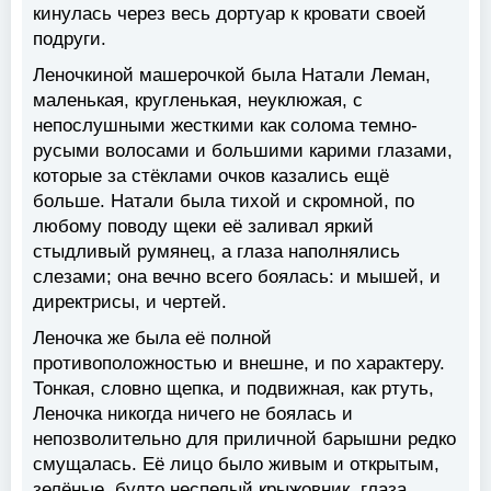
кинулась через весь дортуар к кровати своей
подруги.
Леночкиной машерочкой была Натали Леман,
маленькая, кругленькая, неуклюжая, с
непослушными жесткими как солома темно-
русыми волосами и большими карими глазами,
которые за стёклами очков казались ещё
больше. Натали была тихой и скромной, по
любому поводу щеки её заливал яркий
стыдливый румянец, а глаза наполнялись
слезами; она вечно всего боялась: и мышей, и
директрисы, и чертей.
Леночка же была её полной
противоположностью и внешне, и по характеру.
Тонкая, словно щепка, и подвижная, как ртуть,
Леночка никогда ничего не боялась и
непозволительно для приличной барышни редко
смущалась. Её лицо было живым и открытым,
зелёные, будто неспелый крыжовник, глаза