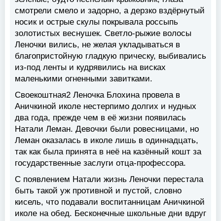
смотрели смело и задорно, а дерзко вздёрнутый
носик и острые скулы покрывала россыпь
золотистых веснушек. Светло-рыжие волосы
Леночки вились, не желая укладываться в
благопристойную гладкую прическу, выбивались
из-под ленты и кудрявились на висках
маленькими огненными завитками.
Своекоштная2 Леночка Блохина провела в
Аничкиной иколе нестерпимо долгих и нудных
два года, прежде чем в её жизни появилась
Натали Леман. Девочки были ровесницами, но
Леман оказалась в иколе лишь в одиннадцать,
так как была принята в неё на казённый кошт за
государственные заслуги отца-профессора.
С появлением Натали жизнь Леночки перестала
быть такой уж противной и пустой, словно
кисель, что подавали воспитанницам Аничкиной
иколе на обед. Бесконечные школьные дни вдруг