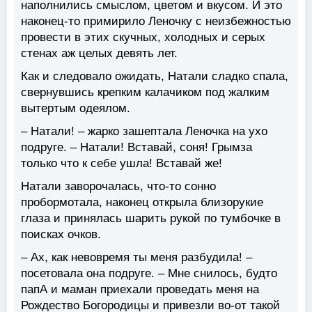
наполнились смыслом, цветом и вкусом. И это
наконец-то примирило Леночку с неизбежностью
провести в этих скучных, холодных и серых
стенах аж целых девять лет.
Как и следовало ожидать, Натали сладко спала,
свернувшись крепким калачиком под жалким
вытертым одеялом.
– Натали! – жарко зашептала Леночка на ухо
подруге. – Натали! Вставай, соня! Грымза
только что к себе ушла! Вставай же!
Натали заворочалась, что-то сонно
пробормотала, наконец открыла близорукие
глаза и принялась шарить рукой по тумбочке в
поисках очков.
– Ах, как невовремя ты меня разбудила! –
посетовала она подруге. – Мне снилось, будто
папА и маман приехали проведать меня на
Рождество Богородицы и привезли во-от такой