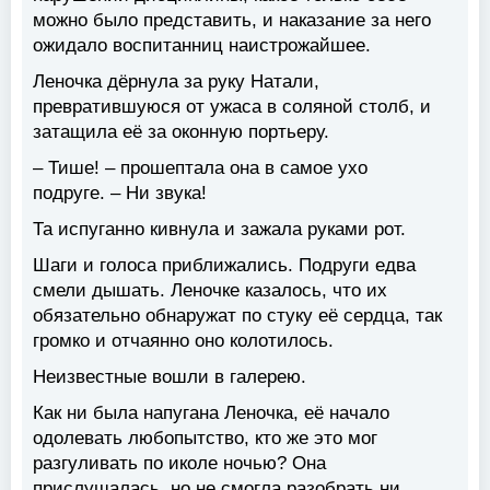
можно было представить, и наказание за него
ожидало воспитанниц наистрожайшее.
Леночка дёрнула за руку Натали,
превратившуюся от ужаса в соляной столб, и
затащила её за оконную портьеру.
– Тише! – прошептала она в самое ухо
подруге. – Ни звука!
Та испуганно кивнула и зажала руками рот.
Шаги и голоса приближались. Подруги едва
смели дышать. Леночке казалось, что их
обязательно обнаружат по стуку её сердца, так
громко и отчаянно оно колотилось.
Неизвестные вошли в галерею.
Как ни была напугана Леночка, её начало
одолевать любопытство, кто же это мог
разгуливать по иколе ночью? Она
прислушалась, но не смогла разобрать ни