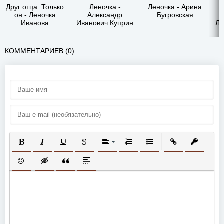
Друг отца. Только
Леночка -
Леночка - Арина
он - Леночка
Александр
Бугровская
Иванова
Иванович Куприн
Ле
КОММЕНТАРИЕВ (0)
ПОЛУЖИРНЫЙ
КУРСИВ
ПОДЧЕРКНУТЫЙ
ЗАЧЕРКНУТЫЙ
ВЫРАВНИВАНИЕ
НУМЕРОВАННЫЙ СПИСОК
МАРКИРОВАННЫЙ СП
ВСТАВИТЬ ССЫ
ВСТАВИТ
ВСТАВИТЬ СМАЙЛИК
ВСТАВКА СКРЫТОГО ТЕКСТА
ВСТАВКА ЦИТАТЫ
ВСТАВКА СПОЙЛЕРА