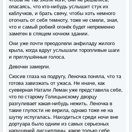
опасаясь, что кто-нибудь услышит стук их
каблучков, и брать свечу, чтобы хоть немного
отогнать от себя темноту, тоже не смели, зная,
что и самый робкий огонёк будет непременно
заметен в спящем ночном здании.
Они уже почти преодолели анфиладу жилого
крыла, когда вдруг услышали торопливые шаги
и приглушённые голоса.
Девочки замерли.
Скосив глаза на подругу, Леночка поняла, что та
готова завизжать от ужаса. Не иначе, как
суеверная Натали Леман уже представила себе,
что по старому Голицынскому дворцу
разгуливает какая-нибудь нежить. Леночка в
такие глупости не верила, однако тоже не на
шутку испугалась. Находиться среди ночи вне
дортуара было одним из самых серьезных
нарушений дисциплины, какое только себе