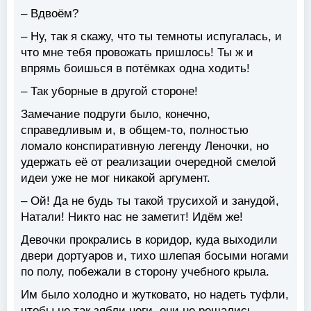
– Вдвоём?
– Ну, так я скажу, что ты темноты испугалась, и
что мне тебя провожать пришлось! Ты ж и
впрямь боишься в потёмках одна ходить!
– Так уборные в другой стороне!
Замечание подруги было, конечно,
справедливым и, в общем-то, полностью
ломало конспиративную легенду Леночки, но
удержать её от реализации очередной смелой
идеи уже не мог никакой аргумент.
– Ой! Да не будь ты такой трусихой и занудой,
Натали! Никто нас не заметит! Идём же!
Девочки прокрались в коридор, куда выходили
двери дортуаров и, тихо шлепая босыми ногами
по полу, побежали в сторону учебного крыла.
Им было холодно и жутковато, но надеть туфли,
чтобы не так зябли ноги, они не решались,