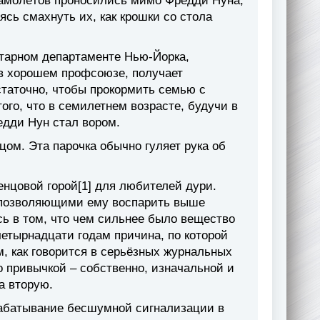
самолётов проносились мимо Фредди Нуна,
ясь смахнуть их, как крошки со стола
итарном департаменте Нью-Йорка,
 в хорошем профсоюзе, получает
статочно, чтобы прокормить семью с
ого, что в семилетнем возрасте, будучи в
едди Нун стал вором.
ецом. Эта парочка обычно гуляет рука об
нцовой горой[1] для любителей дури.
 позволяющими ему воспарить выше
ь в том, что чем сильнее было вещество
етырнадцати годам причина, по которой
, как говорится в серьёзных журнальных
о привычкой – собственно, изначальной и
а вторую.
рабатывание бесшумной сигнализации в