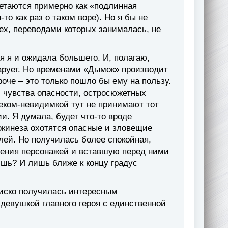
етаются примерно как «подлинная
о как раз о таком воре). Но я бы не
ех, переводами которых занималась, не
тя я и ожидала большего. И, полагаю,
чарует. Но временами «Дымок» производит
роче – это только пошло бы ему на пользу.
, чувства опасности, остросюжетных
веком-невидимкой тут не принимают тот
и. Я думала, будет что-то вроде
окинеза охотятся опасные и зловещие
лей. Но получилась более спокойная,
шения персонажей и вставшую перед ними
ишь? И лишь ближе к концу градус
Бриско получилась интересным
девушкой главного героя с единственной