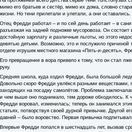
На протяжении всего детства серые тени толстопузых 
мимо его братьев и сестёр, мимо их дома, словно стара
жизни. Но тени прилетали и улетали, а они оставались.
Отец Фредди работал – и по сей день работает – в сан
разъезжая на задней подножке мусоровоза. Он состоит
достойную зарплату и различные льготы, но этого недо
девятью детьми. Возможно, это и послужило причиной т
отделе игрушек местного магазина «Пять-и-десять», Фр
Его превращение в вора привело к тому, что он стал лж
руку.
Средняя школа, куда ходил Фредди, была большой леде
Довольно скоро Фредди увлёкся разными веществами,
заходящих на посадку самолётов. Проблема заключалас
и чем выше оно поднимало, тем дороже обходилось. К ч
Фредди воровал, изменилась; теперь он занимался этим
статьях, потворствуя своей дурной привычке. Другой ег
давней – было воровство. Первая привычка подпитывал
Впервые Фредди попался в шестнадцать лет, вызвав с