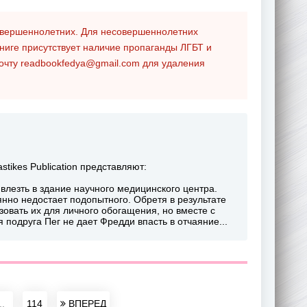
совершеннолетних. Для несовершеннолетних
ниге присутствует наличие пропаганды ЛГБТ и
почту
readbookfedya@gmail.com
для удаления
tikes Publication представляют:
лезть в здание научного медицинского центра.
янно недостает подопытного. Обретя в результате
овать их для личного обогащения, но вместе с
 подруга Пег не дает Фредди впасть в отчаяние...
..
114
ВПЕРЕД