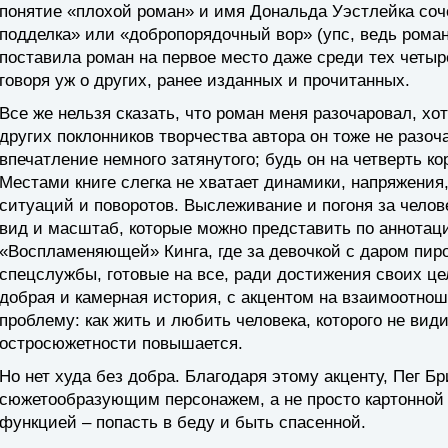
понятие «плохой роман» и имя Дональда Уэстлейка соч
подделка» или «добропорядочный вор» (упс, ведь роман-т
поставила роман на первое место даже среди тех четыр
говоря уж о других, ранее изданных и прочитанных.
Все же нельзя сказать, что роман меня разочаровал, хо
других поклонников творчества автора он тоже не разо
впечатление немного затянутого; будь он на четверть ко
Местами книге слегка не хватает динамики, напряжения
ситуаций и поворотов. Выслеживание и погоня за чело
вид и масштаб, которые можно представить по аннотаци
«Воспламеняющей» Кинга, где за девочкой с даром пир
спецслужбы, готовые на все, ради достижения своих це
добрая и камерная история, с акцентом на взаимоотно
проблему: как жить и любить человека, которого не вид
остросюжетности повышается.
Но нет худа без добра. Благодаря этому акценту, Пег 
сюжетообразующим персонажем, а не просто картонной 
функцией – попасть в беду и быть спасенной.