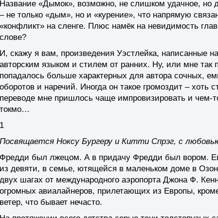
Название «Дымок», возможно, не слишком удачное, но 
– не только «дым», но и «курение», что напрямую связа
«конфликт» на сленге. Плюс намёк на невидимость главн
слове?
И, скажу я вам, произведения Уэстлейка, написанные на
авторским языком и стилем от ранних. Ну, или мне так
попадалось больше характерных для автора сочных, ем
оборотов и наречий. Иногда он такое громоздит – хоть 
переводе мне пришлось чаще импровизировать и чем-то 
токмо…
1
Посвящается Ноксу Бургеру и Китти Спрэг, с любовь
Фредди был лжецом. А в придачу Фредди был вором. Ег
из девяти, в семье, ютящейся в маленьком доме в Озон
двух шагах от международного аэропорта Джона Ф. Кен
огромных авиалайнеров, прилетающих из Европы, кроме 
ветер, что бывает нечасто.