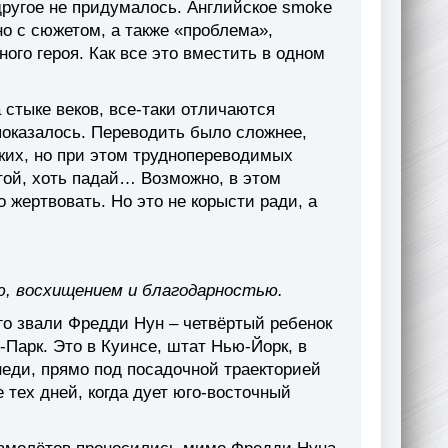
другое не придумалось. Английское smoke
но с сюжетом, а также «проблема»,
ого героя. Как все это вместить в одном
 стыке веков, все-таки отличаются
 показалось. Переводить было сложнее,
ких, но при этом труднопереводимых
стой, хоть падай… Возможно, в этом
жертвовать. Но это не корысти ради, а
ю, восхищением и благодарностью.
о звали Фредди Нун – четвёртый ребенок
-Парк. Это в Куинсе, штат Нью-Йорк, в
неди, прямо под посадочной траекторией
тех дней, когда дует юго-восточный