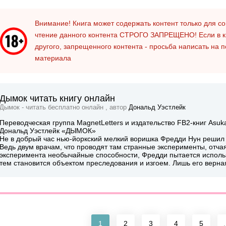
Внимание! Книга может содержать контент только для 
чтение данного контента
СТРОГО ЗАПРЕЩЕНО!
Если в к
другого, запрещенного контента - просьба написать на 
материала
Дымок читать книгу онлайн
Дымок - читать бесплатно онлайн , автор
Дональд Уэстлейк
Переводческая группа MagnetLetters и издательство FB2-книг Asukas
Дональд Уэстлейк «ДЫМОК»
Не в добрый час нью-йоркский мелкий воришка Фредди Нун решил в
Ведь двум врачам, что проводят там странные эксперименты, отча
эксперимента необычайные способности, Фредди пытается использ
тем становится объектом преследования и изгоем. Лишь его верная
1
2
3
4
5
.