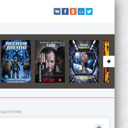
альд Уэстлейк