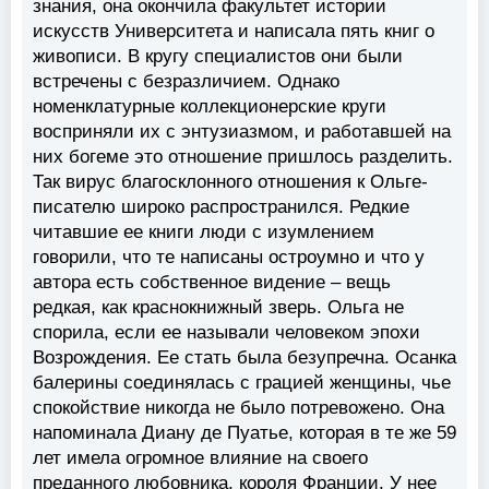
знания, она окончила факультет истории
искусств Университета и написала пять книг о
живописи. В кругу специалистов они были
встречены с безразличием. Однако
номенклатурные коллекционерские круги
восприняли их с энтузиазмом, и работавшей на
них богеме это отношение пришлось разделить.
Так вирус благосклонного отношения к Ольге-
писателю широко распространился. Редкие
читавшие ее книги люди с изумлением
говорили, что те написаны остроумно и что у
автора есть собственное видение – вещь
редкая, как краснокнижный зверь. Ольга не
спорила, если ее называли человеком эпохи
Возрождения. Ее стать была безупречна. Осанка
балерины соединялась с грацией женщины, чье
спокойствие никогда не было потревожено. Она
напоминала Диану де Пуатье, которая в те же 59
лет имела огромное влияние на своего
преданного любовника, короля Франции. У нее