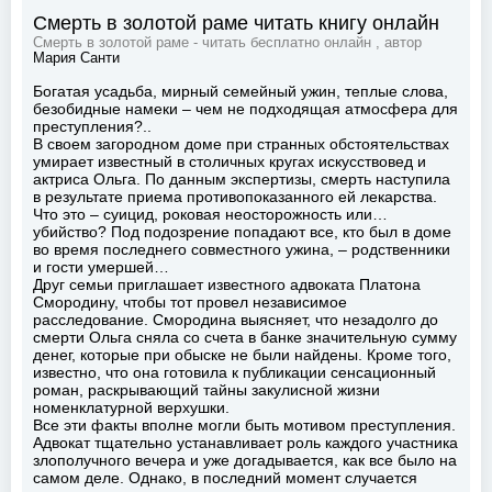
Смерть в золотой раме читать книгу онлайн
Смерть в золотой раме - читать бесплатно онлайн , автор
Мария Санти
Богатая усадьба, мирный семейный ужин, теплые слова,
безобидные намеки – чем не подходящая атмосфера для
преступления?..
В своем загородном доме при странных обстоятельствах
умирает известный в столичных кругах искусствовед и
актриса Ольга. По данным экспертизы, смерть наступила
в результате приема противопоказанного ей лекарства.
Что это – суицид, роковая неосторожность или…
убийство? Под подозрение попадают все, кто был в доме
во время последнего совместного ужина, – родственники
и гости умершей…
Друг семьи приглашает известного адвоката Платона
Смородину, чтобы тот провел независимое
расследование. Смородина выясняет, что незадолго до
смерти Ольга сняла со счета в банке значительную сумму
денег, которые при обыске не были найдены. Кроме того,
известно, что она готовила к публикации сенсационный
роман, раскрывающий тайны закулисной жизни
номенклатурной верхушки.
Все эти факты вполне могли быть мотивом преступления.
Адвокат тщательно устанавливает роль каждого участника
злополучного вечера и уже догадывается, как все было на
самом деле. Однако, в последний момент случается