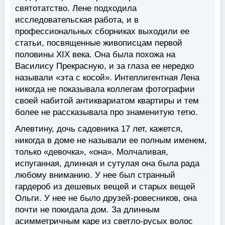
святотатство. Лене подходила
исследовательская работа, и в
профессиональных сборниках выходили ее
статьи, посвященные живописцам первой
половины XIX века. Она была похожа на
Василису Прекрасную, и за глаза ее нередко
называли «эта с косой». Интеллигентная Лена
никогда не показывала коллегам фотографии
своей набитой антиквариатом квартиры и тем
более не рассказывала про знаменитую тетю.
Алевтину, дочь садовника 17 лет, кажется,
никогда в доме не называли ее полным именем,
только «девочка», «она». Молчаливая,
испуганная, длинная и сутулая она была рада
любому вниманию. У нее был странный
гардероб из дешевых вещей и старых вещей
Ольги. У нее не было друзей-ровесников, она
почти не покидала дом. За длинным
асимметричным каре из светло-русых волос