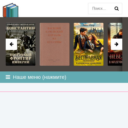
BOOK
PLANETA
.COM
Наше меню (нажмите)