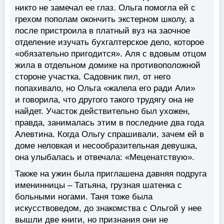
никто не замечал ее глаз. Ольга помогла ей с
грехом пополам окончить экстерном школу, а
после пристроила в платный вуз на заочное
отделение изучать бухгалтерское дело, которое
«обязательно пригодится». Аля с вдовым отцом
жила в отдельном домике на противоположной
стороне участка. Садовник пил, от него
попахивало, но Ольга «жалела его ради Али»
и говорила, что другого такого трудягу она не
найдет. Участок действительно был ухожен,
правда, занималась этим в последние два года
Алевтина. Когда Ольгу спрашивали, зачем ей в
доме неловкая и несообразительная девушка,
она улыбалась и отвечала: «Меценатствую».
Также на ужин была приглашена давняя подруга
именинницы ‒ Татьяна, грузная шатенка с
больными ногами. Таня тоже была
искусствоведом, до знакомства с Ольгой у нее
вышли две книги, но признания они не