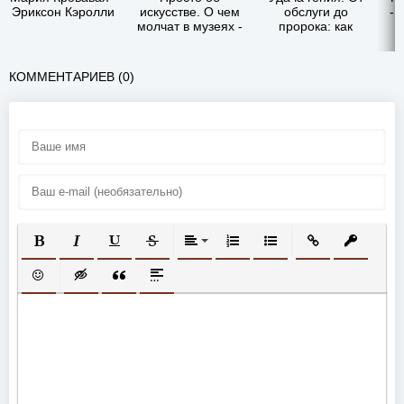
Эриксон Кэролли
искусстве. О чем
обслуги до
- 
молчат в музеях -
пророка: как
Мария Санти
изобрели высокое
искусство - Мария
Санти
КОММЕНТАРИЕВ (0)
ПОЛУЖИРНЫЙ
КУРСИВ
ПОДЧЕРКНУТЫЙ
ЗАЧЕРКНУТЫЙ
ВЫРАВНИВАНИЕ
НУМЕРОВАННЫЙ СПИСОК
МАРКИРОВАННЫЙ СП
ВСТАВИТЬ ССЫ
ВСТАВИТ
ВСТАВИТЬ СМАЙЛИК
ВСТАВКА СКРЫТОГО ТЕКСТА
ВСТАВКА ЦИТАТЫ
ВСТАВКА СПОЙЛЕРА