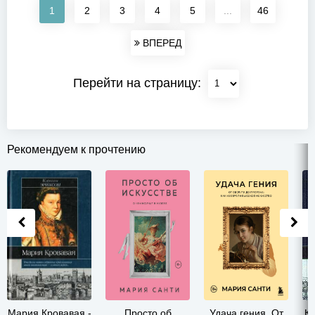
1
2
3
4
5
...
46
ВПЕРЕД
Перейти на страницу:
Рекомендуем к прочтению
Мария Кровавая -
Просто об
Удача гения. От
К