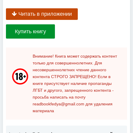
Читать в приложении
Купить книгу
Внимание! Книга может содержать контент
только для совершеннолетних. Для
несовершеннолетних чтение данного
контента
СТРОГО ЗАПРЕЩЕНО!
Если в
книге присутствует наличие пропаганды
ЛГБТ и другого, запрещенного контента -
просьба написать на почту
readbookfedya@gmail.com
для удаления
материала