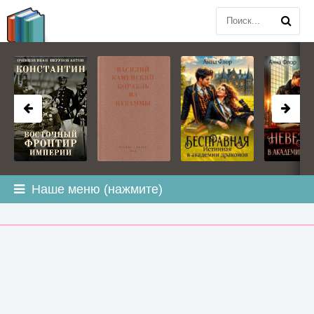
BOOK
PLANETA
.COM
Наше меню (нажмите)