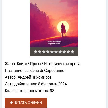
Жанр:
Книги
/
Проза
/
Историческая проза
Название:
La storia di Capodanno
Автор:
Андрей Тихомиров
Дата добавления:
8 февраль 2024
Количество просмотров:
93
ЧИТАТЬ ОНЛАЙН