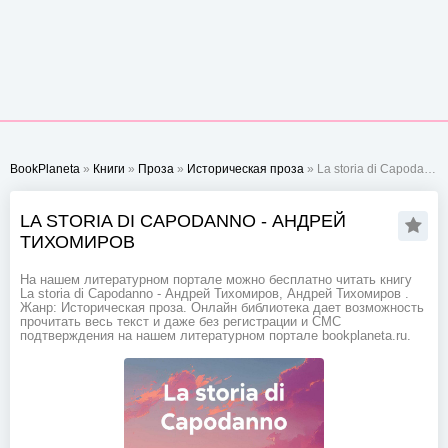
BookPlaneta
»
Книги
»
Проза
»
Историческая проза
» La storia di Capodanno - Андрей Тихомиров
LA STORIA DI CAPODANNO - АНДРЕЙ
ТИХОМИРОВ
На нашем литературном портале можно бесплатно читать книгу
La storia di Capodanno - Андрей Тихомиров, Андрей Тихомиров .
Жанр: Историческая проза. Онлайн библиотека дает возможность
прочитать весь текст и даже без регистрации и СМС
подтверждения на нашем литературном портале bookplaneta.ru.