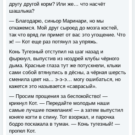
другу другой корм? Или же… что насчёт
шашлыка?
— Благодарю, синьор Маринари, но мы
откажемся. Мой друг сыроед до мозга костей,
так что вряд ли примет от вас это угощение. Что
ж! — Кот еще раз потянул за упряжь.
Конь Тугезный отступил на шаг назад и
фыркнул, выпустив из ноздрей клубы чёрного
дыма. Красные глаза тут же потускнели, клыки
сами собой втянулись в дёсны, а чёрная шерсть
сменила цвет на… э-э-э… могу ошибаться, но
кажется это называется «саврасый».
— Просим прощения за беспокойство! —
крикнул Кот. — Передайте молодым наши
самые лучшие пожелания! — а затем выпустил
коняге когти в спину. Тот взоржал, и парочка
бодро поскакала в туман. — Конь тугезный! —
пропел Кот.