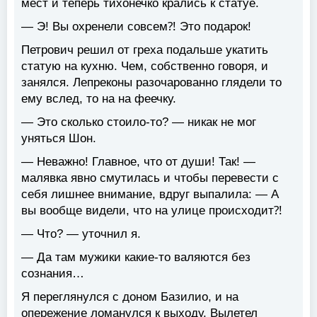
мест и теперь тихонечко крались к статуе.
— Э! Вы охренели совсем⁈ Это подарок!
Петрович решил от греха подальше укатить
статую на кухню. Чем, собственно говоря, и
занялся. Лепреконы разочарованно глядели то
ему вслед, то на на феечку.
— Это сколько стоило-то? — никак не мог
уняться Шон.
— Неважно! Главное, что от души! Так! —
малявка явно смутилась и чтобы перевести с
себя лишнее внимание, вдруг выпалила: — А
вы вообще видели, что на улице происходит⁈
— Что? — уточнил я.
— Да там мужики какие-то валяются без
сознания…
Я переглянулся с доном Базилио, и на
опережение ломанулся к выходу. Вылетел