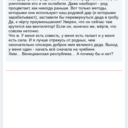
уничтожили его и не ослабили. Даже наоборот - род
процветает, как никогда раньше. Вот только методы,
которыми они используют наш родовой дар (и которыми
зарабатывают), заставили бы перевернуться деда в гробу.
Да, к чёрту приуменьшения! Уверен, что он сейчас там
крутится как вентилятор! Если он, конечно же, мёртв, что
совсем неточно.
Что ж. У меня есть совесть, у меня есть талант и у меня
есть сила. И я лучше отрекусь от родных, чем
окончательно опозорю доброе имя великого деда. Выход
у меня один - начать всё сначала на чужбине.
Хмм… Венецианская республика… А почему бы и нет?