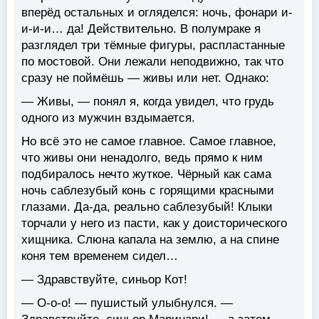
вперёд остальных и огляделся: ночь, фонари и-
и-и-и… да! Действительно. В полумраке я
разглядел три тёмные фигуры, распластанные
по мостовой. Они лежали неподвижно, так что
сразу не поймёшь — живы или нет. Однако:
— Живы, — понял я, когда увидел, что грудь
одного из мужчин вздымается.
Но всё это не самое главное. Самое главное,
что живы они ненадолго, ведь прямо к ним
подбиралось нечто жуткое. Чёрный как сама
ночь саблезубый конь с горящими красными
глазами. Да-да, реально саблезубый! Клыки
торчали у него из пасти, как у доисторического
хищника. Слюна капала на землю, а на спине
коня тем временем сидел…
— Здравствуйте, синьор Кот!
— О-о-о! — пушистый улыбнулся. —