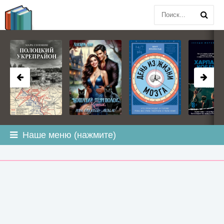
BOOK
PLANETA
.COM
Наше меню (нажмите)