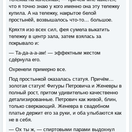
что я точно знаю у кого именно она эту тележку
купила. А на тележку, накрытое белой
простынёй, возвышалось что-то… большое.
Кряхтя изо всех сил, фея сумела выкатить
тележку в центр зала, затем взялась за
покрывало и:
— Та-да-а-а-ам! — эффектным жестом
сдёрнула его.
Охренели примерно все.
Под простынкой оказалась статуя. Причём…
золотая статуя! Фигуры Петровича и Женевры в
полный рост, притом удивительно качественно
детализированные. Петрович как живой, блин,
только сверкающий. Женевра в свадебном
платье держит его за руки, и оба улыбаются как
не в себя.
— Ох ты ж, — спиртовыми парами выдохнул