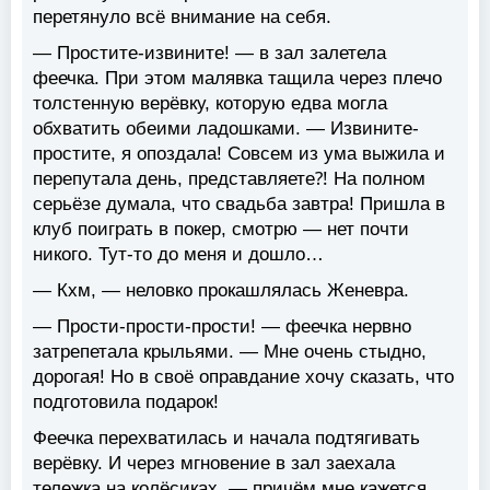
перетянуло всё внимание на себя.
— Простите-извините! — в зал залетела
феечка. При этом малявка тащила через плечо
толстенную верёвку, которую едва могла
обхватить обеими ладошками. — Извините-
простите, я опоздала! Совсем из ума выжила и
перепутала день, представляете⁈ На полном
серьёзе думала, что свадьба завтра! Пришла в
клуб поиграть в покер, смотрю — нет почти
никого. Тут-то до меня и дошло…
— Кхм, — неловко прокашлялась Женевра.
— Прости-прости-прости! — феечка нервно
затрепетала крыльями. — Мне очень стыдно,
дорогая! Но в своё оправдание хочу сказать, что
подготовила подарок!
Феечка перехватилась и начала подтягивать
верёвку. И через мгновение в зал заехала
тележка на колёсиках, — причём мне кажется,