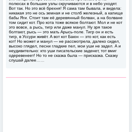
полюсах в большие узлы скручиваются и в небо уходят.
Вот так. Но это всё брехня! Я сама там бывала, и видела:
никакая это не ось земная и не столб железный, а капище
бабы Яги. Стоит там её деревянный болван, а на болване
том сидит кот. Про кота тоже всякое болтают. Мол и не кот
это вовсе, а рысь, тигр или даже манул. Ну зря такое
болтают, рысь — это мать Арысь-поле. Тигр он и есть
тигр, в Уссури живёт. А вот кот Баюн — это кот, как есть
кот! Но может и манул — не рассмотрела, далеко сидел,
высоко глядел, песни гладкие пел, мои уши не задел. А и
неудивительно: кто уши писательские заденет, тот вмиг
одеревенеет! Но то не сказка была — присказка. Сказку
слушай далее……