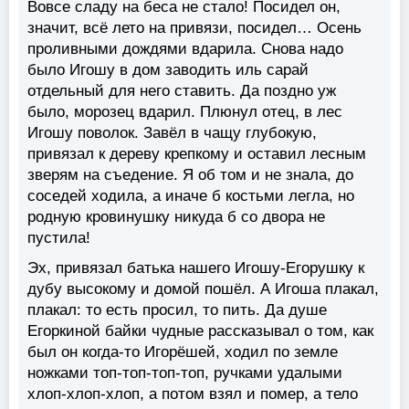
Вовсе сладу на беса не стало! Посидел он,
значит, всё лето на привязи, посидел… Осень
проливными дождями вдарила. Снова надо
было Игошу в дом заводить иль сарай
отдельный для него ставить. Да поздно уж
было, морозец вдарил. Плюнул отец, в лес
Игошу поволок. Завёл в чащу глубокую,
привязал к дереву крепкому и оставил лесным
зверям на съедение. Я об том и не знала, до
соседей ходила, а иначе б костьми легла, но
родную кровинушку никуда б со двора не
пустила!
Эх, привязал батька нашего Игошу-Егорушку к
дубу высокому и домой пошёл. А Игоша плакал,
плакал: то есть просил, то пить. Да душе
Егоркиной байки чудные рассказывал о том, как
был он когда-то Игорёшей, ходил по земле
ножками топ-топ-топ-топ, ручками удалыми
хлоп-хлоп-хлоп, а потом взял и помер, а тело