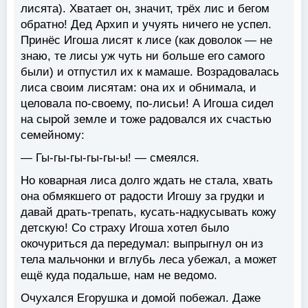
лисята). Хватает он, значит, трёх лис и бегом
обратно! Дед Архип и учуять ничего не успел.
Принёс Игоша лисят к лисе (как доволок — не
знаю, те лисы уж чуть ни больше его самого
были) и отпустил их к мамаше. Возрадовалась
лиса своим лисятам: она их и обнимала, и
целовала по-своему, по-лисьи! А Игоша сидел
на сырой земле и тоже радовался их счастью
семейному:
— Гы-гы-гы-гы-гы-ы! — смеялся.
Но коварная лиса долго ждать не стала, хвать
она обмякшего от радости Игошу за грудки и
давай драть-трепать, кусать-надкусывать кожу
детскую! Со страху Игоша хотел было
окочуриться да передумал: выпрыгнул он из
тела мальчонки и вглубь леса убежал, а может
ещё куда подальше, нам не ведомо.
Очухался Егорушка и домой побежал. Даже