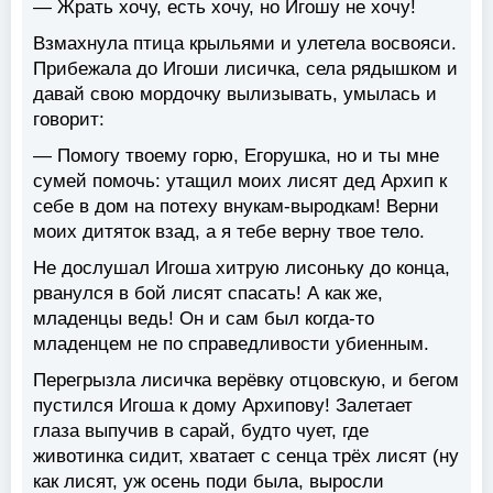
— Жрать хочу, есть хочу, но Игошу не хочу!
Взмахнула птица крыльями и улетела восвояси.
Прибежала до Игоши лисичка, села рядышком и
давай свою мордочку вылизывать, умылась и
говорит:
— Помогу твоему горю, Егорушка, но и ты мне
сумей помочь: утащил моих лисят дед Архип к
себе в дом на потеху внукам-выродкам! Верни
моих дитяток взад, а я тебе верну твое тело.
Не дослушал Игоша хитрую лисоньку до конца,
рванулся в бой лисят спасать! А как же,
младенцы ведь! Он и сам был когда-то
младенцем не по справедливости убиенным.
Перегрызла лисичка верёвку отцовскую, и бегом
пустился Игоша к дому Архипову! Залетает
глаза выпучив в сарай, будто чует, где
животинка сидит, хватает с сенца трёх лисят (ну
как лисят, уж осень поди была, выросли