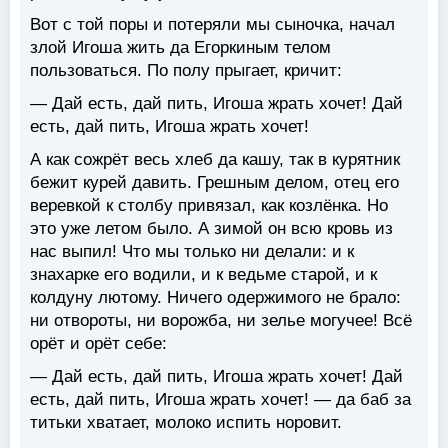
Вот с той поры и потеряли мы сыночка, начал
злой Игоша жить да Егоркиным телом
пользоваться. По полу прыгает, кричит:
— Дай есть, дай пить, Игоша жрать хочет! Дай
есть, дай пить, Игоша жрать хочет!
А как сожрёт весь хлеб да кашу, так в курятник
бежит курей давить. Грешным делом, отец его
веревкой к столбу привязал, как козлёнка. Но
это уже летом было. А зимой он всю кровь из
нас выпил! Что мы только ни делали: и к
знахарке его водили, и к ведьме старой, и к
колдуну лютому. Ничего одержимого не брало:
ни отвороты, ни ворожба, ни зелье могучее! Всё
орёт и орёт себе:
— Дай есть, дай пить, Игоша жрать хочет! Дай
есть, дай пить, Игоша жрать хочет! — да баб за
титьки хватает, молоко испить норовит.