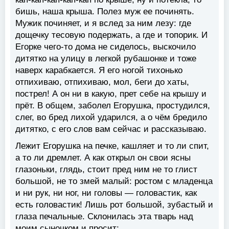
бишь, наша крыша. Полез муж ее починять.
Мужик починяет, и я вслед за ним лезу: где
дощечку тесовую подержать, а где и топорик. И
Егорке чего-то дома не сиделось, выскочило
дитятко на улицу в легкой рубашонке и тоже
наверх карабкается. Я его ногой тихонько
отпихиваю, отпихиваю, мол, беги до хаты,
пострел! А он ни в какую, прет себе на крышу и
прёт. В общем, заболел Егорушка, простудился,
слег, во бред лихой ударился, а о чём бредило
дитятко, с его слов вам сейчас и рассказываю.
Лежит Егорушка на печке, кашляет и то ли спит,
а то ли дремлет. А как открыл он свои ясны
глазоньки, глядь, стоит пред ним не то глист
большой, не то змей малый: ростом с младенца
и ни рук, ни ног, ни головы — головастик, как
есть головастик! Лишь рот большой, зубастый и
глаза печальные. Склонилась эта тварь над
моим сыночком и просит: