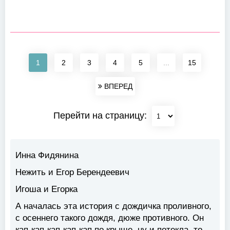
1
2
3
4
5
...
15
ВПЕРЕД
Перейти на страницу:
Инна Фидянина
Нежить и Егор Берендеевич
Игоша и Егорка
А началась эта история с дождичка проливного,
с осеннего такого дождя, дюже противного. Он
кап-кап-кап-кап-кап по крыше, ну и потекла, то