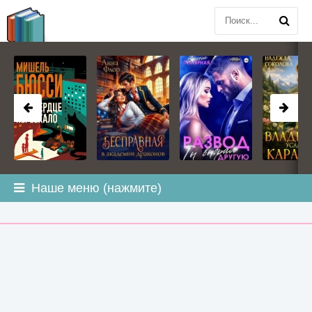
BOOK
PLANETA
.COM
Наше меню (нажмите)