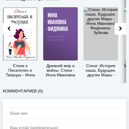
Стихи о
Древний мир и
Стихи: История
Ма
Писателях и
войны. Стихи -
наша, Будущее,
Творцах - Инна
Инна Ивановна
другие Миры -
И
Ивановна
Фидянина-
Инна Ивановна
Фидянина-
Зубкова
Фидянина-
Зубкова
Зубкова
КОММЕНТАРИЕВ (0)