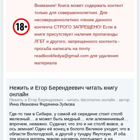
Внимание! Книга может содержать контент
только для совершеннолетних. Для
несовершеннолетних чтение данного
контента
СТРОГО ЗАПРЕЩЕНО!
Если в
книге присутствует наличие пропаганды
ЛГБТ и другого, запрещенного контента -
просьба написать на почту
readbookfedya@gmail.com
для удаления
материала
Нежить и Егор Берендеевич читать книгу
онлайн
Нежить и Егор Берендеевич - читать бесплатно онлайн , автор
Инна Ивановна Фидянина-Зубкова
Где-то там в Сибири, у самой её середине стоит столб
железный… а может быть медный… или алюминиевый…
впрочем, неважно. Судачат, что это и не столб вовсе, а
ось земная! Один её конец в болото Великое уходит, что в
области Вологодской, а другой у тундру Якутскую. И оба
эти конца матерь землю насквозь протыкают, а на