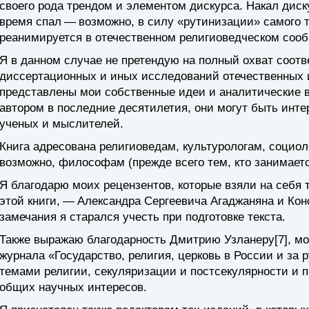
своего рода трендом и элементом дискурса. Накал диск
время спал — возможно, в силу «рутинизации» самого т
реанимируется в отечественном религиоведческом сооб
Я в данном случае не претендую на полный охват соот
диссертационных и иных исследований отечественных и
представлены мои собственные идеи и аналитические 
автором в последние десятилетия, они могут быть инт
ученых и мыслителей.
Книга адресована религиоведам, культурологам, социоло
возможно, философам (прежде всего тем, кто занимает
Я благодарю моих рецензентов, которые взяли на себя 
этой книги, — Александра Сергеевича Агаджаняна и Ко
замечания я старался учесть при подготовке текста.
Также выражаю благодарность Дмитрию Узланеру[7], мо
журнала «Государство, религия, церковь в России и за
темами религии, секуляризации и постсекулярности и 
общих научных интересов.