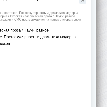
 и светское. Постсекулярноcть и драматика модерна -
ия / Русская классическая проза / Науки: разное.
гистрации и СМС подтверждения на нашем литературном
еская проза
/
Науки: разное
е. Постсекулярноcть и драматика модерна
лежев