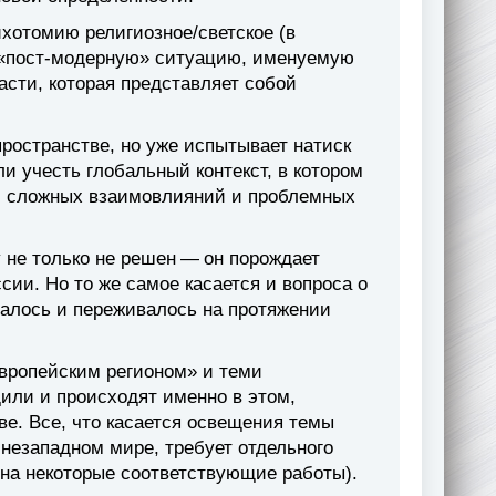
хотомию религиозное/светское (в
и «пост-модерную» ситуацию, именуемую
асти, которая представляет собой
ространстве, но уже испытывает натиск
и учесть глобальный контекст, в котором
ии сложных взаимовлияний и проблемных
 не только не решен — он порождает
ии. Но то же самое касается и вопроса о
ималось и переживалось на протяжении
европейским регионом» и теми
ли и происходят именно в этом,
е. Все, что касается освещения темы
незападном мире, требует отдельного
на некоторые соответствующие работы).