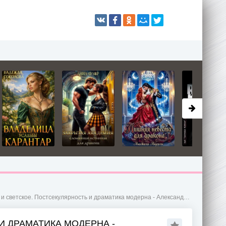
ветское. Постсекулярноcть и драматика модерна - Александр Иванович Кырлежев
И ДРАМАТИКА МОДЕРНА -