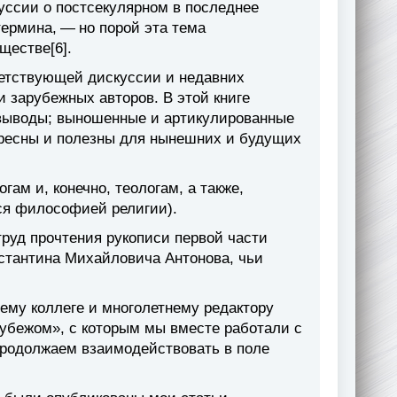
уссии о постсекулярном в последнее
ермина, — но порой эта тема
ществе[6].
ветствующей дискуссии и недавних
 зарубежных авторов. В этой книге
выводы; выношенные и артикулированные
ересны и полезны для нынешних и будущих
гам и, конечно, теологам, а также,
ся философией религии).
труд прочтения рукописи первой части
нстантина Михайловича Антонова, чьи
ему коллеге и многолетнему редактору
 рубежом», с которым мы вместе работали с
продолжаем взаимодействовать в поле