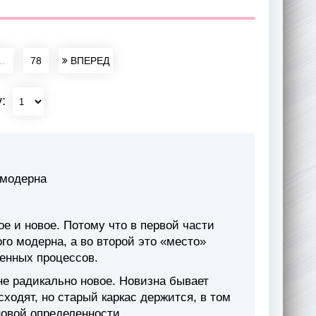
..
78
ВПЕРЕД
у:
 модерна
ое и новое. Потому что в первой части
го модерна, а во второй это «место»
енных процессов.
 не радикально новое. Новизна бывает
одят, но старый каркас держится, в том
новой определенности.