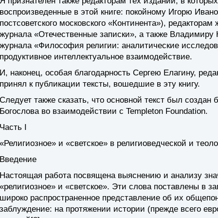
Я признателен также редакторам тех изданий, в которы
воспроизведенные в этой книге: покойному Игорю Ивано
постсоветского московского «Континента»), редакторам
журнала «Отечественные записки», а также Владимиру 
журнала «Философия религии: аналитические исследов
продуктивное интеллектуальное взаимодействие.
И, наконец, особая благодарность Сергею Елагину, редакт
принял к публикации тексты, вошедшие в эту книгу.
Следует также сказать, что основной текст был создан 
Богослова во взаимодействии с Templeton Foundation.
Часть I
«Религиозное» и «светское» в религиоведческой и теол
Введение
Настоящая работа посвящена выяснению и анализу знач
«религиозное» и «светское». Эти слова поставлены в за
широко распространенное представление об их общепон
заблуждение: на протяжении истории (прежде всего ев