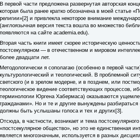
В первой части предложена развернутая авторская конц
которая была ранее кратко обозначена в моей статье «
религии»[2] и привлекла некоторое внимание междунар
(англоязычная версия текста вошла во множество библи
появляются на сайте academia.edu).
Вторая часть книги имеет скорее историческую ценность
постсекулярном — в отечественном и мировом интеллек
более двадцати лет.
Методологически я сополагаю (особенно в первой части
культурологический и теологический. В проблемной си
светского (и в зрелом модерне, и в позднем, или пост
теологическое видение соответствующих процессов, иб
терминологии Юргена Хабермаса) оказываются ущемле
гражданами». Но и те и другие вынуждены разбираться 
должны быть услышаны голоса и тех и других[3].
Отсюда, в частности, возникает и тема постсекулярног
«постсекулярное общество», но это не единственная инт
является многозначным, используется в разных дисципли