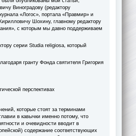
х были опубликованы мои статьи,
вичу Виноградову (редактору
 журнала «Логос», портала «Правмир» и
Кирилловичу Шохину, главному редактору
ания», с которым мы давно поддерживаем
ору серии Studia religiosa, который
благодаря гранту Фонда святителя Григория
огической перспективах
ений, которые стоят за терминами
главии в кавычки именно потому, что
ятности и очевидности вводит в
ропейской) содержание соответствующих