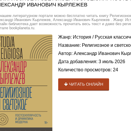
ЛЕКСАНДР ИВАНОВИЧ КЫРЛЕЖЕВ
нашем литературном портале можно бесплатно читать книгу Религиозное
ксандр Иванович Кырлежев, Александр Иванович Кырлежев . Жанр: Истор
айн библиотека дает возможность прочитать весь текст и даже без ре
тале bookplaneta.ru.
Жанр:
История
/
Русская классич
Название:
Религиозное и светско
Автор:
Александр Иванович Кыр
Дата добавления:
3 июль 2026
Количество просмотров:
24
ЧИТАТЬ ОНЛАЙН