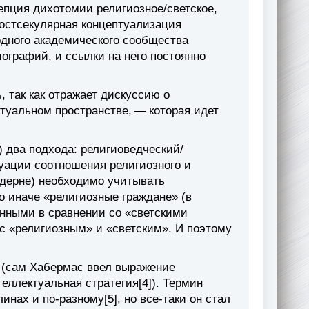
епция дихотомии религиозное/светское,
Постсекулярная концептуализация
одного академического сообщества
ографий, и ссылки на него постоянно
, так как отражает дискуссию о
туальном пространстве, — которая идет
) два подхода: религиоведческий/
туации соотношения религиозного и
модерне) необходимо учитывать
о иначе «религиозные граждане» (в
нными в сравнении со «светскими
с «религиозным» и «светским». И поэтому
о (сам Хабермас ввел выражение
еллектуальная стратегия[4]). Термин
нах и по-разному[5], но все-таки он стал