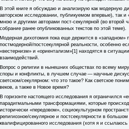
В этой книге я обсуждаю и анализирую как модерную ди
авторском исследовании, публикуемом впервые), так 
мною и другими авторами пост-секулярной (во второй ч
собрание ранее опубликованных текстов по этой теме).
Модерная дихотомия пока еще держится в «западном» п
постмодерной/постсекулярной реальности, особенно есл
«вестернизм» и «ориентализм»[1] находятся в ситуац
взаимодействий.
Вопрос о религии в нынешних обществах по всему миру
споры и конфликты, в лучшем случае — научные дискусс
светском/секулярном: что это такое? Как светское пон
веков, а также в Новое время?
В горизонте настоящего исследования я ограничился «
парадигмальными трансформациями, которые происходи
исторически «передовом», социокультурном пространств
религиозное/секулярное и постсекулярности в большом 
квалифицированного исследования (хотя я и ссылаюсь 