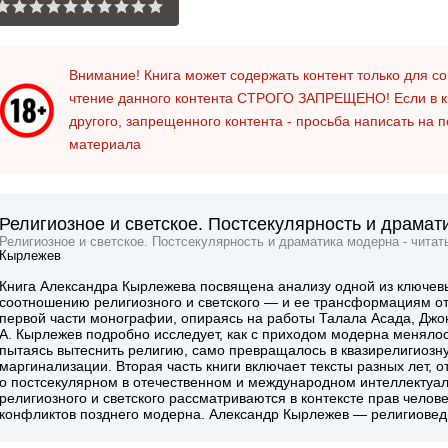
Внимание! Книга может содержать контент только для 
чтение данного контента
СТРОГО ЗАПРЕЩЕНО!
Если в к
другого, запрещенного контента - просьба написать на 
материала
Религиозное и светское. Постсекулярноcть и драмат
Религиозное и светское. Постсекулярноcть и драматика модерна - читат
Кырлежев
Книга Александра Кырлежева посвящена анализу одной из ключев
соотношению религиозного и светского — и ее трансформациям от
первой части монографии, опираясь на работы Талала Асада, Джо
А. Кырлежев подробно исследует, как с приходом модерна менялос
пытаясь вытеснить религию, само превращалось в квазирелигиозн
маргинализации. Вторая часть книги включает тексты разных лет
о постсекулярном в отечественном и международном интеллектуал
религиозного и светского рассматриваются в контексте прав челов
конфликтов позднего модерна. Александр Кырлежев — религиовед, 