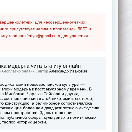
совершеннолетних. Для несовершеннолетних
ниге присутствует наличие пропаганды ЛГБТ и
почту
readbookfedya@gmail.com
для удаления
ика модерна читать книгу онлайн
ь бесплатно онлайн , автор
Александр Иванович
ых дихотомий новоевропейской культуры —
 эпохи модерна к постсекулярному времени. В
на Милбанка, Чарльза Тейлора и других,
ь соотношение сил в этой дихотомии: светское,
ую конструкцию, а религиозное сопротивлялось
, отражающие более чем двадцатилетнюю дискуссию
ьном пространстве. Здесь отношения
ека, публичной сферы, культурных и политических
теолог, историк церкви.