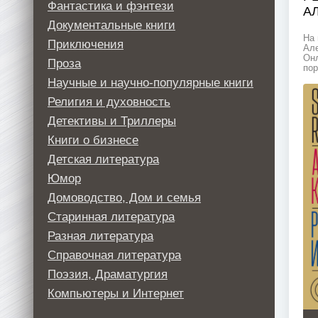
Фантастика и фэнтези
А
Документальные книги
На 
Приключения
Але
Онл
Проза
пор
Научные и научно-популярные книги
Религия и духовность
Детективы и Триллеры
Книги о бизнесе
Детская литература
Юмор
Домоводство, Дом и семья
Старинная литература
Разная литература
Справочная литература
Поэзия, Драматургия
Компьютеры и Интернет