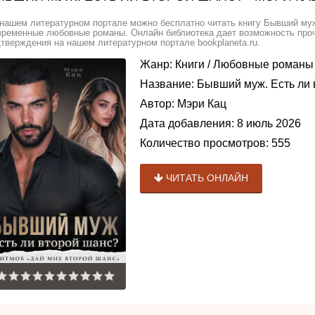
нашем литературном портале можно бесплатно читать книгу Бывший муж.
ременные любовные романы. Онлайн библиотека дает возможность прочи
тверждения на нашем литературном портале bookplaneta.ru.
Жанр:
Книги
/
Любовные романы
Название:
Бывший муж. Есть ли 
Автор:
Мэри Кац
Дата добавления:
8 июль 2026
Количество просмотров:
555
ЧИТАТЬ ОНЛАЙН