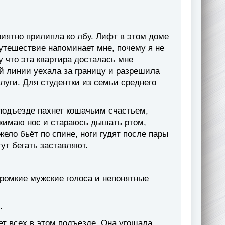
иятно прилипла ко лбу. Лифт в этом доме
путешествие напоминает мне, почему я не
у что эта квартира досталась мне
й линии уехала за границу и разрешила
луги. Для студентки из семьи среднего
 подъезде пахнет кошачьим счастьем,
жимаю нос и стараюсь дышать ртом,
жело бьёт по спине, ноги гудят после пары
тут бегать заставляют.
громкие мужские голоса и непонятные
.
ет всех в этом подъезде. Она угощала