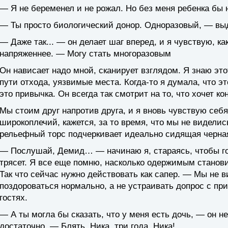
— Я не беременел и не рожал. Но без меня ребенка бы н
— Ты просто биологический донор. Одноразовый, — вы
— Даже так... — он делает шаг вперед, и я чувствую, к
напряженнее. — Могу стать многоразовым
Он нависает надо мной, сканирует взглядом. Я знаю это
пути отхода, уязвимые места. Когда-то я думала, что 
это привычка. Он всегда так смотрит на то, что хочет ко
Мы стоим друг напротив друга, и я вновь чувствую себ
широкоплечий, кажется, за то время, что мы не видели
рельефный торс подчеркивает идеально сидящая черная
— Послушай, Демид… — начинаю я, стараясь, чтобы гол
трясет. Я все еще помню, насколько одержимым станов
Так что сейчас нужно действовать как сапер. — Мы не в
поздороваться нормально, а не устраивать допрос с пр
гостях.
— А ты могла бы сказать, что у меня есть дочь, — он н
достаточно. — Блять, Ника, три года, Ника!