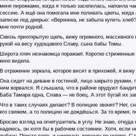
меня пирожками, когда я только заселилась, напоила 
сессию. А ещё она помогала мне поливать цветы, когда 
записки под дверью: «Вероника, не забыла купить хлеб?
мне почти родной.
Сквозь приоткрытую щель, вижу огромного, массивного 
рукой на весу худощавого Славу, сына бабы Томы.
Широта плеч незнакомца поражает. Коротко стриженные 
кино видела.
В отражении зеркала, которое висит в прихожей, я вижу
Она сидит на диване в гостиной, лицо закрыто руками, 
ним ворвался. Я слышала, что в районе орудуют бандит
Баба Тамара одна, Слава — не боец. А этот бугай их за
Что в таких случаях делают? В полицию звонят? Нет, с
его свяжем, а то полицию не дождёшься. За то время, по
Бросаю взгляд на огнетушитель в углу. Не знаю, откуда о
надеюсь, он хотя бы в рабочем состоянии. Хотя, если н
дубину. Просто взять и шмякнуть верзилу по голове. С 