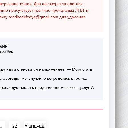
совершеннолетних. Для несовершеннолетних
ниге присутствует наличие пропаганды ЛГБТ и
почту
readbookfedya@gmail.com
для удаления
айн
эри Кац
ежду нами становится напряженнее. — Могу стать
а сегодня мы случайно встретились в гостях.
 преследует меня с предложением… эээ… услуг. А
..
22
ВПЕРЕД