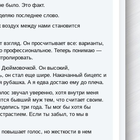
е было. Это факт.
деляю последнее слово.
ак воздух между нами становится
т взгляд. Он просчитывает все: варианты,
это профессиональное. Теперь понимаю —
нтролировать.
я Дюймовочкой. Он высокий,
сь, он стал еще шире. Накачанный бицепс и
 рубашка. А я едва достаю ему до плеча.
ос звучал уверенно, хотя внутри меня
ится бывший муж тем, что считает своим.
иделись три года. Ты мог бы хотя бы
истрастием. Если ты забыл, то мы в
е повышает голос, но жесткости в нем