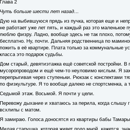
Глава 2
Чуть больше шести лет назад…
Дую на выбившуюся прядь из пучка, которая еще и непр
не работает уже лет пять, и каждый раз это маленькое 
люблю физру. Ладно, вообще здесь не так плохо, потом
бесплатно. Ну, почти. Дальняя родственница по мамино
пожить в её квартире. Плата только за коммунальные ус
класса это подарок судьбы.
Дом старый, девятиэтажка ещё советской постройки. В
мусоропроводом и ещё чем-то неуловимо кислым. Я за
перепрыгивая через ступеньки. Рюкзак с конспектами тя
по физкультуре. Я то вообще далеко не спортсменка, а 
Седьмой этаж. Восьмой. Я почти у цели.
Перевожу дыхание и хватаюсь за перила, когда слышу 
всхлипы с матом.
Я замираю. Голоса доносятся из квартиры бабы Тамары
Милая старушка, которая живет подо мной, кажется, зна