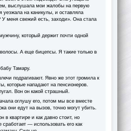
чаем, выслушала мои жалобы на первую
я уезжала на каникулы, и оставляла
 У меня свежий есть, заходи». Она стала
мужчину, который держит почти одной
волосы. А еще бицепсы. Я такие только в
 бабу Тамару.
плечи подрагивают. Явно же этот громила к
ы, которые нападают на пенсионеров.
пугал. Вон он какой страшный.
начала оглушу его, потом мы все вместе
ка они едут на вызов, точно могут убить.
н в квартире и как давно стоит, но
е сработает — использовать его как
размаху. Сильно.