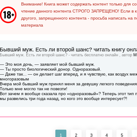
Внимание! Книга может содержать контент только для 
чтение данного контента
СТРОГО ЗАПРЕЩЕНО!
Если в к
другого, запрещенного контента - просьба написать на 
материала
Бывший муж. Есть ли второй шанс? читать книгу онл
Бывший муж. Есть ли второй шанс? - читать бесплатно онлайн , автор
М
— Это моя дочь, — заявляет мой бывший муж.
— Ты просто биологический донор. Одноразовый.
— Даже так... — он делает шаг вперед, и я чувствую, как воздух м
многоразовым
Вчера мой бывший муж принял меня за девушку легкого поведения, 
Только мне могло так не повезти!
Вот зачем я вообще сказала про «одноразовый»? Теперь этот тип
мы развелись три года назад, но кого это вообще интересует?!
1
2
3
4
5
.