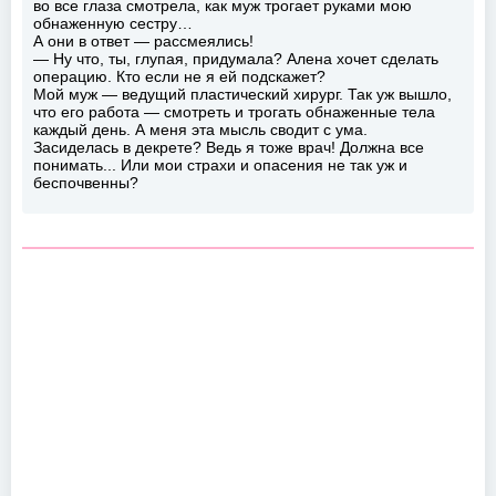
во все глаза смотрела, как муж трогает руками мою
обнаженную сестру…
А они в ответ — рассмеялись!
— Ну что, ты, глупая, придумала? Алена хочет сделать
операцию. Кто если не я ей подскажет?
Мой муж — ведущий пластический хирург. Так уж вышло,
что его работа — смотреть и трогать обнаженные тела
каждый день. А меня эта мысль сводит с ума.
Засиделась в декрете? Ведь я тоже врач! Должна все
понимать... Или мои страхи и опасения не так уж и
беспочвенны?