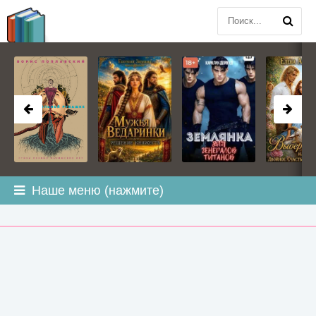
BOOK
PLANETA
.COM
Наше меню (нажмите)