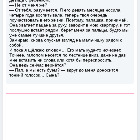
— Не от меня же?
— От тебя, разумеется. Я его девять месяцев носила,
четыре года воспитывала, теперь твоя очередь
поучаствовать в его жизни. Поэтому, папашка, принимай.
Она хватает пацана за руку, заводит в мою квартиру, и тот
послушно встаёт рядом, берёт меня за пальцы, будто мы
уже самые лучшие друзья.
Замираю, снова опуская взгляд на мальчишку рядом с
собой.
И пока я щёлкаю клювом… Его мать куда-то исчезает.
Точнее, галопом несётся по лестнице вниз, даже не дав
мне вставить ни слова или хотя бы переспросить.
Она ведь сейчас вернётся?
— Пап, а мы есть буем? — вдруг до меня доносится
тонкий голосок… Сына?