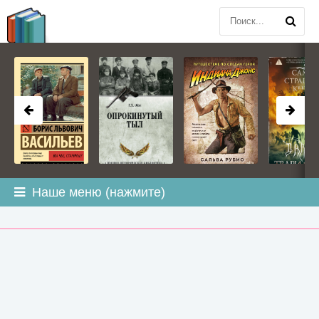
BOOK
PLANETA
.COM
Наше меню (нажмите)