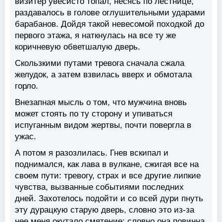
визитер увесисто топал, несясь по лестнице,
раздавалось в голове оглушительными ударами
барабанов. Дойдя такой невесомой походкой до
первого этажа, я наткнулась на все ту же
коричневую обветшалую дверь.
Скользкими путами тревога сначала сжала
желудок, а затем взвилась вверх и обмотала
горло.
Внезапная мысль о том, что мужчина вновь
может стоять по ту сторону и упиваться
испуганным видом жертвы, почти повергла в
ужас.
А потом я разозлилась. Гнев вскипал и
поднимался, как лава в вулкане, сжигая все на
своем пути: тревогу, страх и все другие липкие
чувства, вызванные событиями последних
дней. Захотелось подойти и со всей дури пнуть
эту дурацкую старую дверь, словно это из-за
нее меня окутало смятение; словно она повинна