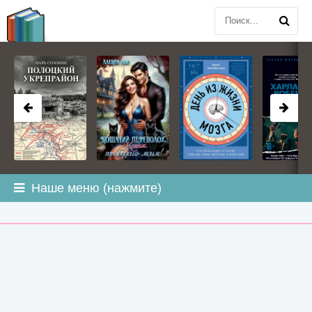
BOOK
PLANETA
.COM
Наше меню (нажмите)