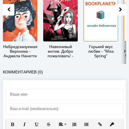
НеБредсказуемая
Навязчивый
Горький вкус
S
Вероника -
мотив. Добро
любви - "Miss
He
Анджела Нанетти
пожаловать! -
Spring"
Se
Вероника Артт
КОММЕНТАРИЕВ (0)