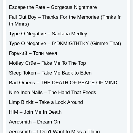
Escape the Fate – Gorgeous Nightmare
Fall Out Boy – Thanks For the Memories (Thnks fr
th Mmrs)
Type O Negative – Santana Medley
Type O Negative – IYDKMIGTHTKY (Gimme That)
Горький – Топи меня
Mötley Crüe – Take Me To The Top
Sleep Token – Take Me Back to Eden
Bad Omens – THE DEATH OF PEACE OF MIND
Nine Inch Nails – The Hand That Feeds
Limp Bizkit – Take a Look Around
HIM – Join Me In Death
Aerosmith – Dream On
Aerosmith – I Don't Want to Miss a Thing