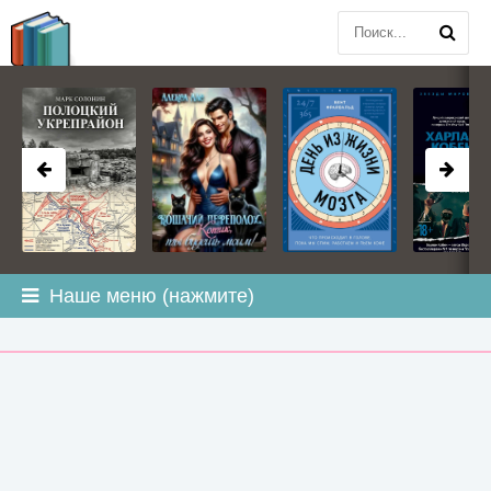
BOOK
PLANETA
.COM
Наше меню (нажмите)