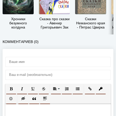
Хроники
Сказка про сказки
Сказки
Д
безумного
- Авенир
Неманского края
колдуна
Григорьевич Зак
- Пятрас Цвирка
И
переродившегося
в теле бога 3 -
Vincent Bowence
КОММЕНТАРИЕВ (0)
ПОЛУЖИРНЫЙ
КУРСИВ
ПОДЧЕРКНУТЫЙ
ЗАЧЕРКНУТЫЙ
ВЫРАВНИВАНИЕ
НУМЕРОВАННЫЙ СПИСОК
МАРКИРОВАННЫЙ СП
ВСТАВИТЬ ССЫ
ВСТАВИТ
ВСТАВИТЬ СМАЙЛИК
ВСТАВКА СКРЫТОГО ТЕКСТА
ВСТАВКА ЦИТАТЫ
ВСТАВКА СПОЙЛЕРА