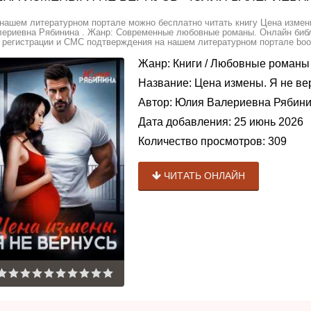
нашем литературном портале можно бесплатно читать книгу Цена измен
ериевна Рябинина . Жанр: Современные любовные романы. Онлайн библи
 регистрации и СМС подтверждения на нашем литературном портале book
Жанр:
Книги
/
Любовные романы
Название:
Цена измены. Я не ве
Автор:
Юлия Валериевна Рябин
Дата добавления:
25 июнь 2026
Количество просмотров:
309
ЧИТАТЬ ОНЛАЙН