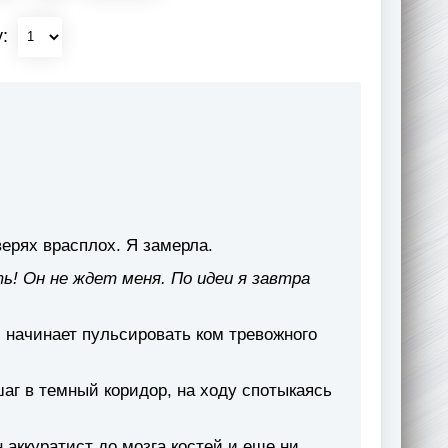
у:
верях врасплох. Я замерла.
ь! Он не ждет меня. По идеи я завтра
и начинает пульсировать ком тревожного
аг в темный коридор, на ходу спотыкаясь
 аккуратист до мозга костей и еще ни