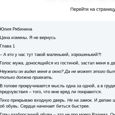
Перейти на страниц
Юлия Рябинина
Цена измены. Я не вернусь
Глава 1
– А кто у нас тут такой маленький, хорошенький?!
Голос мужа, доносящийся из гостиной, застал меня в д
Неужели он видел меня в окно? Да не может этого быт
только должна приехать.
В голове прокручивается мысль одна за одной, а в груд
предчувствия – того, что мне вряд ли понравится.
Тихо прикрываю входную дверь.
Не на замок.
И делаю ш
об обувь. Сердце начинает биться быстрее.
Горы разбросанной обуви – это не про моего Вадима. Он