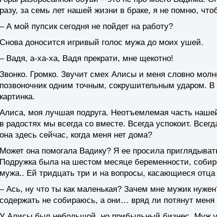
разу, за семь лет нашей жизни в браке, я не помню, чт
– А мой пупсик сегодня не пойдет на работу?
Снова доносится игривый голос мужа до моих ушей.
– Вадя, а-ха-ха, Вадя прекрати, мне щекотно!
Звонко. Громко. Звучит смех Алисы и меня словно молн
позвоночник одним точным, сокрушительным ударом. В 
картинка.
Алиса, моя лучшая подруга. Неотъемлемая часть нашей 
в радостях мы всегда со вместе. Всегда успокоит. Всег
она здесь сейчас, когда меня нет дома?
Может она помогала Вадику? Я ее просила приглядывать
Подружка была на шестом месяце беременности, собира
мужа.. Ей тридцать три и на вопросы, касающиеся отца р
– Ась, ну что ты как маленькая? Зачем мне мужик нужен
содержать не собираюсь, а они… вряд ли потянут меня 
У Алисы был небольшой, но прибыльный бизнес. Муж у А