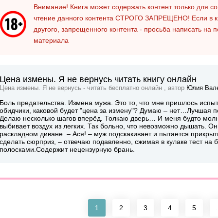
Внимание! Книга может содержать контент только для 
чтение данного контента
СТРОГО ЗАПРЕЩЕНО!
Если в к
другого, запрещенного контента - просьба написать на 
материала
Цена измены. Я не вернусь читать книгу онлайн
Цена измены. Я не вернусь - читать бесплатно онлайн , автор
Юлия Вале
Боль предательства. Измена мужа. Это то, что мне пришлось испыт
обидчики, каковой будет "цена за измену"? Думаю – нет…Лучшая 
Делаю несколько шагов вперёд. Толкаю дверь… И меня будто молн
выбивает воздух из легких. Так больно, что невозможно дышать. 
раскладном диване. – Ася! – муж подскакивает и пытается прикрыт
сделать сюрприз, – отвечаю подавленно, сжимая в кулаке тест на
полосками.Содержит нецензурную брань.
1
2
3
4
5
.