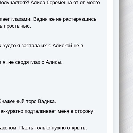
получается?! Алиса беременна от от моего
пает глазами. Вадик же не растерявшись
сь простынью.
 будто я застала их с Алиской не в
я, не сводя глаз с Алисы.
бнаженный торс Вадика.
 аккуратно подталкивает меня в сторону
раконом. Пасть только нужно открыть,