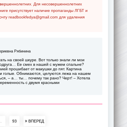
совершеннолетних. Для несовершеннолетних
ниге присутствует наличие пропаганды ЛГБТ и
почту
readbookfedya@gmail.com
для удаления
риевна Рябинина
ать на своей шкуре. Вот только знали ли мои
подруга… Ее смех в нашей с мужем спальне?
ией прошибает от макушки до пят. Картина
Они голые. Обнимаются, целуются лежа на нашем
ься, – а… ты… почему так рано? Черт! – Хотела
 беременность с двумя красными
..
93
ВПЕРЕД