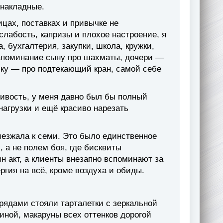
 накладные.
цах, поставках и привычке не
слабость, капризы и плохое настроение, я
, бухгалтерия, закупки, школа, кружки,
напоминание сыну про шахматы, дочери —
ику — про подтекающий кран, самой себе
ивость, у меня давно был бы полный
 нагрузки и ещё красиво нарезать
иезжала к семи. Это было единственное
 а не полем боя, где бисквиты
н акт, а клиенты внезапно вспоминают за
ергия на всё, кроме воздуха и обиды.
рядами стояли тарталетки с зеркальной
иной, макаруны всех оттенков дорогой