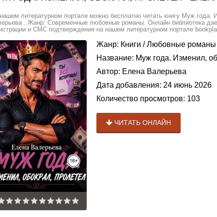
нашем литературном портале можно бесплатно читать книгу Муж года. И
ерьева . Жанр: Современные любовные романы. Онлайн библиотека дает
истрации и СМС подтверждения на нашем литературном портале bookplan
Жанр:
Книги
/
Любовные романы
Название:
Муж года. Изменил, об
Автор:
Елена Валерьева
Дата добавления:
24 июнь 2026
Количество просмотров:
103
ЧИТАТЬ ОНЛАЙН