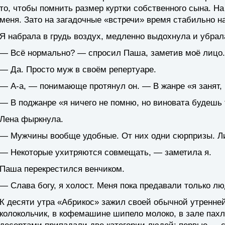
то, чтобы помнить размер куртки собственного сына. На
меня. Зато на загадочные «встречи» время стабильно н
Я набрала в грудь воздух, медленно выдохнула и убрал
— Всё нормально? — спросил Паша, заметив моё лицо.
— Да. Просто муж в своём репертуаре.
— А-а, — понимающе протянул он. — В жанре «я занят,
— В поджанре «я ничего не помню, но виновата будешь 
Лена фыркнула.
— Мужчины вообще удобные. От них одни сюрпризы. Л
— Некоторые ухитряются совмещать, — заметила я.
Паша перекрестился венчиком.
— Слава богу, я холост. Меня пока предавали только лю
К десяти утра «Абрикос» зажил своей обычной утренне
колокольчик, в кофемашине шипело молоко, в зале пахл