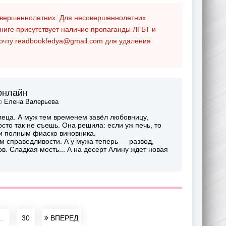
совершеннолетних. Для несовершеннолетних
ниге присутствует наличие пропаганды ЛГБТ и
почту
readbookfedya@gmail.com
для удаления
 онлайн
ор
Елена Валерьева
глеца. А муж тем временем завёл любовницу,
сто так не съешь. Она решила: если уж печь, то
 и полным фиаско виновника.
вом справедливости. А у мужа теперь — развод,
в. Сладкая месть... А на десерт Алину ждет новая
..
30
ВПЕРЕД