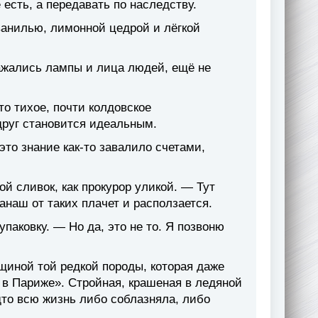
 есть, а передавать по наследству.
анилью, лимонной цедрой и лёгкой
ажались лампы и лица людей, ещё не
то тихое, почти колдовское
вдруг становится идеальным.
это знание как-то завалило счетами,
й сливок, как прокурор уликой. — Тут
анаш от таких плачет и расползается.
упаковку. — Но да, это не то. Я позвоню
щиной той редкой породы, которая даже
в Париже». Стройная, крашеная в ледяной
дто всю жизнь либо соблазняла, либо