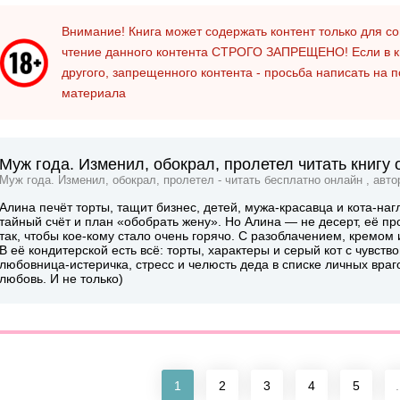
Внимание! Книга может содержать контент только для 
чтение данного контента
СТРОГО ЗАПРЕЩЕНО!
Если в к
другого, запрещенного контента - просьба написать на 
материала
Муж года. Изменил, обокрал, пролетел читать книгу
Муж года. Изменил, обокрал, пролетел - читать бесплатно онлайн , авт
Алина печёт торты, тащит бизнес, детей, мужа-красавца и кота-на
тайный счёт и план «обобрать жену». Но Алина — не десерт, её про
так, чтобы кое-кому стало очень горячо. С разоблачением, кремом
В её кондитерской есть всё: торты, характеры и серый кот с чувст
любовница-истеричка, стресс и челюсть деда в списке личных враго
любовь. И не только)
1
2
3
4
5
.