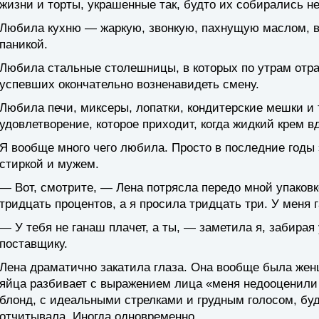
жизни и торты, украшенные так, будто их собирались не
Любила кухню — жаркую, звонкую, пахнущую маслом, в
паникой.
Любила стальные столешницы, в которых по утрам отр
успевших окончательно возненавидеть смену.
Любила печи, миксеры, лопатки, кондитерские мешки и 
удовлетворение, которое приходит, когда жидкий крем 
Я вообще много чего любила. Просто в последние годы 
стиркой и мужем.
— Вот, смотрите, — Лена потрясла передо мной упаковко
тридцать процентов, а я просила тридцать три. У меня г
— У тебя не ганаш плачет, а ты, — заметила я, забирая 
поставщику.
Лена драматично закатила глаза. Она вообще была жен
яйца разбивает с выражением лица «меня недооценили 
блонд, с идеальными стрелками и грудным голосом, бу
отчитывала. Иногда одновременно.