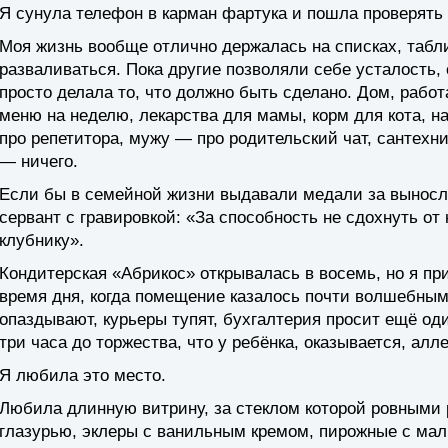
Я сунула телефон в карман фартука и пошла проверять
Моя жизнь вообще отлично держалась на списках, табли
разваливаться. Пока другие позволяли себе усталость, 
просто делала то, что должно быть сделано. Дом, работа
меню на неделю, лекарства для мамы, корм для кота, 
про репетитора, мужу — про родительский чат, сантехн
— ничего.
Если бы в семейной жизни выдавали медали за выносл
сервант с гравировкой: «За способность не сдохнуть от
клубнику».
Кондитерская «Абрикос» открывалась в восемь, но я пр
время дня, когда помещение казалось почти волшебным,
опаздывают, курьеры тупят, бухгалтерия просит ещё оди
три часа до торжества, что у ребёнка, оказывается, алл
Я любила это место.
Любила длинную витрину, за стеклом которой ровными 
глазурью, эклеры с ванильным кремом, пирожные с мал