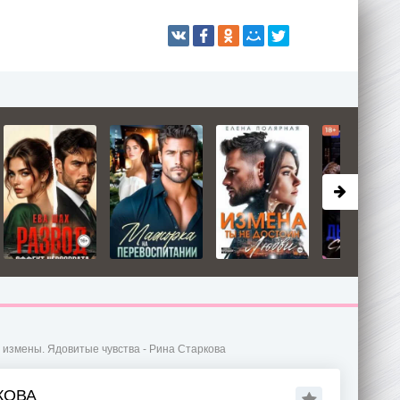
 измены. Ядовитые чувства - Рина Старкова
КОВА