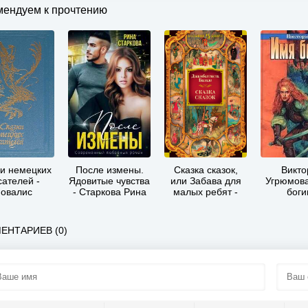
мендуем к прочтению
ки немецких
После измены.
Сказка сказок,
Викто
сателей -
Ядовитые чувства
или Забава для
Угрюмова
овалис
- Старкова Рина
малых ребят -
боги
Джамбаттиста
Базиле
ЕНТАРИЕВ (0)