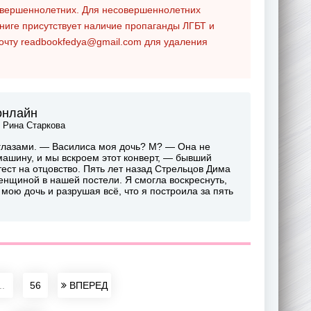
совершеннолетних. Для несовершеннолетних
ниге присутствует наличие пропаганды ЛГБТ и
почту
readbookfedya@gmail.com
для удаления
онлайн
р
Рина Старкова
глазами. — Василиса моя дочь? М? — Она не
машину, и мы вскроем этот конверт, — бывший
ест на отцовство. Пять лет назад Стрельцов Дима
енщиной в нашей постели. Я смогла воскреснуть,
мою дочь и разрушая всё, что я построила за пять
..
56
ВПЕРЕД