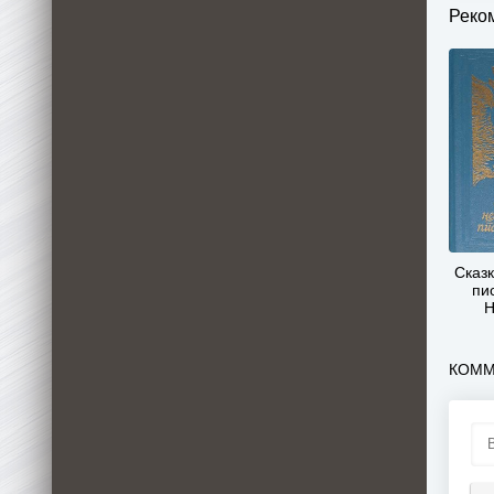
Реко
Сказ
пи
Н
КОММ