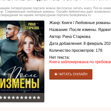
нашем литературном портале можно бесплатно читать книгу После измен
р: Современные любовные романы. Онлайн библиотека дает возможность
тверждения на нашем литературном портале bookplaneta.ru.
Жанр:
Книги
/
Любовные романы
Название:
После измены. Ядовит
Автор:
Рина Старкова
Дата добавления:
8 февраль 202
Количество просмотров:
178
Нет текста:
Книга заблокирована по требов
ЧИТАТЬ ОНЛАЙН