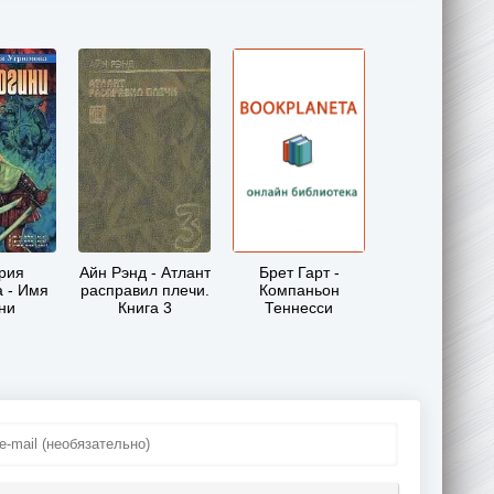
рия
Айн Рэнд - Атлант
Брет Гарт -
 - Имя
расправил плечи.
Компаньон
ни
Книга 3
Теннесси