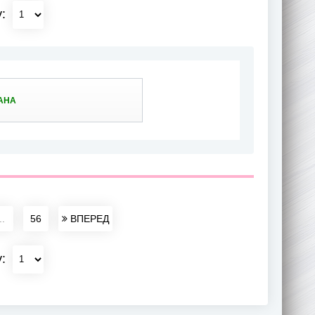
у:
АНА
..
56
ВПЕРЕД
у: