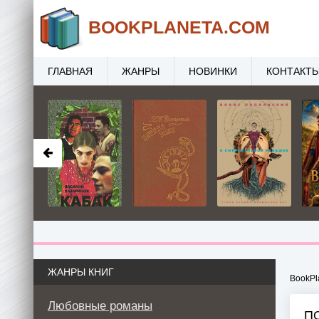
BOOK
PLANETA
.COM
ГЛАВНАЯ
ЖАНРЫ
НОВИНКИ
КОНТАКТ
ЖАНРЫ КНИГ
BookPl
Любовные романы
П