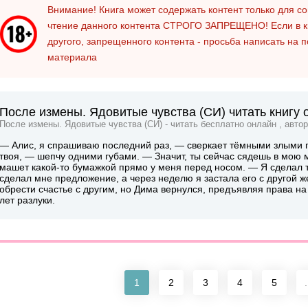
Внимание! Книга может содержать контент только для 
чтение данного контента
СТРОГО ЗАПРЕЩЕНО!
Если в к
другого, запрещенного контента - просьба написать на 
материала
После измены. Ядовитые чувства (СИ) читать книгу 
После измены. Ядовитые чувства (СИ) - читать бесплатно онлайн , авто
— Алис, я спрашиваю последний раз, — сверкает тёмными злыми 
твоя, — шепчу одними губами. — Значит, ты сейчас сядешь в мою 
машет какой-то бумажкой прямо у меня перед носом. — Я сделал т
сделал мне предложение, а через неделю я застала его с другой ж
обрести счастье с другим, но Дима вернулся, предъявляя права на 
лет разлуки.
1
2
3
4
5
.