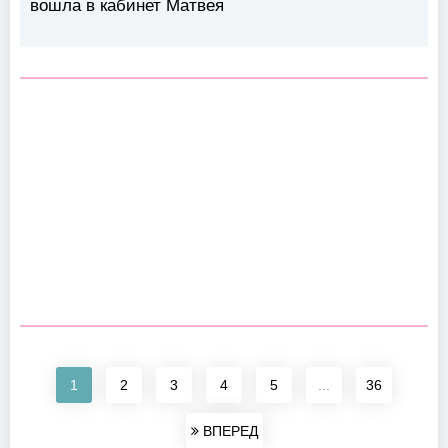
вошла в кабинет Матвея
1
2
3
4
5
...
36
ВПЕРЕД