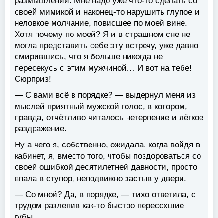
размышлений. Мне надо уже что-то сделать со
своей мимикой и наконец-то нарушить глупое и
неловкое молчание, повисшее по моей вине.
Хотя почему по моей? Я и в страшном сне не
могла представить себе эту встречу, уже давно
смирившись, что я больше никогда не
пересекусь с этим мужчиной… И вот на тебе!
Сюрприз!
— С вами всё в порядке? — выдернул меня из
мыслей приятный мужской голос, в котором,
правда, отчётливо читалось нетерпение и лёгкое
раздражение.
Ну а чего я, собственно, ожидала, когда войдя в
кабинет, я, вместо того, чтобы поздороваться со
своей ошибкой десятилетней давности, просто
впала в ступор, неподвижно застыв у двери.
— Со мной? Да, в порядке, — тихо ответила, с
трудом разлепив как-то быстро пересохшие
губы.