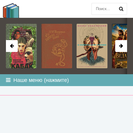
BOOK
PLANETA
.COM
Наше меню (нажмите)