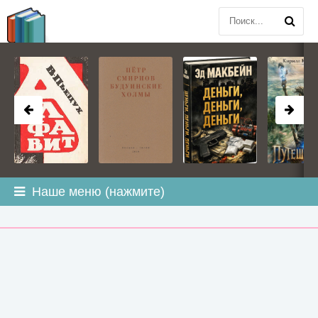
BOOK
PLANETA
.COM
Наше меню (нажмите)