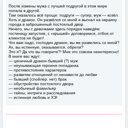
После измены мужа с лучшей подругой в этом мире
попала в другой.
Там оказалось всё проще: подруги — супер, муж — козёл.
Хоть и дракон. Он развёлся со мной и выгнал на окраину
города в заброшенный постоялый двор.
Ничего, мы с девочками здесь порядок наведём:
гостиницу запустим, с «крышей» договоримся, отбоя от
клиентов не будет!
Что вам надо, господин дракон, вы же развелись со мной?
Ах, вы истинную, оказывается, обрели?
Это я? Да что вы говорите?! Мне это совсем неинтересно!
В книге вас ждут:
— циничный дракон-бывший (?) муж
— неунывающая героиня-попаданка
— противостояние характеров
— развитие отношений от ненависти до любви
— бывший (спойлер: нет) брак
— обустройство постоялого двора
— необычный фамильяр
— тайны, интриги и расследования
— истинная любовь и ХЭ!