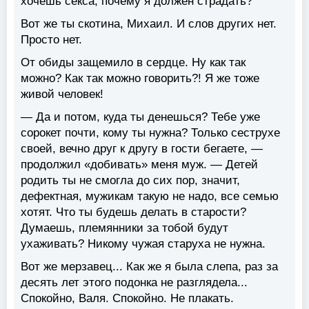
хочешь секса, почему я должен страдать?
Вот же ты скотина, Михаил. И слов других нет.
Просто нет.
От обиды защемило в сердце. Ну как так
можно? Как так можно говорить?! Я же тоже
живой человек!
— Да и потом, куда ты денешься? Тебе уже
сорокет почти, кому ты нужна? Только сеструхе
своей, вечно друг к другу в гости бегаете, —
продолжил «добивать» меня муж. — Детей
родить ты не смогла до сих пор, значит,
дефектная, мужикам такую не надо, все семью
хотят. Что ты будешь делать в старости?
Думаешь, племянники за тобой будут
ухаживать? Никому чужая старуха не нужна.
Вот же мерзавец... Как же я была слепа, раз за
десять лет этого подонка не разглядела...
Спокойно, Валя. Спокойно. Не плакать.