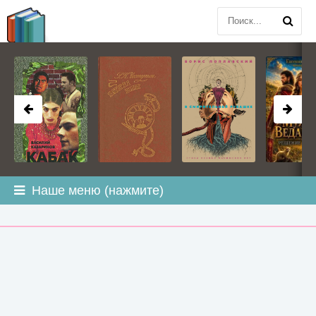
BOOK
PLANETA
.COM
Наше меню (нажмите)