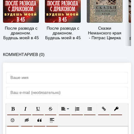
После развода с
После развода с
Сказки
драконом.
драконом.
Неманского края
Будешь моей в 45
Будешь моей в 45
- Пятрас Цвирка
ра
- Анна Солейн
- Анна Солейн
КОММЕНТАРИЕВ (0)
ПОЛУЖИРНЫЙ
КУРСИВ
ПОДЧЕРКНУТЫЙ
ЗАЧЕРКНУТЫЙ
ВЫРАВНИВАНИЕ
НУМЕРОВАННЫЙ СПИСОК
МАРКИРОВАННЫЙ СП
ВСТАВИТЬ ССЫ
ВСТАВИТ
ВСТАВИТЬ СМАЙЛИК
ВСТАВКА СКРЫТОГО ТЕКСТА
ВСТАВКА ЦИТАТЫ
ВСТАВКА СПОЙЛЕРА