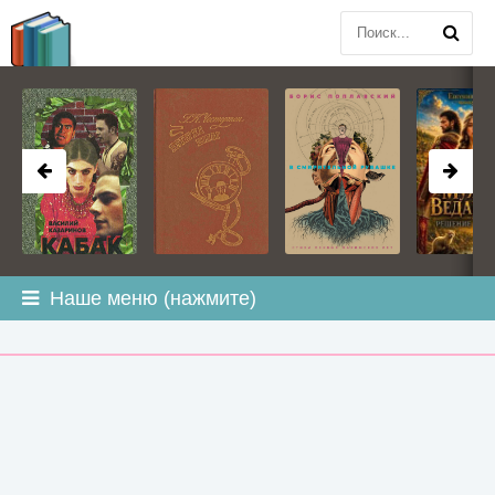
BOOK
PLANETA
.COM
Наше меню (нажмите)