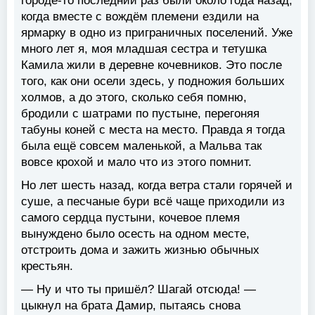
городе-то последний раз были около года назад,
когда вместе с вождём племени ездили на
ярмарку в одно из приграничных поселений. Уже
много лет я, моя младшая сестра и тетушка
Камила жили в деревне кочевников. Это после
того, как они осели здесь, у подножия больших
холмов, а до этого, сколько себя помню,
бродили с шатрами по пустыне, перегоняя
табуны коней с места на место. Правда я тогда
была ещё совсем маленькой, а Мальва так
вовсе крохой и мало что из этого помнит.
Но лет шесть назад, когда ветра стали горячей и
суше, а песчаные бури всё чаще приходили из
самого сердца пустыни, кочевое племя
вынуждено было осесть на одном месте,
отстроить дома и зажить жизнью обычных
крестьян.
— Ну и что ты пришёл? Шагай отсюда! —
цыкнул на брата Дамир, пытаясь снова