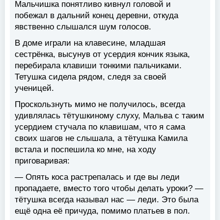
Мальчишка понятливо кивнул головой и
побежал в дальний конец деревни, откуда
явственно слышался шум голосов.
В доме играли на клавесине, младшая
сестрёнка, высунув от усердия кончик языка,
перебирала клавиши тонкими пальчиками.
Тетушка сидела рядом, следя за своей
ученицей.
Проскользнуть мимо не получилось, всегда
удивлялась тётушкиному слуху, Мальва с таким
усердием стучала по клавишам, что я сама
своих шагов не слышала, а тётушка Камила
встала и поспешила ко мне, на ходу
приговаривая:
— Опять коса растрепалась и где вы леди
пропадаете, вместо того чтобы делать уроки? —
тётушка всегда называл нас — леди. Это была
ещё одна её причуда, помимо платьев в пол.