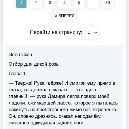
1
2
3
4
5
...
80
ВПЕРЕД
Перейти на страницу:
Элен Скор
Отбор для дикой розы
Глава 1
— Твёрже! Рука твёрже! И смотри ему прямо в
глаза, ты должна показать — кто здесь
главный! — рука Дамира легла поверх моей
ладони, сжимающей лассо, которое я пыталась
накинуть на пробегавшего мимо нас жеребёнка.
Он, словно дразнясь, скакал неподалёку,
смешно подкидывая задние ноги.