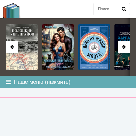
BOOK
PLANETA
.COM
Наше меню (нажмите)