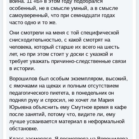
война. 11 «Б» в этом году подобрался
особенный, не в смысле умный, а в смысле
самоуверенный, что при семнадцати годах
часто одно и то же.
Они смотрели на меня с той специфической
снисходительностью, с какой смотрят на
человека, который старше их всего на шесть
лет, но при этом стоит у доски с указкой и
требует уважать причинно-следственные связи
в истории.
Ворошилов был особым экземпляром, высокий,
с ямочками на щеках и полным отсутствием
педагогического пиетета, в понедельник он
поднял руку и спросил, не хочет ли Мария
Юрьевна объяснить ему Смутное время в кафе
после занятий, потому что, видите ли, ему
лучше усваивается материал в неформальной
обстановке.
Класс засмеялся. Я посмотрела на Ворошилова