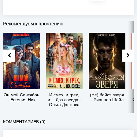
Рекомендуем к прочтению
Он мой Сентябрь
И смех, и грех,
(Не) бойся зверя
- Евгения Ник
и… Два соседа -
- Рианнон Шейл
Фа
Ольга Дашкова
КОММЕНТАРИЕВ (0)