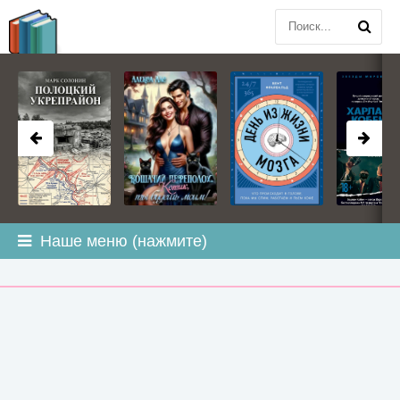
BOOK
PLANETA
.COM
Наше меню (нажмите)