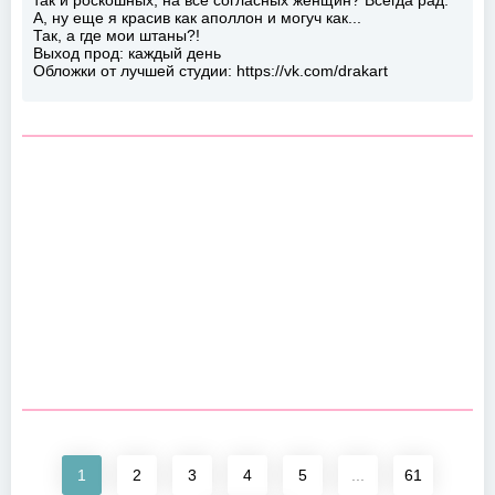
А, ну еще я красив как аполлон и могуч как...
Так, а где мои штаны?!
Выход прод: каждый день
Обложки от лучшей студии: https://vk.com/drakart
1
2
3
4
5
...
61