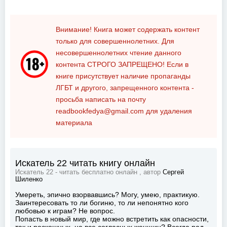
Внимание! Книга может содержать контент
только для совершеннолетних. Для
несовершеннолетних чтение данного
контента
СТРОГО ЗАПРЕЩЕНО!
Если в
книге присутствует наличие пропаганды
ЛГБТ и другого, запрещенного контента -
просьба написать на почту
readbookfedya@gmail.com
для удаления
материала
Искатель 22 читать книгу онлайн
Искатель 22 - читать бесплатно онлайн , автор
Сергей
Шиленко
Умереть, эпично взорвавшись? Могу, умею, практикую.
Заинтересовать то ли богиню, то ли непонятно кого
любовью к играм? Не вопрос.
Попасть в новый мир, где можно встретить как опасности,
так и роскошных, на все согласных женщин? Всегда рад.