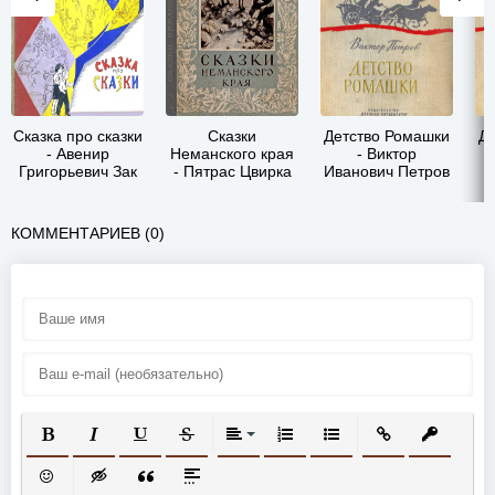
Сказка про сказки
Сказки
Детство Ромашки
Д
- Авенир
Неманского края
- Виктор
Григорьевич Зак
- Пятрас Цвирка
Иванович Петров
КОММЕНТАРИЕВ (0)
ПОЛУЖИРНЫЙ
КУРСИВ
ПОДЧЕРКНУТЫЙ
ЗАЧЕРКНУТЫЙ
ВЫРАВНИВАНИЕ
НУМЕРОВАННЫЙ СПИСОК
МАРКИРОВАННЫЙ СП
ВСТАВИТЬ ССЫ
ВСТАВИТ