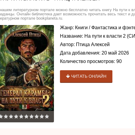
нашем литературном портале можно бесплатно читать книгу На пути к вл
аданцы. Онлайн библиотека дает возможность прочитать весь текст и 
ературном портале bookplaneta.ru.
Жанр:
Книги
/
Фантастика и фэнт
Название:
На пути к власти 2 (СИ
Автор:
Птица Алексей
Дата добавления:
20 май 2026
Количество просмотров:
90
ЧИТАТЬ ОНЛАЙН