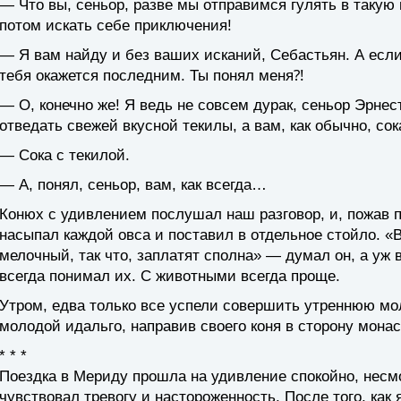
— Что вы, сеньор, разве мы отправимся гулять в такую 
потом искать себе приключения!
— Я вам найду и без ваших исканий, Себастьян. А есл
тебя окажется последним. Ты понял меня⁈
— О, конечно же! Я ведь не совсем дурак, сеньор Эрнес
отведать свежей вкусной текилы, а вам, как обычно, сок
— Сока с текилой.
— А, понял, сеньор, вам, как всегда…
Конюх с удивлением послушал наш разговор, и, пожав 
насыпал каждой овса и поставил в отдельное стойло. «В
мелочный, так что, заплатят сполна» — думал он, а уж 
всегда понимал их. С животными всегда проще.
Утром, едва только все успели совершить утреннюю мол
молодой идальго, направив своего коня в сторону мона
* * *
Поездка в Мериду прошла на удивление спокойно, несмот
чувствовал тревогу и настороженность. После того, как