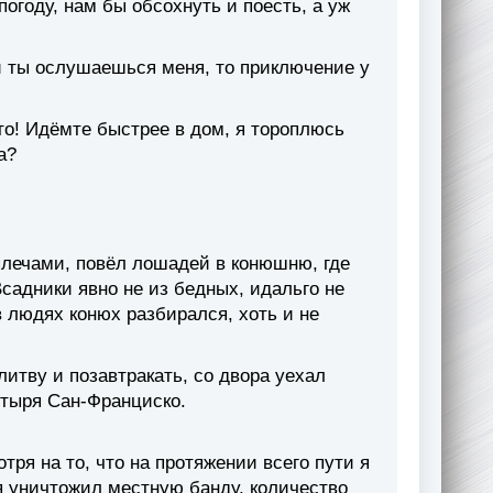
погоду, нам бы обсохнуть и поесть, а уж
и ты ослушаешься меня, то приключение у
то! Идёмте быстрее в дом, я тороплюсь
а?
плечами, повёл лошадей в конюшню, где
садники явно не из бедных, идальго не
в людях конюх разбирался, хоть и не
итву и позавтракать, со двора уехал
стыря Сан-Франциско.
ря на то, что на протяжении всего пути я
 я уничтожил местную банду, количество