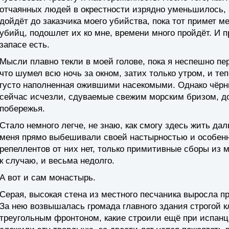
отчаянных людей в окрестности изрядно уменьшилось, а
дойдёт до заказчика моего убийства, пока тот примет м
убийц, подошлет их ко мне, времени много пройдёт. И 
запасе есть.
Мысли плавно текли в моей голове, пока я неспешно пер
что шумел всю ночь за окном, затих только утром, и те
густо наполненная ожившими насекомыми. Однако чёрн
сейчас исчезли, сдуваемые свежим морским бризом, д
побережья.
Стало немного легче, не знаю, как смогу здесь жить да
меня прямо выбешивали своей настырностью и особенно
репеллентов от них нет, только примитивные сборы из 
к случаю, и весьма недолго.
А вот и сам монастырь.
Серая, высокая стена из местного песчаника выросла п
За нею возвышалась громада главного здания строгой 
треугольным фронтоном, какие строили ещё при испанца