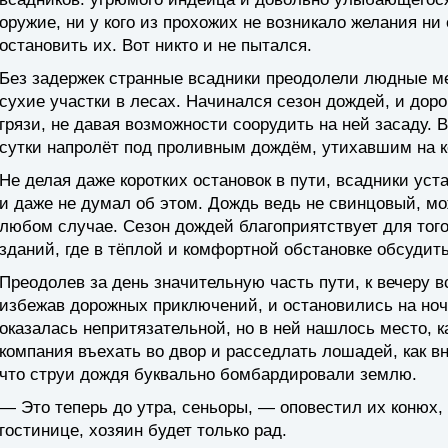
оружие, ни у кого из прохожих не возникало желания ни 
остановить их. Вот никто и не пытался.
Без задержек странные всадники преодолели людные ме
сухие участки в лесах. Начинался сезон дождей, и дор
грязи, не давая возможности соорудить на ней засаду.
сутки напролёт под проливным дождём, утихавшим на к
Не делая даже коротких остановок в пути, всадники уста
и даже не думал об этом. Дождь ведь не свинцовый, мож
любом случае. Сезон дождей благоприятствует для тог
зданий, где в тёплой и комфортной обстановке обсудит
Преодолев за день значительную часть пути, к вечеру 
избежав дорожных приключений, и остановились на ноч
оказалась непритязательной, но в ней нашлось место, ка
компания въехать во двор и расседлать лошадей, как в
что струи дождя буквально бомбардировали землю.
— Это теперь до утра, сеньоры, — оповестил их конюх,
гостинице, хозяин будет только рад.