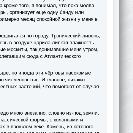
 кроме того, я понимал, что пока молва
еры, организует ещё одну банду или
примерно месяц спокойной жизни у меня в
едвигался по городу. Тропический ливень,
перь в воздухе царила липкая влажность,
ые москиты, так донимавшие меня утром,
олетавшим сюда с Атлантического
льше, но иногда эти чёртовы насекомые
 численностью. И главное, никаких
местных растений, что помогают от случая
редо мною внезапно, словно из-под земли.
классической формы, с колоннами и
х в прошлом веке. Камень, из которого