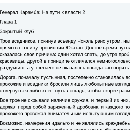
Генерал Карамба: На пути к власти 2
Глава 1
Закрытый клуб
Трое всадников, покинув асьенду Чоколь рано утром, на
прямо в столицу провинции Юкатан. Долгое время путни
оказалась своя причина: один хотел спать, до утра про
красавицы, другой в принципе отличался немногословн
раздумьях, а у третьего не оказалось повода заговорит
Дорога, поначалу пустынная, постепенно становилась в
прохожие и всадники бросали лишь любопытные взгля
отвернуться либо хлестнуть лошадь, чтобы скорее раз
Все трое не скрывали наличие оружия, и первый из них,
держал перед собой заряженный дробовик, и каждого п
прохожего провожал внимательным испытующим взгляд
Возможно, намерения идальго и не являлись враждебны
всадников: угрюмого индейца и довольно улыбающегос