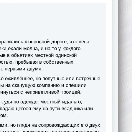
правились к основной дороге, что вела
ки ехали молча, и на то у каждого
быв в объятиях местной одинокой
остью, пребывая в собственных
ь с первыми двумя.
сё оживлённее, но попутные или встречные
ды на скачущую компанию и спешили
минуться с неприветливой троицей.
 судя по одежде, местный идальго,
опадающегося ему на пути всадника или
ом.
ми, но глядя на сопровождающих его двух
я метиса, державших наготове заряженное