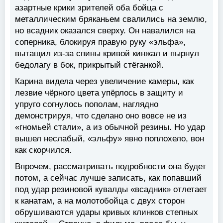
азартные крики зрителей оба бойца с
металлическим бряканьем свалились на землю,
но всадник оказался сверху. Он навалился на
соперника, блокируя правую руку «эльфа»,
вытащил из-за спины кривой кинжал и пырнул
бедолагу в бок, прикрытый стёганкой.
Карина видела через увеличение камеры, как
лезвие чёрного цвета упёрлось в защиту и
упруго согнулось пополам, наглядно
демонстрируя, что сделано оно вовсе не из
«гномьей стали», а из обычной резины. Но удар
вышел неслабый, «эльфу» явно поплохело, вон
как скорчился.
Впрочем, рассматривать подробности она будет
потом, а сейчас лучше записать, как попавший
под удар резиновой кувалды «всадник» отлетает
к канатам, а на молотобойца с двух сторон
обрушиваются удары кривых клинков степных