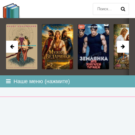
BOOK
PLANETA
.COM
Наше меню (нажмите)