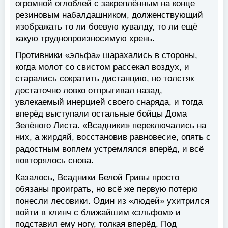
огромной оглоблей с закреплённым на конце
резиновым набалдашником, долженствующий
изображать то ли боевую кувалду, то ли ещё
какую труднопроизносимую хрень.
Противники «эльфа» шарахались в стороны,
когда молот со свистом рассекал воздух, и
старались сократить дистанцию, но толстяк
достаточно ловко отпрыгивал назад,
увлекаемый инерцией своего снаряда, и тогда
вперёд выступали остальные бойцы Дома
Зелёного Листа. «Всадники» переключались на
них, а жирдяй, восстановив равновесие, опять с
радостным воплем устремлялся вперёд, и всё
повторялось снова.
Казалось, Всадники Белой Гривы просто
обязаны проиграть, но всё же первую потерю
понесли лесовики. Один из «людей» ухитрился
войти в клинч с ближайшим «эльфом» и
подставил ему ногу, толкая вперёд. Под