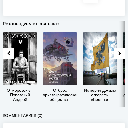
Рекомендуем к прочтению
Отморозок 5 -
Отброс
Империя должна
О
Поповский
аристократического
озвереть.
до
Андрей
общества -
«Военная
Владимирович
Андрей
операция» как
Владимирович
кейс
Громов
практического
КОММЕНТАРИЕВ (0)
применения
имперской
идеологии -