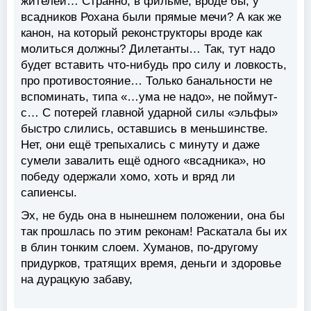
жителей… Странно, в фильме, вроде бы, у
всадников Рохана были прямые мечи? А как же
канон, на который реконструкторы вроде как
молиться должны? Дилетанты… Так, тут надо
будет вставить что-нибудь про силу и ловкость,
про противостояние… Только банальности не
вспоминать, типа «…ума не надо», не поймут-
с… С потерей главной ударной силы «эльфы»
быстро слились, оставшись в меньшинстве.
Нет, они ещё трепыхались с минуту и даже
сумели завалить ещё одного «всадника», но
победу одержали хомо, хоть и вряд ли
сапиенсы.
Эх, не будь она в нынешнем положении, она бы
так прошлась по этим реконам! Раскатала бы их
в блин тонким слоем. Хуманов, по-другому
придурков, тратящих время, деньги и здоровье
на дурацкую забаву,