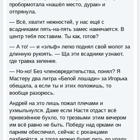
пробормотала «нашёл место, дурак» и
отпрянула.
— Всё, хватит нежностей, у нас ещё с
всадниками пять-на-пять замес намечается. В
центр тебя поставим. Ты как, готов?
— А то! — и «эльф» легко поднял свой молот за
длинную рукоять. — Ща эти всадники узнают,
где травка зеленее.
— Но-но! Без членовредительства, понял? Я
Мастеру два литра «Белой лошади» за Игорька
обещала, а если ты и этих положишь, то
вообще разорюсь.
Андрей на это лишь пожал плечами и
ухмыльнулся. Даже если Настя отдаст всё
привезённое бухло, то трезвыми этим вечером
им всё равно не быть. Победу над орками он
парням обеспечил, сейчас с роханцами
разберётся, и тогда можно будет пить до упаду