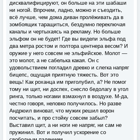
дисквалифицируют, он больше на эти шабаши
ни ногой. Впрочем, ладно, можно и съездить,
всё лучше, чем дома диван пролёживать да в
зомбоящик таращиться, бездумно переключая
каналы и чертыхаясь на рекламу. Но больше
эльфом он не будет! Где вы видели эльфа под
два метра ростом и полтора центнера весом? И
оружие у него совсем не эльфийское. Молот —
это молот, а не сабелька какая. Он с
удовольствием погладил древко и слегка напряг
бицепс, ощущая приятную тяжесть. Вот это
вещь! Как роханца им приголубил, а? Не помог
тому ни щит, ни доспех, снесло бедолагу в угол
ринга, только ногами взмахнул в воздухе. М-да,
честно говоря, неловко получилось. Но разве
Андрюил виноват, что мужик решил ворон
посчитать, и про стойку совсем забыл?
Выставил щит, а ни ноги не напряг, ни сам не
пружинил. Вот и получил ускорение со
свободным падением.