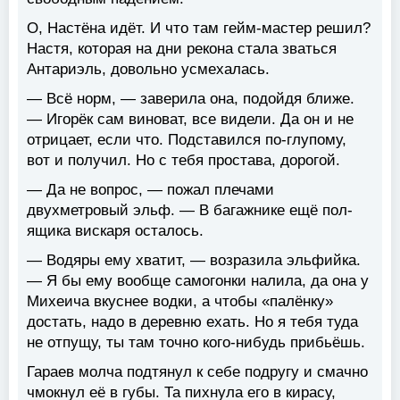
О, Настёна идёт. И что там гейм-мастер решил?
Настя, которая на дни рекона стала зваться
Антариэль, довольно усмехалась.
— Всё норм, — заверила она, подойдя ближе.
— Игорёк сам виноват, все видели. Да он и не
отрицает, если что. Подставился по-глупому,
вот и получил. Но с тебя простава, дорогой.
— Да не вопрос, — пожал плечами
двухметровый эльф. — В багажнике ещё пол-
ящика вискаря осталось.
— Водяры ему хватит, — возразила эльфийка.
— Я бы ему вообще самогонки налила, да она у
Михеича вкуснее водки, а чтобы «палёнку»
достать, надо в деревню ехать. Но я тебя туда
не отпущу, ты там точно кого-нибудь прибьёшь.
Гараев молча подтянул к себе подругу и смачно
чмокнул её в губы. Та пихнула его в кирасу,