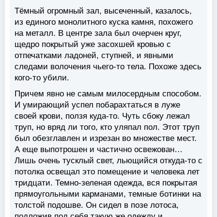
Тёмный огромный зал, высеченный, казалось,
из единого монолитного куска камня, похожего
на металл. В центре зала был очерчен круг,
щедро покрытый уже засохшей кровью с
отпечатками ладоней, ступней, и явными
следами волочения чьего-то тела. Похоже здесь
кого-то убили.
Причем явно не самым милосердным способом.
И умирающий успел побарахтаться в луже
своей крови, ползя куда-то. Чуть сбоку лежал
труп, но вряд ли того, кто уляпал пол. Этот труп
был обезглавлен и изрезан во множестве мест.
А еще выпотрошен и частично освежован…
Лишь очень тусклый свет, льющийся откуда-то с
потолка освещал это помещение и человека лет
тридцати. Темно-зеленая одежда, вся покрытая
прямоугольными карманами, темные ботинки на
толстой подошве. Он сидел в позе лотоса,
подложив под себя такую же одежду и