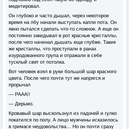
медитировал.
Он глубоко и часто дышал, через некоторое
время на лбу начали выступать капли пота. Он
явно пытался сделать что-то сложное. А еще он
постоянно закидывал в рот красные кристаллы,
после чего начинал дышать еще глубже. Такие
же кристаллы, что проступали в ранах
изуродованного трупа и отражали в себе
тусклый свет от потолка.
Вот человек взял в руки большой шар красного
цвета. После чего почти тут же напрягся и
прорычал
— РААА!!
— Дерьмо.
Кровавый шар выскользнул из ладоней и гулко
покатился по полу. А лицо мужчины исказилось
в гримасе неудовольства… Но он почти сразу