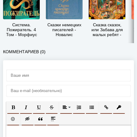
Система.
Сказки немецких
Сказка сказок,
Пожиратель. 4
писателей -
или Забава для
У
Том - Морфиус
Новалис
малых ребят -
Джамбаттиста
Базиле
КОММЕНТАРИЕВ (0)
ПОЛУЖИРНЫЙ
КУРСИВ
ПОДЧЕРКНУТЫЙ
ЗАЧЕРКНУТЫЙ
ВЫРАВНИВАНИЕ
НУМЕРОВАННЫЙ СПИСОК
МАРКИРОВАННЫЙ СП
ВСТАВИТЬ ССЫ
ВСТАВИТ
ВСТАВИТЬ СМАЙЛИК
ВСТАВКА СКРЫТОГО ТЕКСТА
ВСТАВКА ЦИТАТЫ
ВСТАВКА СПОЙЛЕРА