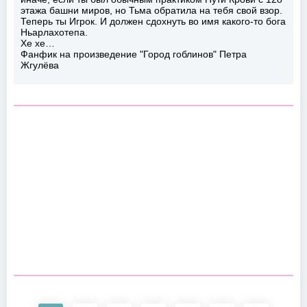
этажа башни миров, но Тьма обратила на тебя свой взор.
Теперь ты Игрок. И должен сдохнуть во имя какого-то бога
Ньарлахотепа.
Хе хе…
Фанфик на произведение "Город гоблинов" Петра
Жгулёва