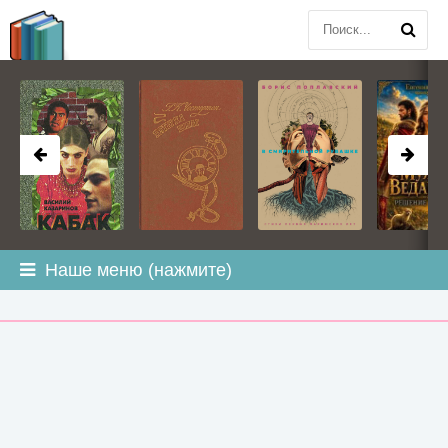
BOOK
PLANETA
.COM
Наше меню (нажмите)