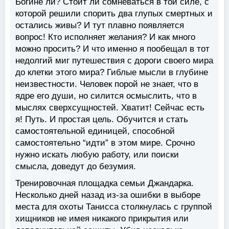
Богине ли? Стоит ли сомневаться в той силе, с
которой решили спорить два глупых смертных и
остались живы? И тут плавно появляется
вопрос! Кто исполняет желания? И как много
можно просить? И что именно я пообещал в тот
недолгий миг путешествия с дороги своего мира
до клетки этого мира? Гиблые мысли в глубине
неизвестности. Человек порой не знает, что в
ядре его души, но силится осмыслить, что в
мыслях сверхсущностей. Хватит! Сейчас есть
я! Путь. И простая цель. Обучится и стать
самостоятельной единицей, способной
самостоятельно “идти” в этом мире. Срочно
нужно искать любую работу, или поиски
смысла, доведут до безумия.
Тренировочная площадка семьи Джандарка.
Несколько дней назад из-за ошибки в выборе
места для охоты Танисса столкнулась с группой
хищников не имея никакого прикрытия или