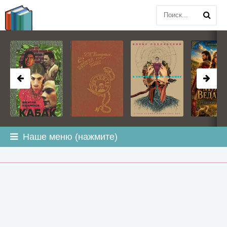
BOOK
PLANETA
.COM
Наше меню (нажмите)