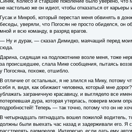
Синяк, Колесо и старшее поколение было уверено, что М
не настолько же он идиот, чтобы отказаться от карьеры
Гусак и Микроб, который перестал меня обвинять в дон
беседы, уверяли, что Погосян не просто обиделся, он о
мной и всю команду, в разряд врагов.
— Ну и дурак, — сказал Димидко, маячащий перед моим 
сюда.
Дарина, сидящая на подлокотнике возле меня, тоже нер
за происшедшее, слала Мике сообщения, пытаясь воззв
у Погосяна, похоже, отшибло.
В отличие от остальных, я не злился на Мику, потому чт
себя я, видя, как обижают человека, который мне дорог?
ублажать заграничную красавицу, и выглядело все имен
потерпевшая дура, которая утерлась, поверив моим оп
подробностей! Теперь — так точно, потому что он не хо
В четырнадцать пятнадцать вошел пожилой водитель, т
должны были выехать час назад и задерживали его. Я с
расстрелять дармоедов. Интересно, если дать ему авто