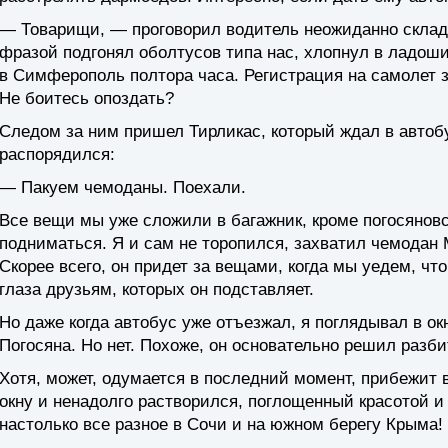
— Товарищи, — проговорил водитель неожиданно склад
фразой подгонял оболтусов типа нас, хлопнул в ладош
в Симферополь полтора часа. Регистрация на самолет з
Не боитесь опоздать?
Следом за ним пришел Тирликас, который ждал в автоб
распорядился:
— Пакуем чемоданы. Поехали.
Все вещи мы уже сложили в багажник, кроме погосянов
подниматься. Я и сам не торопился, захватил чемодан 
Скорее всего, он придет за вещами, когда мы уедем, чт
глаза друзьям, которых он подставляет.
Но даже когда автобус уже отъезжал, я поглядывал в ок
Погосяна. Но нет. Похоже, он основательно решил разби
Хотя, может, одумается в последний момент, прибежит в
окну и ненадолго растворился, поглощенный красотой и
настолько все разное в Сочи и на южном берегу Крыма!