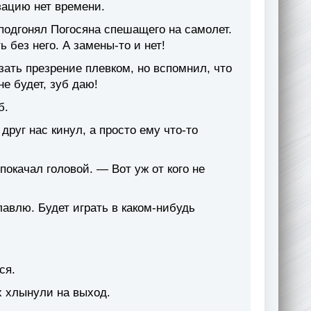
изацию нет времени.
подгонял Погосяна спешащего на самолет.
ь без него. А замены-то и нет!
зать презрение плевком, но вспомнил, что
е будет, зуб даю!
б.
руг нас кинул, а просто ему что-то
окачал головой. — Вот уж от кого не
влю. Будет играть в каком-нибудь
ся.
х хлынули на выход.