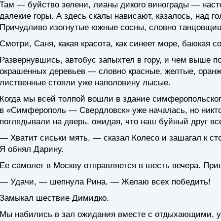
Там — буйство зелени, лианы дикого винограды — наст
далекие горы. А здесь скалы нависают, казалось, над г
Причудливо изогнутые южные сосны, словно танцовщиц
Смотри, Саня, какая красота, как синеет море, баюкая с
Развернувшись, автобус запыхтел в гору, и чем выше 
окрашенных деревьев — словно красные, желтые, оранж
лиственные стояли уже наполовину лысые.
Когда мы всей толпой вошли в здание симферопольског
в «Симферополь — Свердловск» уже началась, но никто
поглядывали на дверь, ожидая, что наш буйный друг вс
— Хватит сиськи мять, — сказал Колесо и зашагал к сто
Я обнял Дарину.
Ее самолет в Москву отправляется в шесть вечера. При
— Удачи, — шепнула Рина. — Желаю всех победить!
Замыкал шествие Димидко.
Мы набились в зал ожидания вместе с отдыхающими, у