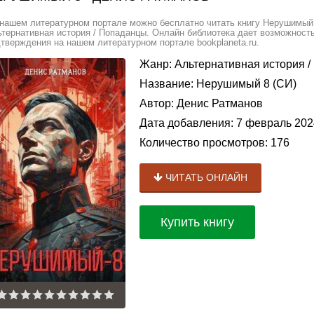
нашем литературном портале можно бесплатно читать книгу Нерушимый 
тернативная история / Попаданцы. Онлайн библиотека дает возможность
тверждения на нашем литературном портале bookplaneta.ru.
Жанр:
Альтернативная история
/
Название:
Нерушимый 8 (СИ)
Автор:
Денис Ратманов
Дата добавления:
7 февраль 202
Количество просмотров:
176
ЧИТАТЬ ОНЛАЙН
Купить книгу