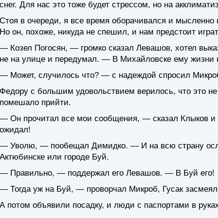
снег. Для нас это тоже будет стрессом, но на акклимат
Стоя в очереди, я все время оборачивался и мысленно 
Но он, похоже, никуда не спешил, и нам предстоит играт
— Козел Погосян, — громко сказал Левашов, хотел выка
не на улице и передумал. — В Михайловске ему жизни н
— Может, случилось что? — с надеждой спросил Микро
Федору с большим удовольствием верилось, что это не д
помешало прийти.
— Он прочитал все мои сообщения, — сказал Клыков и п
ожидал!
— Уволю, — пообещал Димидко. — И на всю страну осла
Актюбинске или городе Буй.
— Правильно, — поддержал его Левашов. — В Буй его!
— Тогда уж на Буй, — проворчал Микроб, Гусак засмеял
А потом объявили посадку, и люди с паспортами в рука