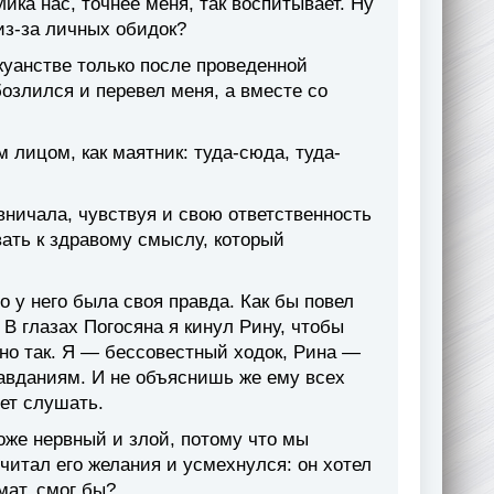
ика нас, точнее меня, так воспитывает. Ну
 из-за личных обидок?
жуанстве только после проведенной
бозлился и перевел меня, а вместе со
лицом, как маятник: туда-сюда, туда-
вничала, чувствуя и свою ответственность
ать к здравому смыслу, который
о у него была своя правда. Как бы повел
 В глазах Погосяна я кинул Рину, чтобы
но так. Я — бессовестный ходок, Рина —
равданиям. И не объяснишь же ему всех
чет слушать.
оже нервный и злой, потому что мы
читал его желания и усмехнулся: он хотел
мат, смог бы?