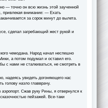
но — точно он всю жизнь этой заученной
и, привлекая внимание: — Ехать
аканчивается за сорок минут до вылета.
усе, сделал загребающий жест рукой и
ского чемодана. Народ начал неспешно
Мики, а потом подумал и оставил его.
обы с нами не сталкиваться, не смотреть в
но, надеясь увидеть догоняющего нас
ть голову назло главврачу.
 аэропорт. Сжав руку Рины, я отвернулся к
 сказочностью пейзажей. Все-таки