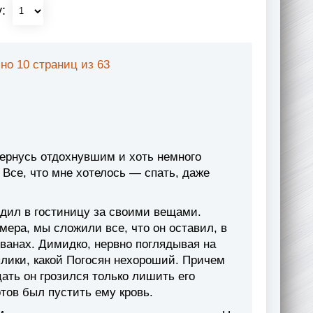
у:
но 10 страниц из 63
вернусь отдохнувшим и хоть немного
Все, что мне хотелось — спать, даже
одил в гостиницу за своими вещами.
мера, мы сложили все, что он оставил, в
иванах. Димидко, нервно поглядывая на
плики, какой Погосян нехороший. Причем
ать он грозился только лишить его
отов был пустить ему кровь.