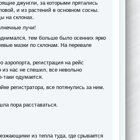
оящие джунгли, за которыми прятались
оловой, и из растений в основном сосны.
ы на склонах.
олнечные лучи!
поднимался, тем больше было осенних ярко
евые мазки по склонам. На перевале
о аэропорта, регистрация на рейс
 из нас не спешил, все невольно
е-таки одумается.
йке регистратора, все потянулись за ним.
шла пора расставаться.
езжающими из тепла туда, где срывается