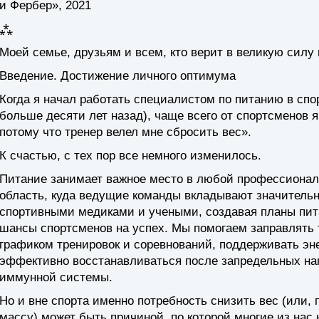
и Фербер», 2021
⁂
Моей семье, друзьям и всем, кто верит в великую силу
Введение. Достижение личного оптимума
Когда я начал работать специалистом по питанию в сп
больше десяти лет назад), чаще всего от спортсменов 
потому что тренер велел мне сбросить вес».
К счастью, с тех пор все немного изменилось.
Питание занимает важное место в любой профессионал
область, куда ведущие команды вкладывают значительн
спортивными медиками и учеными, создавая планы пи
шансы спортсменов на успех. Мы помогаем заправлять 
графиком тренировок и соревнований, поддерживать эне
эффективно восстанавливаться после запредельных наг
иммунной системы.
Но и вне спорта именно потребность снизить вес (или,
массу) может быть причиной, по которой многие из нас