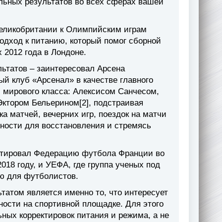
льных результатов во всех сферах вашей
Великобритании к Олимпийским играм
подход к питанию, который помог сборной
 2012 года в Лондоне.
ьтатов – заинтересовал Арсена
ный клуб «Арсенал» в качестве главного
и мирового класса: Алексисом Санчесом,
ктором Бельерином[2], подстраивая
а матчей, вечерних игр, поездок на матчи
ности для восстановления и стремясь
льтировал Федерацию футбола Франции во
018 году, и УЕФА, где группа ученых под
ю для футболистов.
татом является именно то, что интересует
ности на спортивной площадке. Для этого
ных корректировок питания и режима, а не