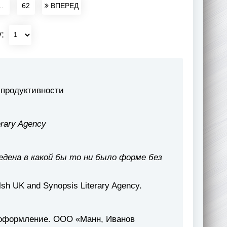
..
62
ВПЕРЕД
у:
 продуктивности
erary Agency
едена в какой бы то ни было форме без
alsh UK and Synopsis Literary Agency.
, оформление. ООО «Манн, Иванов