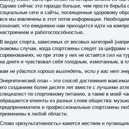
Однако сейчас это гораздо больше, чем просто борьба 
социальные сети и сайты, посвященные здоровому обра
все мы вовлечены в этот поток информации. Необходим
означает, что ежедневно нам приходится идти на компр
настроением и работоспособностью.
В видах спорта, зависимых от весовых категорий (напри
знакомы случаи, когда спортсмены следят за цифрами н
соревнованиях, но при этом у них не остается сил на ту
на диете и чувствовал себя голодным, измотанным, в п
вам не удастся хорошо выглядеть, если у вас нет эне
Энергетический план
– это способ достижения максимал
его созданием более десяти лет вместе с лучшими атл
специалист по спортивному питанию, а также в моей час
обращаются клиенты из разных слоев общества: музыка
предприниматели и профессиональные спортсмены люб
применимы в любой области.
Слово «результативность» кажется жестким и пугающим, н