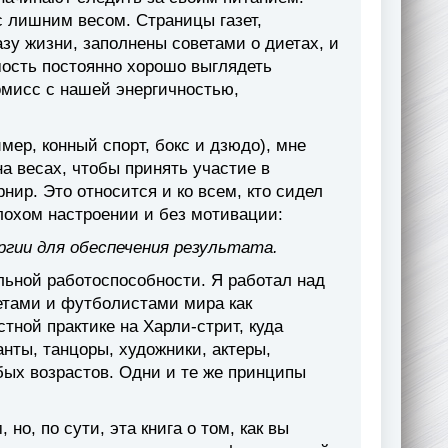
с лишним весом. Страницы газет,
зу жизни, заполнены советами о диетах, и
ость постоянно хорошо выглядеть
омисс с нашей энергичностью,
мер, конный спорт, бокс и дзюдо), мне
а весах, чтобы принять участие в
рнир. Это относится и ко всем, кто сидел
лохом настроении и без мотивации:
ргии для обеспечения результата.
ьной работоспособности. Я работал над
етами и футболистами мира как
тной практике на Харли-стрит, куда
нты, танцоры, художники, актеры,
ых возрастов. Одни и те же принципы
о, по сути, эта книга о том, как вы