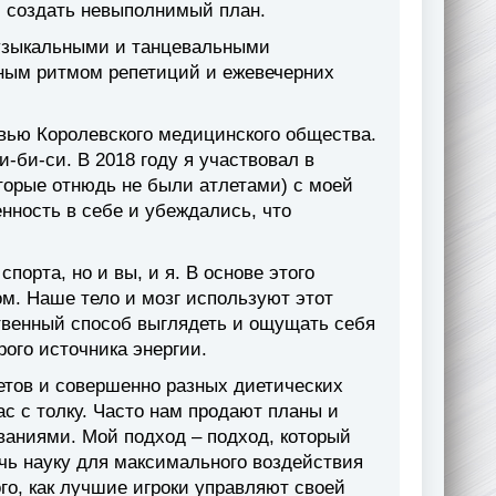
и создать невыполнимый план.
узыкальными и танцевальными
ьным ритмом репетиций и ежевечерних
вью Королевского медицинского общества.
и-би-си. В 2018 году я участвовал в
которые отнюдь не были атлетами) с моей
ность в себе и убеждались, что
порта, но и вы, и я. В основе этого
ом
. Наше тело и мозг используют этот
ственный способ выглядеть и ощущать себя
рого источника энергии.
етов и совершенно разных диетических
с с толку. Часто нам продают планы и
ваниями. Мой подход – подход, который
ечь науку для максимального воздействия
го, как лучшие игроки управляют своей