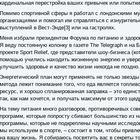
кардинальная перестройка ваших привычек или попытк
Помимо спортивной сферы я работал с лондонскими м
организациями и помогал им справляться с изнурител
выступлений в Вест-Энде[3] или на гастролях.
Меня избрали президентом Форума по питанию и здоро
Я веду постоянную колонку в газете The Telegraph и на Б
проекте Sport Relief, где представители шоу-бизнеса (
помощью учились находить жизненную энергию и уверен
улучшить здоровье и качество жизни никогда не поздно.
Энергетический план
могут применять не только звезды с
метода лежит понимание того, что
еда является топлив
ресурс, и хорошо спланированная заправка – это един
так, как нам хочется, и получать максимум от этого щед
На тему питания много разговоров, противоречивых сов
программ, которые попросту сбивают большинство из на
программы, которые не подкреплены научными исследо
мы используем в спорте, – состоит в том, чтобы привл
на вашу жизнь. Я собираюсь посвятить вас в секреты то