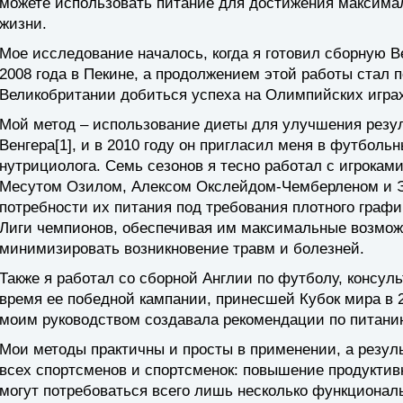
можете использовать питание для достижения максима
жизни.
Мое исследование началось, когда я готовил сборную 
2008 года в Пекине, а продолжением этой работы стал 
Великобритании добиться успеха на Олимпийских играх
Мой метод – использование диеты для улучшения резул
Венгера[1], и в 2010 году он пригласил меня в футболь
нутрициолога. Семь сезонов я тесно работал с игрокам
Месутом Озилом, Алексом Окслейдом-Чемберленом и Э
потребности их питания под требования плотного график
Лиги чемпионов, обеспечивая им максимальные возмож
минимизировать возникновение травм и болезней.
Также я работал со сборной Англии по футболу, консу
время ее победной кампании, принесшей Кубок мира в 2
моим руководством создавала рекомендации по питани
Мои методы практичны и просты в применении, а резуль
всех спортсменов и спортсменок: повышение продуктив
могут потребоваться всего лишь несколько функциональ