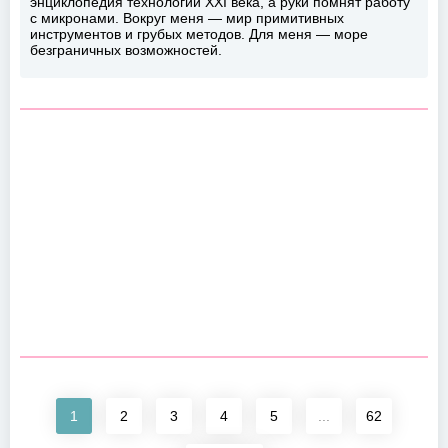
энциклопедия технологий XXI века, а руки помнят работу
с микронами. Вокруг меня — мир примитивных
инструментов и грубых методов. Для меня — море
безграничных возможностей.
1
2
3
4
5
...
62