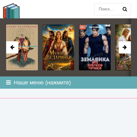
BOOK
PLANETA
.COM
Наше меню (нажмите)