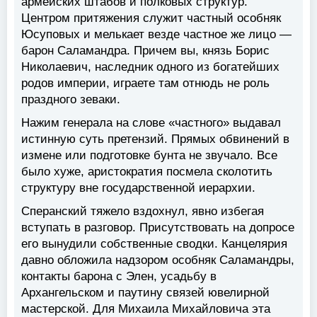
армейских штабов и полковых структур.
Центром притяжения служит частный особняк
Юсуповых и мелькает везде частное же лицо —
барон Саламандра. Причем вы, князь Борис
Николаевич, наследник одного из богатейших
родов империи, играете там отнюдь не роль
праздного зеваки.
Нажим генерала на слове «частного» выдавал
истинную суть претензий. Прямых обвинений в
измене или подготовке бунта не звучало. Все
было хуже, аристократия посмела сколотить
структуру вне государственной иерархии.
Сперанский тяжело вздохнул, явно избегая
вступать в разговор. Присутствовать на допросе
его вынудили собственные сводки. Канцелярия
давно обложила надзором особняк Саламандры,
контакты барона с Элен, усадьбу в
Архангельском и паутину связей ювелирной
мастерской. Для Михаила Михайловича эта