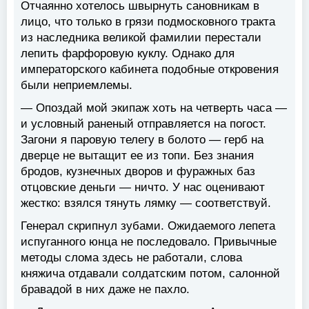
Отчаянно хотелось швырнуть сановникам в
лицо, что только в грязи подмосковного тракта
из наследника великой фамилии перестали
лепить фарфоровую куклу. Однако для
императорского кабинета подобные откровения
были неприемлемы.
— Опоздай мой экипаж хоть на четверть часа —
и условный раненый отправляется на погост.
Загони я паровую телегу в болото — герб на
дверце не вытащит ее из топи. Без знания
бродов, кузнечных дворов и фуражных баз
отцовские деньги — ничто. У нас оценивают
жестко: взялся тянуть лямку — соответствуй.
Генерал скрипнул зубами. Ожидаемого лепета
испуганного юнца не последовало. Привычные
методы слома здесь не работали, слова
княжича отдавали солдатским потом, салонной
бравадой в них даже не пахло.