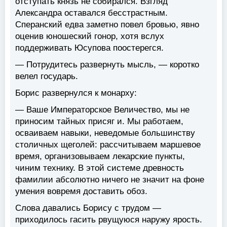
отступать князь не собирался. Взгляд
Александра оставался бесстрастным.
Сперанский едва заметно повел бровью, явно
оценив юношеский гонор, хотя вслух
поддерживать Юсупова поостерегся.
— Потрудитесь развернуть мысль, — коротко
велел государь.
Борис развернулся к монарху:
— Ваше Императорское Величество, мы не
приносим тайных присяг и. Мы работаем,
осваиваем навыки, неведомые большинству
столичных щеголей: рассчитываем маршевое
время, организовываем лекарские пункты,
чиним технику. В этой системе древность
фамилии абсолютно ничего не значит на фоне
умения вовремя доставить обоз.
Слова давались Борису с трудом —
приходилось гасить рвущуюся наружу ярость.