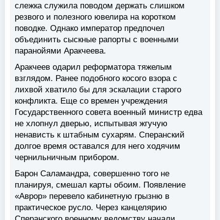
слежка служила поводом держать слишком
резвого и полезного ювелира на коротком
поводке. Однако император предпочел
объединить сыскные рапорты с военными
паранойями Аракчеева.
Аракчеев одарил реформатора тяжелым
взглядом. Ранее подобного косого взора с
лихвой хватило бы для эскалации старого
конфликта. Еще со времен учреждения
Государственного совета военный министр едва
не хлопнул дверью, испытывая жгучую
ненависть к штабным сухарям. Сперанский
долгое время оставался для него ходячим
чернильничным прибором.
Барон Саламандра, совершенно того не
планируя, смешал карты обоим. Появление
«Аврор» перевело кабинетную грызню в
практическое русло. Через канцелярию
Сперанского военному ведомству начали