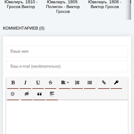
Ювелиръ. 1810 -
Ювелиръ. 1809.
Ювелиръ. 1808 -
Ю
Гросов Виктор
Полигон - Виктор
Виктор Гросов
Гросов
КОММЕНТАРИЕВ (0)
ПОЛУЖИРНЫЙ
КУРСИВ
ПОДЧЕРКНУТЫЙ
ЗАЧЕРКНУТЫЙ
ВЫРАВНИВАНИЕ
НУМЕРОВАННЫЙ СПИСОК
МАРКИРОВАННЫЙ СП
ВСТАВИТЬ ССЫ
ВСТАВИТ
ВСТАВИТЬ СМАЙЛИК
ВСТАВКА СКРЫТОГО ТЕКСТА
ВСТАВКА ЦИТАТЫ
ВСТАВКА СПОЙЛЕРА