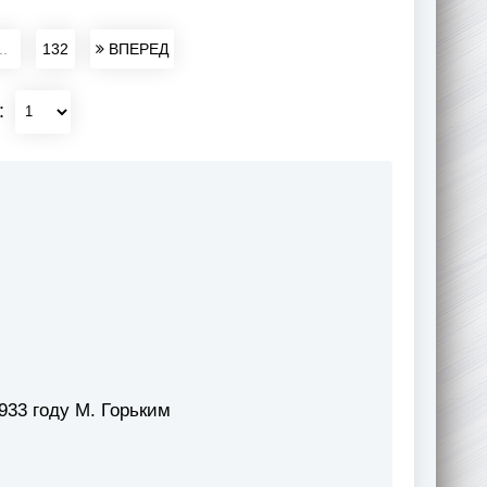
..
132
ВПЕРЕД
:
933 году М. Горьким