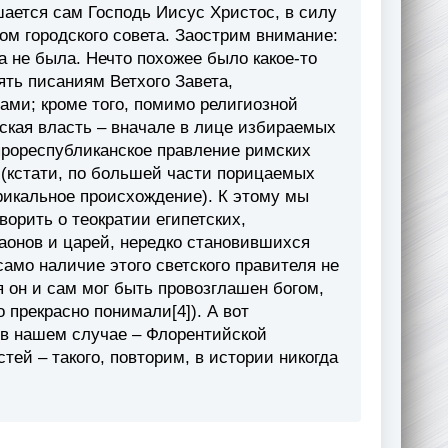
шается сам Господь Иисус Христос, в силу
м городского совета. Заострим внимание:
а не была. Нечто похожее было какое-то
ять писаниям Ветхого Завета,
ами; кроме того, помимо религиозной
ская власть – вначале в лице избираемых
 прореспубликанское правление римских
 (кстати, по большей части порицаемых
рикальное происхождение). К этому мы
ворить о теократии египетских,
аонов и царей, нередко становившихся
само наличие этого светского правителя не
я он и сам мог быть провозглашен богом,
о прекрасно понимали[4]). А вот
 (в нашем случае – Флорентийской
тей – такого, повторим, в истории никогда