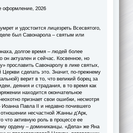
е оформление, 2026
 умрет и удостоится лицезреть Всесвятого,
 деле был Савонарола – святым или
онаха, долгое время – людей более
о он актуален и сейчас. Косвенное, но
у» прославить Савонаролу в лике святых,
й Церкви сделать это. Значит, по-прежнему
льной) верит в то, что великий борец за
деи, деяния и страдания, в то время как
поряжении находится окончательное
 неохотно признает свои ошибки, несмотря
 Иоанна Павла II и недавно почившего
в отношении несчастной Жанны д'Арк,
о что активную роль в процессе ее
му ордену – доминиканцы. «Дела» же Яна