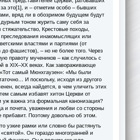
 иных представителей Церкви, ратовавших
за это[1], и – отметим особо – бывших
ами, вряд ли в обозримом будущем будут
 дурным тоном журить саму себя за
и стяжательство, Крестовые походы,
ие преследования инакомыслящих или
светскими властями и партиями (от
до фашистов), – но не более того. Через
ую правоту мучеников – как случилось с
ой в XIX–XX веках. Как завораживающе
 «Тот самый Мюнхгаузен»: «Мы были
таточно… И поскольку, исходя из другого
енен, всегда найдется, в чем уличить этих
и тем самым избавят хитон Церкви от
и уж важна эта формальная канонизация?
да и почета, уважения и любви со стороны
не прибавит. Поэтому довольно об этом.
-то узкие рамки или словно бы растянуть
«святой». Он гораздо многогранней и