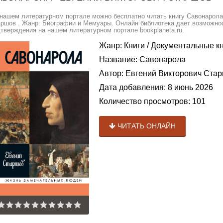
нашем литературном портале можно бесплатно читать книгу Савонарола
ршов . Жанр: Биографии и Мемуары. Онлайн библиотека дает возможнос
тверждения на нашем литературном портале bookplaneta.ru.
Жанр:
Книги
/
Документальные к
Название:
Савонарола
Автор:
Евгений Викторович Ста
Дата добавления:
8 июнь 2026
Количество просмотров:
101
ЧИТАТЬ ОНЛАЙН