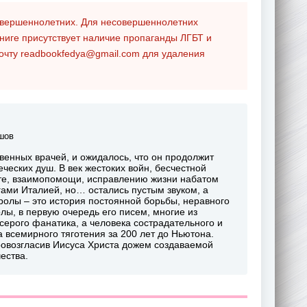
совершеннолетних. Для несовершеннолетних
ниге присутствует наличие пропаганды ЛГБТ и
почту
readbookfedya@gmail.com
для удаления
шов
енных врачей, и ожидалось, что он продолжит
еческих душ. В век жестоких войн, бесчестной
оте, взаимопомощи, исправлению жизни набатом
ами Италией, но… остались пустым звуком, а
ролы – это история постоянной борьбы, неравного
лы, в первую очередь его писем, многие из
серого фанатика, а человека сострадательного и
 всемирного тяготения за 200 лет до Ньютона.
ровозгласив Иисуса Христа дожем создаваемой
ества.