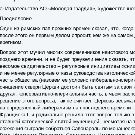
© Издательство АО «Молодая гвардия», художественно
Предисловие
Один из римских пап прежних времен сказал, что, когда
после этого он первым делом спросит, кем же на самом
еретиком.
Вопрос этот мучил многих современников неистового м
позднего времени, и не будет преувеличения сказать, чт
весомое свидетельство – регулярные инициативы «сниз
и не менее регулярные отказы руководства католическо
часть общества (назовем ее условно либерально-клерика
очищение скверн Церкви достоин быть святым за свои и
другая, консервативно-клерикальная часть, в чьем рас
решение этого вопроса, так не считает. Церковь весьма
на определенный либерализм пап последнего времени –
Франциска I, и радикально решила этот вопрос только 
ставшей католической святой-мученицей, несмотря на т
сожжения сыграли собраться Савонаролы по монашеско