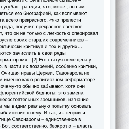
ый фанатик. Он в полном смысле –
сугубая трагедия, что, может, он сам
няться его биографией, как всплывают
а всего прекрасного, «яко прелести
 рода, получил прекрасное светское
т, что он не только с легкостью оперировал
русле своих старших современников –
ектически критикуя и тех и других…
ются зачислить в свои ряды
форматором»…[2] Его статуя помещена у
 в части их воззрений, особенно критики,
? Очищая нравы Церкви, Савонарола не
ем именно как о религиозном реформаторе
почему-то обычно забывают, хотя они
флорентийской бедноты: это замена
 несостоятельных заемщиков, изгнание
ом мы видим реальную попытку основать
иближение к нему. И так, из теории и
етище Савонаролы – единственное в
 Бог, соответственно, θεοκρατία – власть