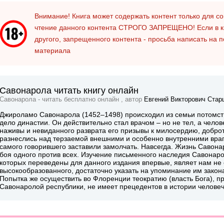
Внимание! Книга может содержать контент только для 
чтение данного контента
СТРОГО ЗАПРЕЩЕНО!
Если в к
другого, запрещенного контента - просьба написать на 
материала
Савонарола читать книгу онлайн
Савонарола - читать бесплатно онлайн , автор
Евгений Викторович Стар
Джироламо Савонарола (1452–1498) происходил из семьи потомств
дело династии. Он действительно стал врачом – но не тел, а челов
наживы и невиданного разврата его призывы к милосердию, добр
разнеслись над терзаемой внешними и особенно внутренними враг
самого говорившего заставили замолчать. Навсегда. Жизнь Савона
боя одного против всех. Изучение письменного наследия Савонаро
которых переведены для данного издания впервые, являет нам не 
высокообразованного, достаточно указать на упоминание им закона
Попытка же осуществить во Флоренции теократию (власть Бога), п
Савонаролой республики, не имеет прецедентов в истории человеч