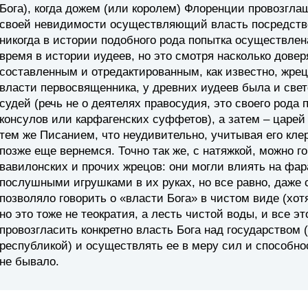
Бога), когда дожем (или королем) Флоренции провозгла
своей невидимости осуществляющий власть посредство
никогда в истории подобного рода попытка осуществлен
время в истории иудеев, но это смотря насколько довер
составленным и отредактированным, как известно, жрец
власти первосвященника, у древних иудеев была и свет
судей (речь не о деятелях правосудия, это своего рода
консулов или карфагенских суффетов), а затем – царей
тем же Писанием, что неудивительно, учитывая его кле
позже еще вернемся. Точно так же, с натяжкой, можно го
вавилонских и прочих жрецов: они могли влиять на фар
послушными игрушками в их руках, но все равно, даже 
позволяло говорить о «власти Бога» в чистом виде (хот
но это тоже не теократия, а лесть чистой воды, и все эт
провозгласить конкретно власть Бога над государством
республикой) и осуществлять ее в меру сил и способнос
не бывало.