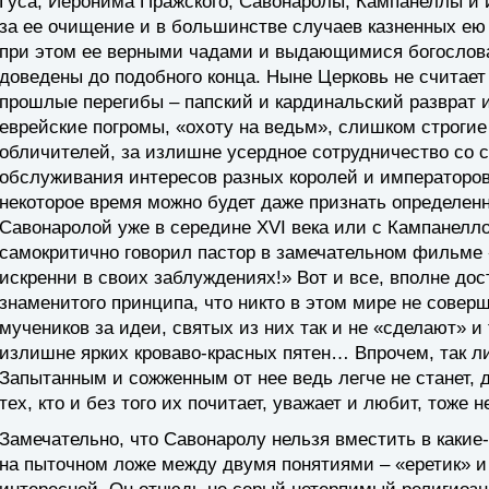
Гуса, Иеронима Пражского, Савонаролы, Кампанеллы и
за ее очищение и в большинстве случаев казненных ею 
при этом ее верными чадами и выдающимися богослов
доведены до подобного конца. Ныне Церковь не считает
прошлые перегибы – папский и кардинальский разврат 
еврейские погромы, «охоту на ведьм», слишком строг
обличителей, за излишне усердное сотрудничество со 
обслуживания интересов разных королей и императоров 
некоторое время можно будет даже признать определенн
Савонаролой уже в середине XVI века или с Кампанелл
самокритично говорил пастор в замечательном фильме
искренни в своих заблуждениях!» Вот и все, вполне дос
знаменитого принципа, что никто в этом мире не соверш
мучеников за идеи, святых из них так и не «сделают» 
излишне ярких кроваво-красных пятен… Впрочем, так л
Запытанным и сожженным от нее ведь легче не станет, 
тех, кто и без того их почитает, уважает и любит, тоже 
Замечательно, что Савонаролу нельзя вместить в какие
на пыточном ложе между двумя понятиями – «еретик» и 