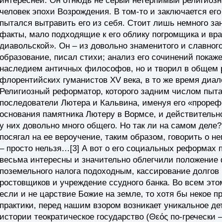
интересней. Он отнюдь не серый нетерпимый религиозн
человек эпохи Возрождения. В том-то и заключается его 
пытался вытравить его из себя. Стоит лишь немного за
факты, мало подходящие к его облику погромщика и враг
диавольской». Он – из довольно знаменитого и славного
образование, писал стихи; анализ его сочинений покаже
наследием античных философов, но и творил в общем 
флорентийских гуманистов XV века, в то же время диал
Религиозный реформатор, которого задним числом пыта
последователи Лютера и Кальвина, именуя его «проре
основания памятника Лютеру в Вормсе, и действительно,
у них довольно много общего. Но так ли на самом деле
посягал на ее вероучение, таким образом, говорить о н
– просто нельзя…[3] А вот о его социальных реформах 
весьма интересны и значительно облегчили положение 
поземельного налога подоходным, кассирование долгов
ростовщиков и учреждение ссудного банка. Во всем эт
если и не царствие Божие на земле, то хотя бы некое пр
практики, перед нашим взором возникает уникальное д
истории теократическое государство (Θεός по-гречески –