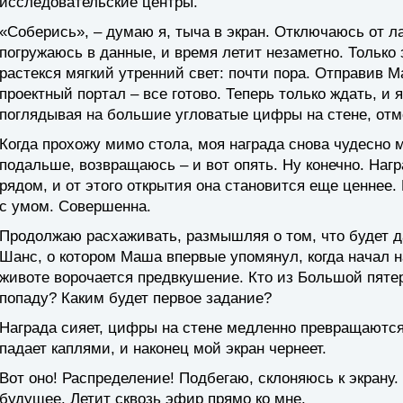
исследовательские центры.
«Соберись», – думаю я, тыча в экран. Отключаюсь от л
погружаюсь в данные, и время летит незаметно. Только 
растекся мягкий утренний свет: почти пора. Отправив 
проектный портал – все готово. Теперь только ждать, 
поглядывая на большие угловатые цифры на стене, от
Когда прохожу мимо стола, моя награда снова чудесно м
подальше, возвращаюсь – и вот опять. Ну конечно. Нагр
рядом, и от этого открытия она становится еще ценнее.
с умом. Совершенна.
Продолжаю расхаживать, размышляя о том, что будет да
Шанс, о котором Маша впервые упомянул, когда начал н
животе ворочается предвкушение. Кто из Большой пятер
попаду? Каким будет первое задание?
Награда сияет, цифры на стене медленно превращаются
падает каплями, и наконец мой экран чернеет.
Вот оно! Распределение! Подбегаю, склоняюсь к экрану. 
будущее. Летит сквозь эфир прямо ко мне.