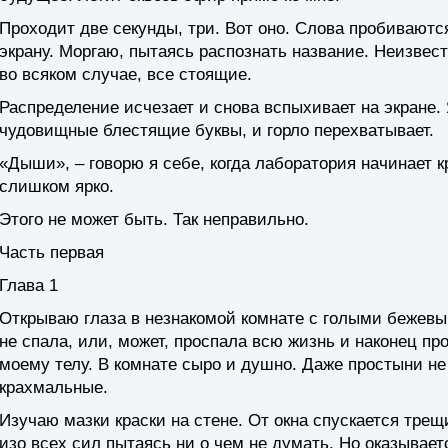
Проходит две секунды, три. Вот оно. Слова пробиваютс
экрану. Моргаю, пытаясь распознать название. Неизвест
во всяком случае, все стоящие.
Распределение исчезает и снова вспыхивает на экране.
чудовищные блестящие буквы, и горло перехватывает.
«Дыши», – говорю я себе, когда лаборатория начинает 
слишком ярко.
Этого не может быть. Так неправильно.
Часть первая
Глава 1
Открываю глаза в незнакомой комнате с голыми бежевым
не спала, или, может, проспала всю жизнь и наконец п
моему телу. В комнате сыро и душно. Даже простыни не т
крахмальные.
Изучаю мазки краски на стене. От окна спускается трещи
изо всех сил пытаясь ни о чем не думать. Но оказывает