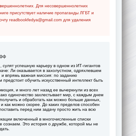
совершеннолетних. Для несовершеннолетних
ниге присутствует наличие пропаганды ЛГБТ и
почту
readbookfedya@gmail.com
для удаления
офф
, сулят успешную карьеру в одном из ИТ-гигантов
наче: Ли оказывается в захолустном, одряхлевшем
, и впрямь важная миссия: по заданию
м предстоит обучить искусственный интеллект быть
моция, и много лет назад ее вычеркнули из всех
нако одиночество захлестывает мир, с каждым днем
 получить и обработать как можно больше данных,
 и как можно скорее. До каких пределов способен
поставить перед ним задачу просто жить на всю
кации включенный в многочисленные списки
е сознаем. Это история о дружбе, которой мы не
дать.