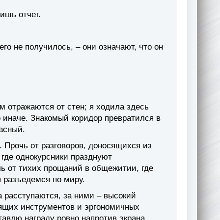
ишь отчет.
го не получилось, – они означают, что он
м отражаются от стен; я ходила здесь
о иначе. Знакомый коридор превратился в
асный.
. Прочь от разговоров, доносящихся из
 где однокурсники празднуют
чь от тихих прощаний в общежитии, где
 разъедемся по миру.
а расступаются, за ними – высокий
ящих инструментов и эргономичных
ставлю награду ровно напротив экрана.