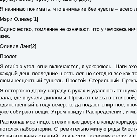
Я начинаю понимать, что внимание без чувств – всего л
Мэри Оливер[1]
Одиночество, томление не означают, что у человека ниче
жив.
Оливия Лэнг[2]
Пролог
Я огибаю угол, огни включаются, я ускоряюсь. Шаги эхо
каждый день последние шесть лет, но сегодня все как-т
люминесцентный туннель. Простой. Стерильный. Прекр
Я осторожно держу награду в руках и удаляюсь от шума
зала, где вручали дипломы. Прочь от смеха в столовой,
единственный в году вечер, когда подают спиртное, про
уже собирают вещи. Утром придут Распределения, и мы
Распознав мое лицо, стеклянные двери в конце коридор
потолок лаборатории. Стремительно миную ряды блест
испытательных станций, иду в угол, к своему столу, и 