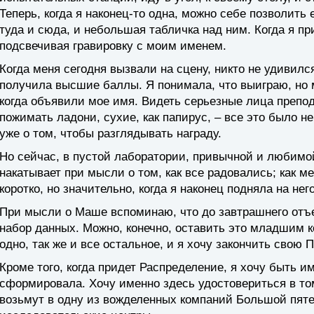
Теперь, когда я наконец-то одна, можно себе позволить
туда и сюда, и небольшая табличка над ним. Когда я пр
подсвечивая гравировку с моим именем.
Когда меня сегодня вызвали на сцену, никто не удивилс
получила высшие баллы. Я понимала, что выиграю, но 
когда объявили мое имя. Видеть серьезные лица препо
пожимать ладони, сухие, как папирус, – все это было н
уже о том, чтобы разглядывать награду.
Но сейчас, в пустой лаборатории, привычной и любимой
накатывает при мысли о том, как все радовались; как 
коротко, но значительно, когда я наконец подняла на него
При мысли о Маше вспоминаю, что до завтрашнего отъ
набор данных. Можно, конечно, оставить это младшим к
одно, так же и все остальное, и я хочу закончить свою 
Кроме того, когда придет Распределение, я хочу быть им
сформировала. Хочу именно здесь удостовериться в том
возьмут в одну из вожделенных компаний Большой пяте