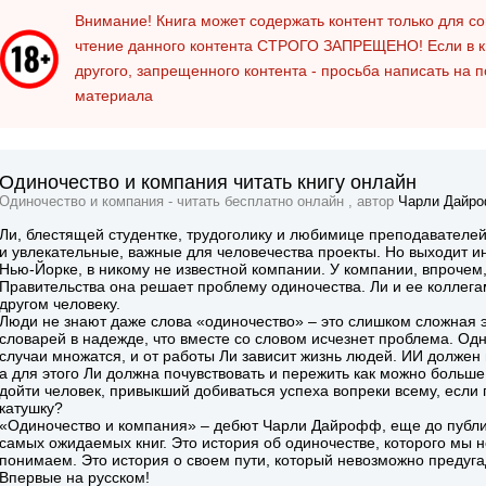
Внимание! Книга может содержать контент только для 
чтение данного контента
СТРОГО ЗАПРЕЩЕНО!
Если в к
другого, запрещенного контента - просьба написать на 
материала
Одиночество и компания читать книгу онлайн
Одиночество и компания - читать бесплатно онлайн , автор
Чарли Дайр
Ли, блестящей студентке, трудоголику и любимице преподавателей
и увлекательные, важные для человечества проекты. Но выходит и
Нью-Йорке, в никому не известной компании. У компании, впрочем
Правительства она решает проблему одиночества. Ли и ее коллега
другом человеку.
Люди не знают даже слова «одиночество» – это слишком сложная э
словарей в надежде, что вместе со словом исчезнет проблема. Од
случаи множатся, и от работы Ли зависит жизнь людей. ИИ должен
а для этого Ли должна почувствовать и пережить как можно больше
дойти человек, привыкший добиваться успеха вопреки всему, если 
катушку?
«Одиночество и компания» – дебют Чарли Дайрофф, еще до публи
самых ожидаемых книг. Это история об одиночестве, которого мы н
понимаем. Это история о своем пути, который невозможно предуга
Впервые на русском!