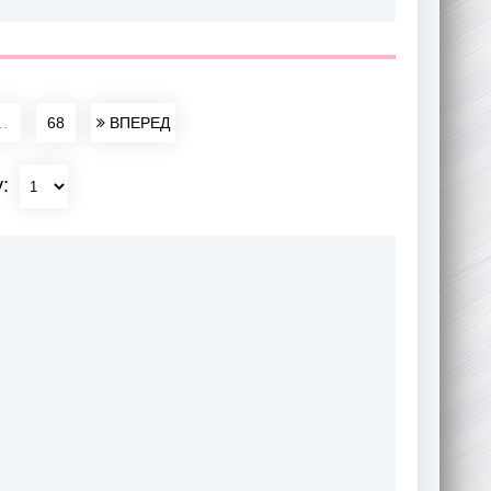
..
68
ВПЕРЕД
у: