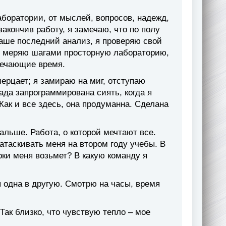
аборатории, от мыслей, вопросов, надежд,
закончив работу, я замечаю, что по полу
Маше последний анализ, я проверяю свой
и я меряю шагами просторную лабораторию,
мечающие время.
ерцает; я замираю на миг, отступаю
ада запрограммирована сиять, когда я
 Как и все здесь, она продуманна. Сделана
льше. Работа, о которой мечтают все.
атаскивать меня на втором году учебы. В
ки меня возьмет? В какую команду я
 одна в другую. Смотрю на часы, время
Так близко, что чувствую тепло – мое