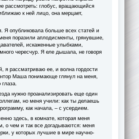
 ее рассмотреть: глобус, вращающийся
иближаю к ней лицо, она мерцает,
я. Я опубликовала больше всех статей и
меня поразили аплодисменты, грянувшие,
давателей, искаженные улыбками,
емного чересчур. Я еле дышала, не говоря
, я рассматриваю ее, и волна гордости
ментор Маша понимающе глянул на меня,
 глаза.
езда нужно проанализировать еще один
оллегам, но меня учили: как ты делаешь
Программу, как начала, – с усердием.
енно здесь, в комнате, которая меня
, о чем и так все догадываются: меня
рки, у которых лучшие в мире научно-