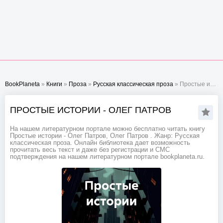
BookPlaneta
»
Книги
»
Проза
»
Русская классическая проза
» Простые истории - Олег Патров
ПРОСТЫЕ ИСТОРИИ - ОЛЕГ ПАТРОВ
На нашем литературном портале можно бесплатно читать книгу
Простые истории - Олег Патров, Олег Патров . Жанр: Русская
классическая проза. Онлайн библиотека дает возможность
прочитать весь текст и даже без регистрации и СМС
подтверждения на нашем литературном портале bookplaneta.ru.