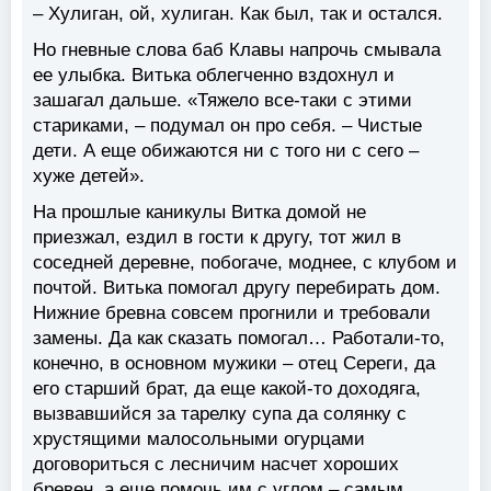
– Хулиган, ой, хулиган. Как был, так и остался.
Но гневные слова баб Клавы напрочь смывала
ее улыбка. Витька облегченно вздохнул и
зашагал дальше. «Тяжело все-таки с этими
стариками, – подумал он про себя. – Чистые
дети. А еще обижаются ни с того ни с сего –
хуже детей».
На прошлые каникулы Витка домой не
приезжал, ездил в гости к другу, тот жил в
соседней деревне, побогаче, моднее, с клубом и
почтой. Витька помогал другу перебирать дом.
Нижние бревна совсем прогнили и требовали
замены. Да как сказать помогал… Работали-то,
конечно, в основном мужики – отец Сереги, да
его старший брат, да еще какой-то доходяга,
вызвавшийся за тарелку супа да солянку с
хрустящими малосольными огурцами
договориться с лесничим насчет хороших
бревен, а еще помочь им с углом – самым