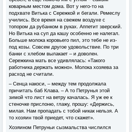
коварным местом дома. Вот у него-то на
подхвате Витька с Сережкой и бегали. Ремеслу
учились. Все время на свежем воздухе с
топором да рубанком в руках. Аппетит зверский.
Но Витька на суп да кашу особенно не налегал.
Больше молока коровьего пил, это тебе не из-
под козы. Совсем другое удовольствие. По три
банки с хлебом вылакает – и доволен.
Сережкина мать все удивлялась: «Такого
работника держать можно». Молока хозяева за
расход не считали.
– Сенца накоси, – между тем продолжала
причитать баб Клава. – А то Петрунья этой
зимой что лист на ветру качалась. Я уж ее к
стеночке прислоню, глажу, прошу: «Держись,
милая. Нам пропадать с тобой никак нельзя. А
то хозяин твой приедет, что скажет».
Хозяином Петруньи сызмальства числился