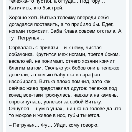
тележка-то пустая, а оттуда… Под гору…
Катились, кто быстрей.
Хорошо хоть Витька тележку впереди себя
догадался поставить, а то прибило бы. Едет,
ногами тормозит. Баба Клава совсем отстала. А
тут Петрунья…
Сорвалась с привязи – и к нему, чистая
собачонка. Крутится меж ногами, трется боком,
весело ей, не понимает, отчего хозяин кричит
благим матом. Сколько уж бобов они в тележке
довезли, а сколько бабушка в сарафан
насобирала, Витька плохо помнил, зато как
сейчас живо представлял другое: тележка под
конец все-таки грохнулась, наехала на камень,
опрокинулась, увлекая за собой Витьку.
Очнулся – шум в ушах, шишка на голове да что-
то мокрое и живое в нос, губы тычется.
– Петрунья… Фу… Уйди, кому говорю.