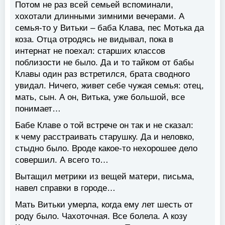
Потом не раз всей семьей вспоминали,
хохотали длинными зимними вечерами. А
семья-то у Витьки – баба Клава, пес Мотька да
коза. Отца отродясь не видывал, пока в
интернат не поехал: старших классов
поблизости не было. Да и то тайком от бабы
Клавы один раз встретился, брата сводного
увидал. Ничего, живет себе чужая семья: отец,
мать, сын. А он, Витька, уже большой, все
понимает…
Бабе Клаве о той встрече он так и не сказал:
к чему расстраивать старушку. Да и неловко,
стыдно было. Вроде какое-то нехорошее дело
совершил. А всего то…
Вытащил метрики из вещей матери, письма,
навел справки в городе…
Мать Витьки умерла, когда ему лет шесть от
роду было. Чахоточная. Все болела. А козу