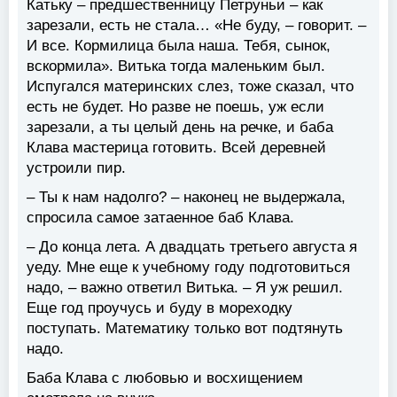
Катьку – предшественницу Петруньи – как
зарезали, есть не стала… «Не буду, – говорит. –
И все. Кормилица была наша. Тебя, сынок,
вскормила». Витька тогда маленьким был.
Испугался материнских слез, тоже сказал, что
есть не будет. Но разве не поешь, уж если
зарезали, а ты целый день на речке, и баба
Клава мастерица готовить. Всей деревней
устроили пир.
– Ты к нам надолго? – наконец не выдержала,
спросила самое затаенное баб Клава.
– До конца лета. А двадцать третьего августа я
уеду. Мне еще к учебному году подготовиться
надо, – важно ответил Витька. – Я уж решил.
Еще год проучусь и буду в мореходку
поступать. Математику только вот подтянуть
надо.
Баба Клава с любовью и восхищением