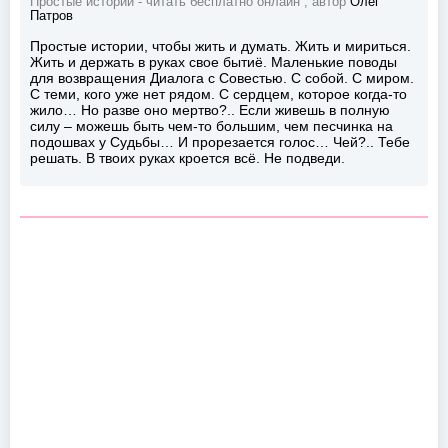
Простые истории - читать бесплатно онлайн , автор
Олег
Патров
Простые истории, чтобы жить и думать. Жить и мириться.
Жить и держать в руках свое бытиё. Маленькие поводы
для возвращения Диалога с Совестью. С собой. С миром.
С теми, кого уже нет рядом. С сердцем, которое когда-то
жило… Но разве оно мертво?.. Если живешь в полную
силу – можешь быть чем-то большим, чем песчинка на
подошвах у Судьбы… И прорезается голос… Чей?.. Тебе
решать. В твоих руках кроется всё. Не подведи.