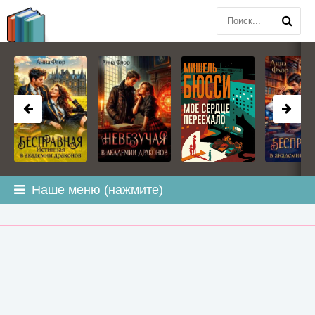
BOOK
PLANETA
.COM
Наше меню (нажмите)