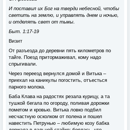
И поставил их Бог на тверди небесной, чтобы
светить на землю, и управлять днем и ночью,
и отделять свет от тьмы.
Быт. 1:17-19
Визит
От разъезда до деревни пять километров по
тайге. Поезд притормаживал, кому надо
спрыгивали.
Через переезд вернулся домой и Витька –
приехал на каникулы погостить, отъесться
парного молока.
Баба Клава на радостях резала курицу, а та
тушкой бегала по огороду, поливая дорожки
пометом и кровью. Витька ловко подбил
несчастную осколком от полена и пошел
навестить Петрунью – любимую козу бабка
держала в дальней стайке: боялась, что