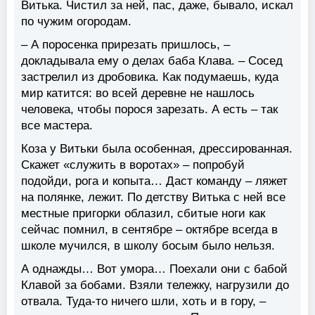
Витька. Чистил за ней, пас, даже, бывало, искал
по чужим огородам.
– А поросенка прирезать пришлось, –
докладывала ему о делах баба Клава. – Сосед
застрелил из дробовика. Как подумаешь, куда
мир катится: во всей деревне не нашлось
человека, чтобы порося зарезать. А есть – так
все мастера.
Коза у Витьки была особенная, дрессированная.
Скажет «служить в воротах» – попробуй
подойди, рога и копыта… Даст команду – ляжет
на полянке, лежит. По детству Витька с ней все
местные пригорки облазил, сбитые ноги как
сейчас помнил, в сентябре – октябре всегда в
школе мучился, в школу босым было нельзя.
А однажды… Вот умора… Поехали они с бабой
Клавой за бобами. Взяли тележку, нагрузили до
отвала. Туда-то ничего шли, хоть и в гору, –