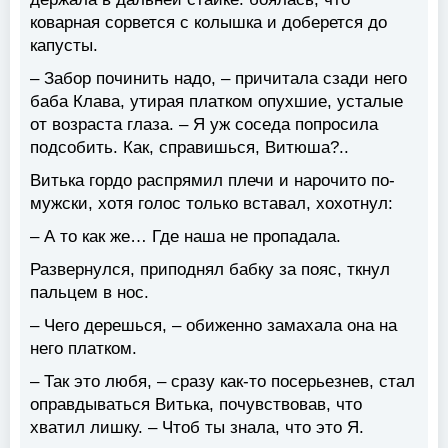
коварная сорвется с колышка и доберется до
капусты.
– Забор починить надо, – причитала сзади него
баба Клава, утирая платком опухшие, усталые
от возраста глаза. – Я уж соседа попросила
подсобить. Как, справишься, Витюша?..
Витька гордо распрямил плечи и нарочито по-
мужски, хотя голос только вставал, хохотнул:
– А то как же… Где наша не пропадала.
Развернулся, приподнял бабку за пояс, ткнул
пальцем в нос.
– Чего дерешься, – обиженно замахала она на
него платком.
– Так это любя, – сразу как-то посерьезнев, стал
оправдываться Витька, почувствовав, что
хватил лишку. – Чтоб ты знала, что это Я.