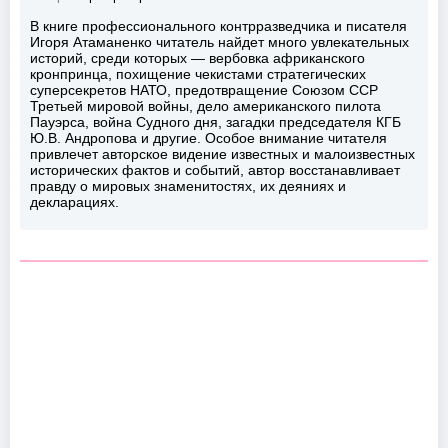
В книге профессионального контрразведчика и писателя
Игоря Атаманенко читатель найдет много увлекательных
историй, среди которых — вербовка африканского
кронпринца, похищение чекистами стратегических
суперсекретов НАТО, предотвращение Союзом ССР
Третьей мировой войны, дело американского пилота
Пауэрса, война Судного дня, загадки председателя КГБ
Ю.В. Андропова и другие. Особое внимание читателя
привлечет авторское видение известных и малоизвестных
исторических фактов и событий, автор восстанавливает
правду о мировых знаменитостях, их деяниях и
декларациях.