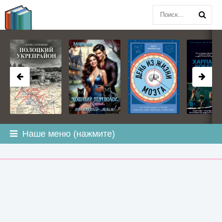
BOOK
PLANETA
.COM
Наше меню (нажмите)