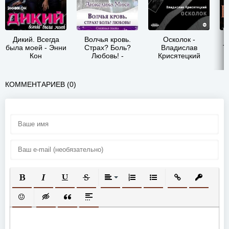
Дикий. Всегда
Волчья кровь.
Осколок -
была моей - Энни
Страх? Боль?
Владислав
Т
Кон
Любовь! -
Крисятецкий
Анжелика Мики
КОММЕНТАРИЕВ (0)
ПОЛУЖИРНЫЙ
КУРСИВ
ПОДЧЕРКНУТЫЙ
ЗАЧЕРКНУТЫЙ
ВЫРАВНИВАНИЕ
НУМЕРОВАННЫЙ СПИСОК
МАРКИРОВАННЫЙ СП
ВСТАВИТЬ ССЫ
ВСТАВИТ
ВСТАВИТЬ СМАЙЛИК
ВСТАВКА СКРЫТОГО ТЕКСТА
ВСТАВКА ЦИТАТЫ
ВСТАВКА СПОЙЛЕРА