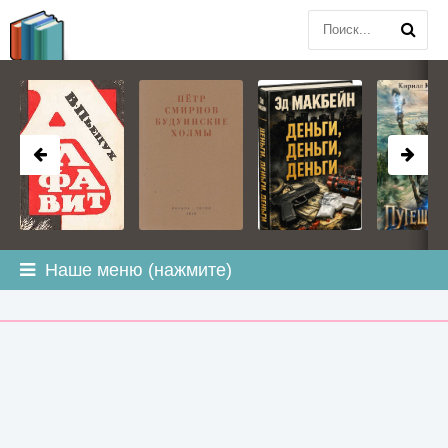
BOOK
PLANETA
.COM
Наше меню (нажмите)