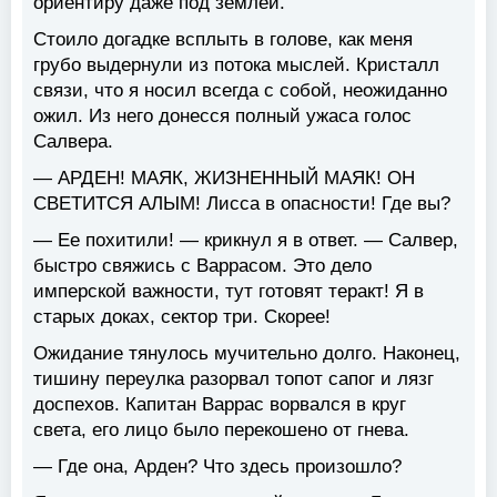
ориентиру даже под землей.
Стоило догадке всплыть в голове, как меня
грубо выдернули из потока мыслей. Кристалл
связи, что я носил всегда с собой, неожиданно
ожил. Из него донесся полный ужаса голос
Салвера.
— АРДЕН! МАЯК, ЖИЗНЕННЫЙ МАЯК! ОН
СВЕТИТСЯ АЛЫМ! Лисса в опасности! Где вы?
— Ее похитили! — крикнул я в ответ. — Салвер,
быстро свяжись с Варрасом. Это дело
имперской важности, тут готовят теракт! Я в
старых доках, сектор три. Скорее!
Ожидание тянулось мучительно долго. Наконец,
тишину переулка разорвал топот сапог и лязг
доспехов. Капитан Варрас ворвался в круг
света, его лицо было перекошено от гнева.
— Где она, Арден? Что здесь произошло?